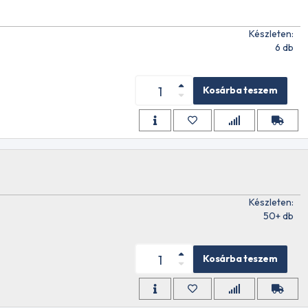
Készleten:
6 db
Kosárba teszem
y 20W 1L
Készleten:
50+ db
ashing
Kosárba teszem
SNYOMÁSÚ
M 1L