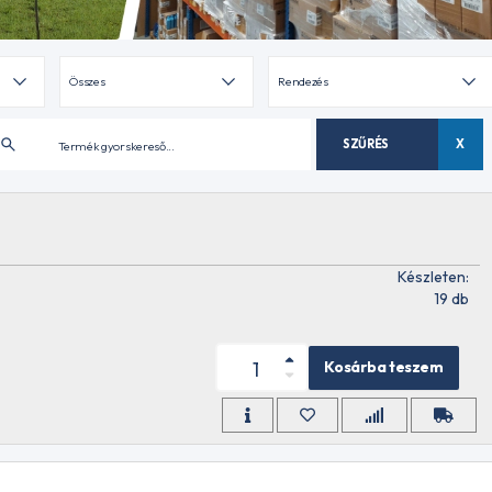
SZŰRÉS
X
Készleten:
19 db
Kosárba teszem