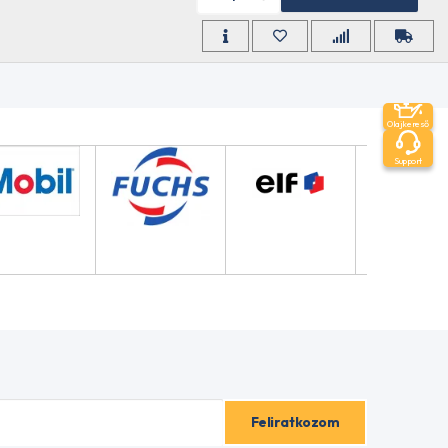
Olajkereső
Support