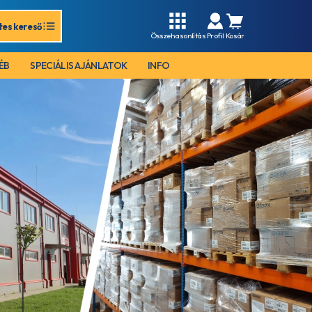
tes kereső
Összehasonlítás
Profil
Kosár
ÉB
SPECIÁLIS AJÁNLATOK
INFO