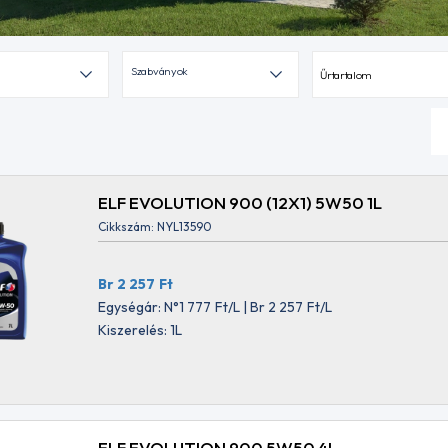
Szabványok
Űrtartalom
ELF EVOLUTION 900 (12X1) 5W50 1L
Cikkszám: NYL13590
Br 2 257
Ft
Egységár: N°1 777
Ft
/L | Br 2 257
Ft
/L
Kiszerelés: 1L
ELF EVOLUTION 900 5W50 4L