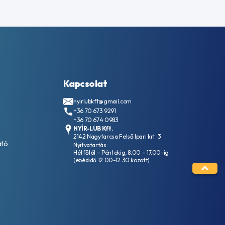
Kapcsolat
nyirlubkft@gmail.com
+36 70 673 9291
+36 70 674 0983
NYÍR-LUB Kft.
2142 Nagytarcsa Felső Ipari krt. 3
ató
Nyitvatartás:
Hétfőtől – Péntekig, 8.00 – 17.00-ig
(ebédidő 12.00-12.30 között)