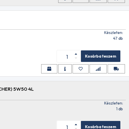
Készleten:
47 db
Kosárba teszem
CHER) 5W50 4L
Készleten:
1 db
Kosárba teszem