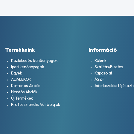
Termékeink
Információ
Közlekedési kenőanyagok
Rólunk
Ipari kenőanyagok
Szállítás/Fizetés
Egyéb
Kapcsolat
ADALÉKOK
ÁSZF
Kartonos Akciók
Adatkezelési tájékozt
Hordós Akciók
Új Termékek
Professzionális Váltóolajok