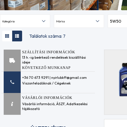
5W50
Kategória
Márka
Találatok száma: 7
SZÁLLÍTÁSI INFORMÁCIÓK
13 h.-ig beérkező rendelések kiszállítási
ideje
KÖVETKEZŐ MUNKANAP
+36 70 673 9291 | nyirlubkft@gmail.com
Viszonteladóknak / Cégeknek
VÁSÁRLÓI INFORMÁCIÓK
Vásárlói információ
,
ÁSZF
,
Adatkezelési
tájékozató