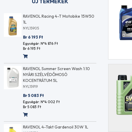
ÚJ TERMÉKEK
0
FUCHS TITAN ATF 9034 20L
RAVENOL
1L
NYL17399
NYL15905
Br 82 901
Ft
Br 6 193
Egységár: N°3 264
Ft
Br 4 146
Ft
Egységár:
Br 6 193
F
RAVENOL FORKOIL Very Heavy 20W 1L
NYL15881
Br 3 692
Ft
Egységár: N°2 907
Ft
Br 3 692
Ft
RAVENOL Pressure Washing
Concentrate MAGASNYOMÁSÚ MOSÓ
KONCENTRÁTUM 1L
NYL15897