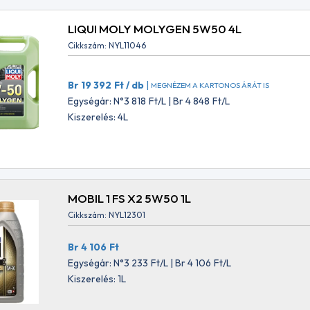
 4-Takt Gardenoil 30W 1L
Br 3 097
Ft
0
Egységár: N°2 438
Ft
LIQUI MOLY MOLYGEN 5W50 4L
4
Ft
Br 3 097
Ft
Cikkszám: NYL11046
: N°2 877
Ft
Ft
Br 19 392
Ft
/ db
|
MEGNÉZEM A KARTONOS ÁRÁT IS
Egységár: N°3 818
Ft
/L | Br 4 848
Ft
/L
Kiszerelés: 4L
MOBIL 1 FS X2 5W50 1L
Cikkszám: NYL12301
Br 4 106
Ft
Egységár: N°3 233
Ft
/L | Br 4 106
Ft
/L
Kiszerelés: 1L