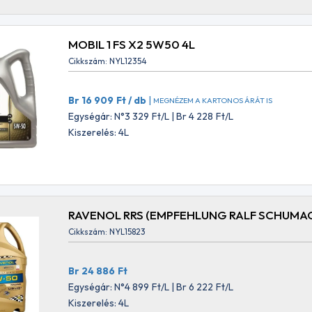
MOBIL 1 FS X2 5W50 4L
Cikkszám: NYL12354
Br 16 909
Ft
/ db
|
MEGNÉZEM A KARTONOS ÁRÁT IS
Egységár: N°3 329
Ft
/L | Br 4 228
Ft
/L
Kiszerelés: 4L
RAVENOL RRS (EMPFEHLUNG RALF SCHUMA
Cikkszám: NYL15823
Br 24 886
Ft
Egységár: N°4 899
Ft
/L | Br 6 222
Ft
/L
Kiszerelés: 4L