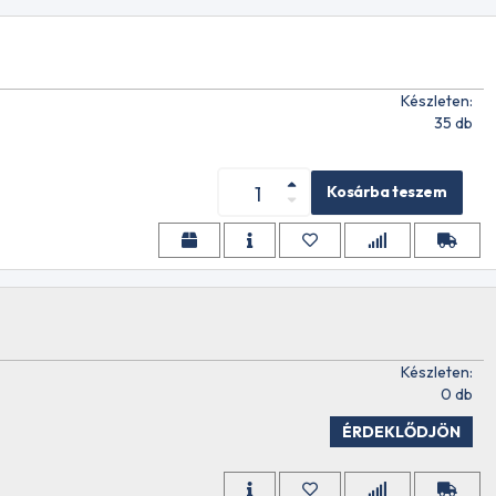
Készleten:
35 db
Kosárba teszem
Készleten:
0 db
ÉRDEKLŐDJÖN