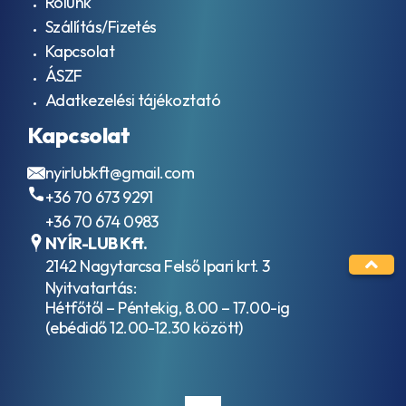
Rólunk
ACEA
folyadékok
C5
Szállítás/Fizetés
HVLP / ISO
ACEA
Kapcsolat
VG 46
C6
Hidraulika
ÁSZF
ACEA
folyadékok
E11
Adatkezelési tájékoztató
HVLP / ISO
ACEA
VG 68
E2
Kapcsolat
Ipari
ACEA
hajtóműolajok
E3
nyirlubkft@gmail.com
ISO VG 100
ACEA
+36 70 673 9291
Ipari
E3-
hajtóműolajok
96
+36 70 674 0983
ISO VG 150
ACEA
NYÍR-LUB Kft.
Ipari
E4
2142 Nagytarcsa Felső Ipari krt. 3
hajtóműolajok
ACEA
Nyitvatartás:
ISO VG 220
E5
Ipari
Hétfőtől – Péntekig, 8.00 – 17.00-ig
ACEA
hajtóműolajok
(ebédidő 12.00-12.30 között)
E5-
ISO VG 320
99
Ipari
ACEA
hajtóműolajok
E6
ISO VG 460
ACEA