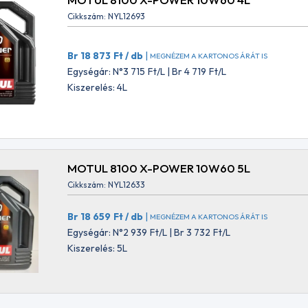
Cikkszám: NYL12693
L SSO 0W30 4L
RAVENOL Motobike 4-T Este
1L
Br 18 873
Ft
/ db
|
MEGNÉZEM A KARTONOS ÁRÁT IS
NYL15885
Egységár: N°3 715
Ft
/L | Br 4 719
Ft
/L
78
Ft
Br 4 580
Ft
Kiszerelés: 4L
: N°4 346
Ft
Ft
Egységár: N°3 606
Ft
Br 4 580
Ft
TE Felülettömítő szürke 5699
RAVENOL Handwasc
MOTUL 8100 X-POWER 10W60 5L
250ML
8029
Cikkszám: NYL12633
NYL15883
113
Ft
Br 1 490
Ft
gár: N°4 813
Ft
Br 18 659
Ft
/ db
|
MEGNÉZEM A KARTONOS ÁRÁT IS
13
Ft
Egységár: N°1 173
Ft
Egységár: N°2 939
Ft
/L | Br 3 732
Ft
/L
Br 1 490
Ft
Kiszerelés: 5L
 SSO 0W30 1L
RAVENOL Racing 4-T Motobi
1L
Ft