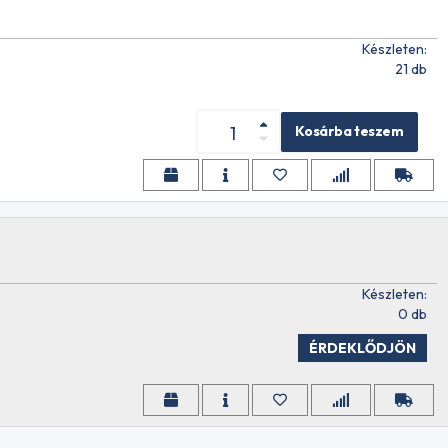
Készleten:
r 10W40
21 db
Kosárba teszem
hcreme
Készleten:
0 db
ÉRDEKLŐDJÖN
ke 10W50