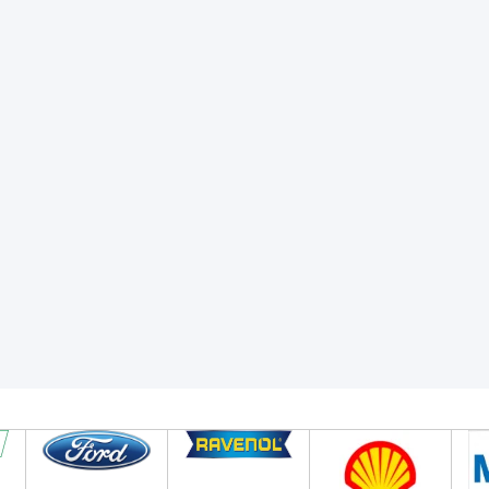
NYL15902
: N°4 702
Ft
t
Br 6 326
Ft
Egységár: N°4 981
Ft
Br 6 326
Ft