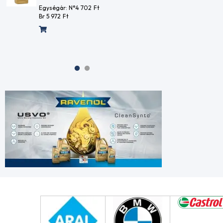
Br 6 326
Ft
Egységár
Br 5 972
F
Egységár: N°4 981
Ft
Br 6 326
Ft