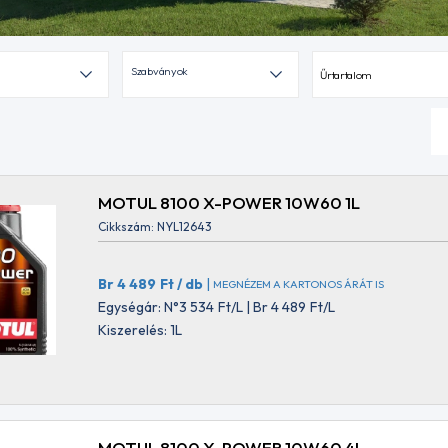
Szabványok
Űrtartalom
MOTUL 8100 X-POWER 10W60 1L
Cikkszám: NYL12643
Br 4 489
Ft
/ db
|
MEGNÉZEM A KARTONOS ÁRÁT IS
Egységár: N°3 534
Ft
/L | Br 4 489
Ft
/L
Kiszerelés: 1L
MOTUL 8100 X-POWER 10W60 4L