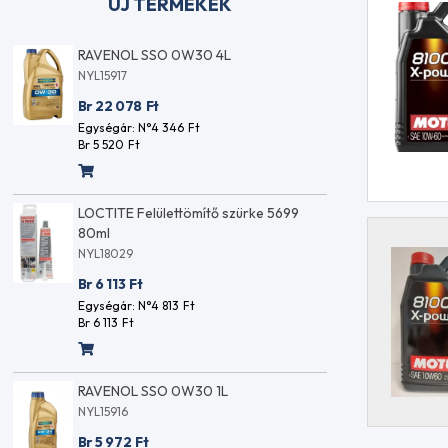
ÚJ TERMÉKEK
RAVENOL Motobike 4-T Ester 10W40
RAVENO
1L
NYL15917
NYL15885
Br 22 0
Br 4 580
Ft
Egységár
Br 5 520
Egységár: N°3 606
Ft
Br 4 580
Ft
LOCTI
RAVENOL Handwaschcreme 250ML
80ml
NYL15883
NYL1
Br 1 490
Ft
Br 6 
Egységár: N°1 173
Ft
Egysé
Br 1 490
Ft
Br 6 1
RAVENOL Racing 4-T Motobike 10W50
RAVENOL
1L
NYL15916
NYL15902
Br 5 972