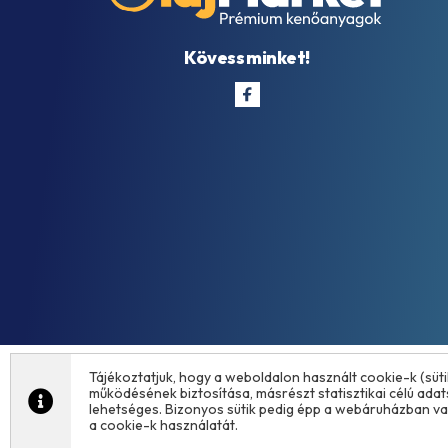
Kövess minket!
Tájékoztatjuk, hogy a weboldalon használt cookie-k (süti
működésének biztosítása, másrészt statisztikai célú ada
lehetséges. Bizonyos sütik pedig épp a webáruházban val
a cookie-k használatát.