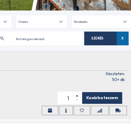
SZŰRÉS
X
Készleten:
50+ db
Kosárba teszem