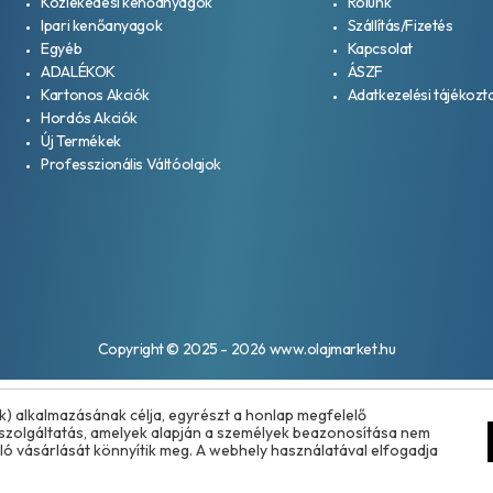
Közlekedési kenőanyagok
Rólunk
Ipari kenőanyagok
Szállítás/Fizetés
Egyéb
Kapcsolat
ADALÉKOK
ÁSZF
Kartonos Akciók
Adatkezelési tájékozt
Hordós Akciók
Új Termékek
Professzionális Váltóolajok
Copyright © 2025 - 2026 www.olajmarket.hu
k) alkalmazásának célja, egyrészt a honlap megfelelő
tszolgáltatás, amelyek alapján a személyek beazonosítása nem
ó vásárlását könnyítik meg. A webhely használatával elfogadja
Árukereső.hu