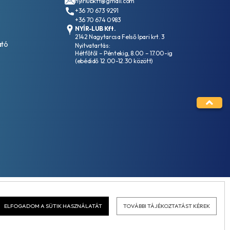
nyirlubkft@gmail.com
+36 70 673 9291
+36 70 674 0983
NYÍR-LUB Kft.
2142 Nagytarcsa Felső Ipari krt. 3
ató
Nyitvatartás:
Hétfőtől – Péntekig, 8.00 – 17.00-ig
(ebédidő 12.00-12.30 között)
ELFOGADOM A SÜTIK HASZNÁLATÁT
TOVÁBBI TÁJÉKOZTATÁST KÉREK