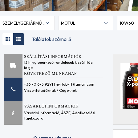
SZEMÉLYGÉPJÁRMŰ MOTOROLAJOK
MOTUL
10W60
Találatok száma: 3
SZÁLLÍTÁSI INFORMÁCIÓK
13 h.-ig beérkező rendelések kiszállítási
ideje
KÖVETKEZŐ MUNKANAP
+36 70 673 9291 | nyirlubkft@gmail.com
Viszonteladóknak / Cégeknek
VÁSÁRLÓI INFORMÁCIÓK
Vásárlói információ
,
ÁSZF
,
Adatkezelési
tájékozató