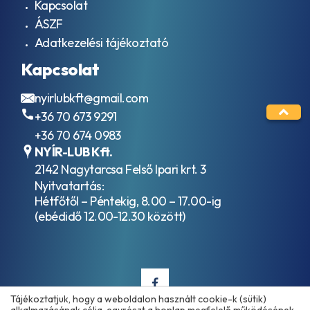
olajok
Kapcsolat
601
Forgácsoló
AFNOR
ÁSZF
olaj /
NFE-
Adatkezelési tájékoztató
Emulzió
48-
Lánckenő
603
Kapcsolat
olaj
HV
Ipari
AFNOR
nyirlubkft@gmail.com
gázmotorolajok
R15-
Ipari biológiailag
601
+36 70 673 9291
lebontható
AGCO
+36 70 674 0983
hidraulikafolyadékok
821
NYÍR-LUB Kft.
XL
2142 Nagytarcsa Felső Ipari krt. 3
AGCO
M1135
Nyitvatartás:
AGCO
Hétfőtől – Péntekig, 8.00 – 17.00-ig
Powerfluid
(ebédidő 12.00-12.30 között)
821 XL
AGMA
EP
9005
- F16
AGMA
Tájékoztatjuk, hogy a weboldalon használt cookie-k (sütik)
EP