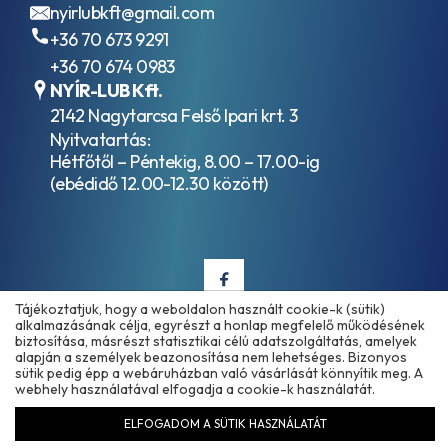
nyirlubkft@gmail.com
4
API
+36 70 673 9291
GL-
+36 70 674 0983
4+
NYÍR-LUB Kft.
API
2142 Nagytarcsa Felső Ipari krt. 3
GL-
4SF
Nyitvatartás:
API
Hétfőtől – Péntekig, 8.00 – 17.00-ig
GL-
(ebédidő 12.00-12.30 között)
5
API
GL-
5 +
LS
API
Tájékoztatjuk, hogy a weboldalon használt cookie-k (sütik)
MT-
alkalmazásának célja, egyrészt a honlap megfelelő működésének
1
biztosítása, másrészt statisztikai célú adatszolgáltatás, amelyek
Copyright © 2025 - 2026 www.olajmarket.hu
API
alapján a személyek beazonosítása nem lehetséges. Bizonyos
sütik pedig épp a webáruházban való vásárlását könnyítik meg. A
RC
webhely használatával elfogadja a cookie-k használatát.
API
SC
ELFOGADOM A SÜTIK HASZNÁLATÁT
API
Árukereső.hu