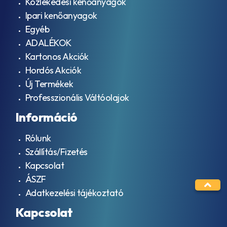
Közlekedési kenőanyagok
API
CG-
Ipari kenőanyagok
4
Egyéb
API
CH-
ADALÉKOK
4
Kartonos Akciók
API
Hordós Akciók
CI-
4
Új Termékek
API
Professzionális Váltóolajok
CI-4
PLUS
Információ
API
CJ-
Rólunk
4
Szállítás/Fizetés
API
CK-
Kapcsolat
4
ÁSZF
API
Adatkezelési tájékoztató
GL-
3
Kapcsolat
API
GL-