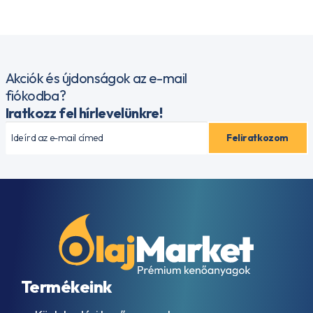
9005
- F16
AGMA
EP
9005
Akciók és újdonságok az e-mail
– EO2
AJX
fiókodba?
ALLISON
Iratkozz fel hírlevelünkre!
TES-
389
AML Oil
No. G
055005
API
CD
API
CE
API
CF
API
Termékeink
CF-
4