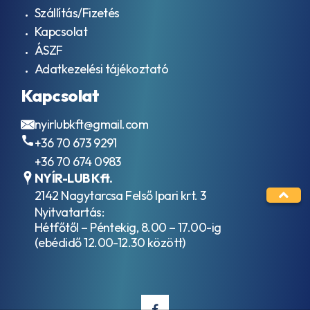
C1
HVLP / ISO
Szállítás/Fizetés
ACEA
VG 15
C2
Kapcsolat
Hidraulika
ACEA
ÁSZF
folyadékok
C3
HVLP / ISO
Adatkezelési tájékoztató
ACEA
VG 32
C4
Kapcsolat
Hidraulika
ACEA
folyadékok
C5
HVLP / ISO
nyirlubkft@gmail.com
ACEA
VG 46
C6
+36 70 673 9291
Hidraulika
ACEA
+36 70 674 0983
folyadékok
E11
HVLP / ISO
NYÍR-LUB Kft.
ACEA
VG 68
E2
2142 Nagytarcsa Felső Ipari krt. 3
Ipari
ACEA
Nyitvatartás:
hajtóműolajok
E3
Hétfőtől – Péntekig, 8.00 – 17.00-ig
ISO VG 100
ACEA
(ebédidő 12.00-12.30 között)
Ipari
E3-
hajtóműolajok
96
ISO VG 150
ACEA
Ipari
E4
hajtóműolajok
ACEA