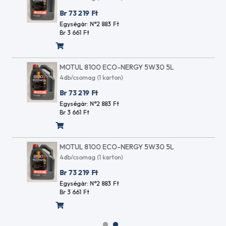
ACEA
Kalibrációs
A5
Br 73 219
Ft
tesztfolyadék
ACEA
Egységár: N°2 883
Ft
Cirkulációs
A5/B5
Br 3 661
Ft
és
ACEA
csapágy
A7
olajok
ACEA
MOTUL 8100 ECO-NERGY 5W30 5L
Hidraulika
B2
4db/csomag (1 karton)
folyadékok
ACEA
HLP / ISO
B3
Br 73 219
Ft
VG 32
ACEA
Egységár: N°2 883
Ft
Hidraulika
B3-
Br 3 661
Ft
folyadékok
98
HLP / ISO
ACEA
VG 46
B4
MOTUL 8100 ECO-NERGY 5W30 5L
Hidraulika
ACEA
4db/csomag (1 karton)
folyadékok
B5
HLP / ISO
Br 73 219
Ft
ACEA
VG 68
B7
Egységár: N°2 883
Ft
Hidraulika
Br 3 661
Ft
ACEA
folyadékok
C1
HVLP / ISO
ACEA
VG 15
C2