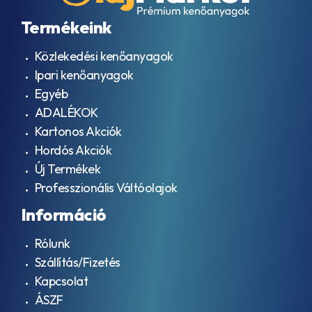
9005
- F16
Termékeink
AGMA
EP
Közlekedési kenőanyagok
9005
Ipari kenőanyagok
– EO2
AJX
Egyéb
ALLISON
ADALÉKOK
TES-
Kartonos Akciók
389
AML Oil
Hordós Akciók
No. G
Új Termékek
055005
Professzionális Váltóolajok
API
CD
Információ
API
CE
Rólunk
API
CF
Szállítás/Fizetés
API
Kapcsolat
CF-
ÁSZF
4