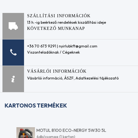
adalékok
4037
Üzemanyag
AC
adalékok
Delco
SZÁLLÍTÁSI INFORMÁCIÓK
Részecskeszűrő
10-
13 h.-ig beérkező rendelések kiszállítási ideje
(DPF) tisztító /
4107
KÖVETKEZŐ MUNKANAP
védő adalékok
ACEA
Motoröblítők
A1/B1
Hűtőfolyadék
+36 70 673 9291 | nyirlubkft@gmail.com
ACEA
adalékok
Viszonteladóknak / Cégeknek
A2
Sebességváltó-
ACEA
öblítők
A2/B3
Váltóolaj
ACEA
VÁSÁRLÓI INFORMÁCIÓK
adalékok
A3
Vásárlói információ
,
ÁSZF
,
Adatkezelési tájékozató
Motorkerékpár -
ACEA
üzemanyagrendszer
A3-
adalék
98
Motorkerékpár
ACEA
KARTONOS TERMÉKEK
motortisztító
A3/96
koncentrátum
ACEA
Ipari
A3/B3
kenőanyagok
ACEA
MOTUL 8100 ECO-NERGY 5W30 5L
Préslégszerszám
A3/B4
4db/csomag (1 karton)
olajok