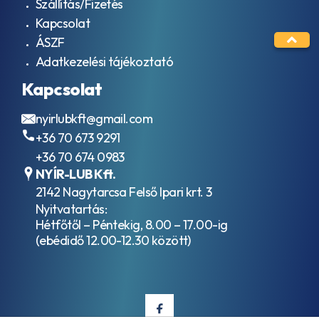
Szállítás/Fizetés
4
Kapcsolat
API
GL-
ÁSZF
4+
Adatkezelési tájékoztató
API
GL-
Kapcsolat
4SF
API
nyirlubkft@gmail.com
GL-
+36 70 673 9291
5
API
+36 70 674 0983
GL-
NYÍR-LUB Kft.
5 +
2142 Nagytarcsa Felső Ipari krt. 3
LS
Nyitvatartás:
API
Hétfőtől – Péntekig, 8.00 – 17.00-ig
MT-
1
(ebédidő 12.00-12.30 között)
API
RC
API
SC
API