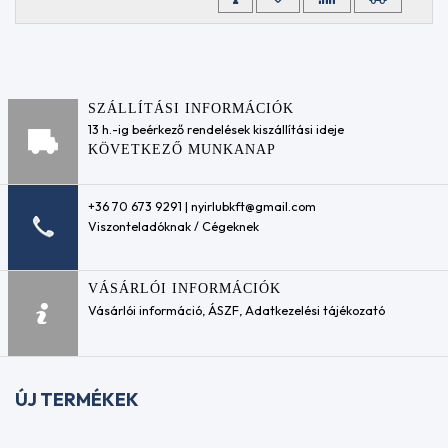
ACEA
Kalibrációs
A5
tesztfolyadék
ACEA
Cirkulációs
A5/B5
és
ACEA
csapágy
A7
SZÁLLÍTÁSI INFORMÁCIÓK
olajok
ACEA
13 h.-ig beérkező rendelések kiszállítási ideje
Hidraulika
B2
KÖVETKEZŐ MUNKANAP
folyadékok
ACEA
HLP / ISO
B3
VG 32
ACEA
+36 70 673 9291 | nyirlubkft@gmail.com
Hidraulika
B3-
Viszonteladóknak / Cégeknek
folyadékok
98
HLP / ISO
ACEA
VG 46
B4
VÁSÁRLÓI INFORMÁCIÓK
Hidraulika
ACEA
Vásárlói információ
,
ÁSZF
,
Adatkezelési tájékozató
folyadékok
B5
HLP / ISO
ACEA
VG 68
B7
Hidraulika
ACEA
ÚJ TERMÉKEK
folyadékok
C1
HVLP / ISO
ACEA
VG 15
C2