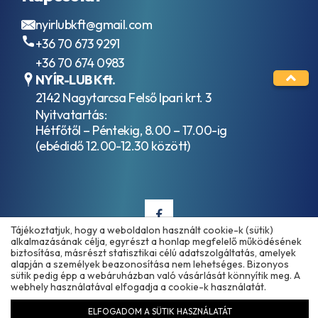
hajtóműolajok
E5-
ISO VG 320
99
nyirlubkft@gmail.com
Ipari
ACEA
+36 70 673 9291
hajtóműolajok
E6
ISO VG 460
ACEA
+36 70 674 0983
Kompresszor
E7
NYÍR-LUB Kft.
olajok ISO
ACEA
2142 Nagytarcsa Felső Ipari krt. 3
VG 46
E8
Nyitvatartás:
Kompresszor
ACEA
olajok ISO
Hétfőtől – Péntekig, 8.00 – 17.00-ig
E9
VG 100
(ebédidő 12.00-12.30 között)
AFNOR
Szánkenőolajok
48603
ISO VG 32
HV
Szánkenőolajok
AFNOR
ISO VG 68
NF E
Szánkenőolajok
36-
ISO VG 220
Tájékoztatjuk, hogy a weboldalon használt cookie-k (sütik)
603
alkalmazásának célja, egyrészt a honlap megfelelő működésének
Vákuumszivattyú
HV
biztosítása, másrészt statisztikai célú adatszolgáltatás, amelyek
olajok ISO VG
AFNOR
alapján a személyek beazonosítása nem lehetséges. Bizonyos
Copyright © 2025 - 2026 www.olajmarket.hu
100
NF E
sütik pedig épp a webáruházban való vásárlását könnyítik meg. A
Ipari
webhely használatával elfogadja a cookie-k használatát.
48-
hidraulika
603
ELFOGADOM A SÜTIK HASZNÁLATÁT
folyadékok
HM