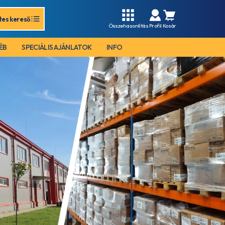
tes kereső
Összehasonlítás
Profil
Kosár
ÉB
SPECIÁLIS AJÁNLATOK
INFO