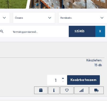
SZŰRÉS
X
Készleten:
15 db
Kosárba teszem