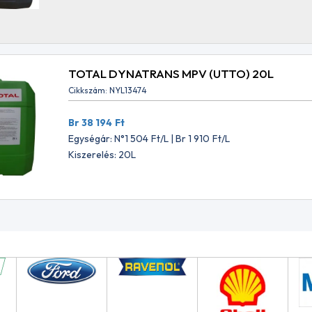
TOTAL DYNATRANS MPV (UTTO) 20L
Cikkszám: NYL13474
Br 38 194
Ft
Egységár: N°1 504
Ft
/L | Br 1 910
Ft
/L
Kiszerelés: 20L