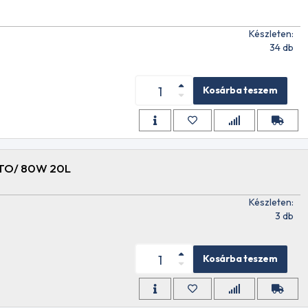
Készleten:
L
34 db
Kosárba teszem
L
TO/ 80W 20L
Készleten:
3 db
L
Kosárba teszem