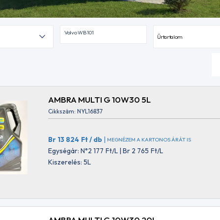
Volvo WB 101
Űrtartalom
AMBRA MULTI G 10W30 5L
Cikkszám: NYL16837
Br 13 824
Ft
/ db
|
MEGNÉZEM A KARTONOS ÁRÁT IS
Egységár: N°2 177
Ft
/L | Br 2 765
Ft
/L
Kiszerelés: 5L
AMBRA MULTI G 10W30 20L