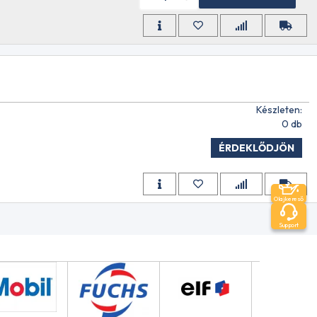
Készleten:
0 db
ÉRDEKLŐDJÖN
Olajkereső
Support