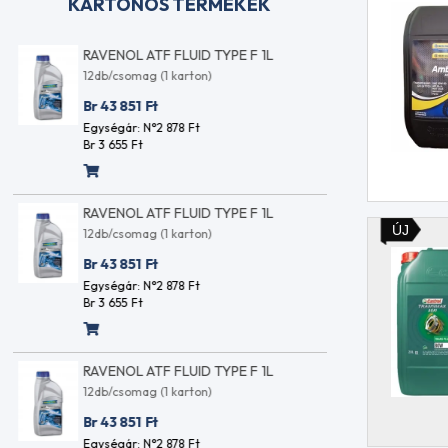
KARTONOS TERMÉKEK
RAVENOL ATF FLUID TYPE F 1L
RAVENOL
12db/csomag (1 karton)
12db/csom
Br 43 851
Ft
Br 43 85
Egységár: N°2 878
Ft
Egységár:
Br 3 655
Ft
Br 3 655
F
RAVENOL ATF FLUID TYPE F 1L
RAVENOL
ÚJ
12db/csomag (1 karton)
12db/csom
Br 43 851
Ft
Br 43 85
Egységár: N°2 878
Ft
Egységár:
Br 3 655
Ft
Br 3 655
F
RAVENOL ATF FLUID TYPE F 1L
RAVENOL
12db/csomag (1 karton)
12db/csom
Br 43 851
Ft
Br 43 85
Egységár: N°2 878
Ft
Egységár: