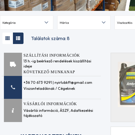
Kategória
Márka
Viszkozitás
Találatok száma: 8
SZÁLLÍTÁSI INFORMÁCIÓK
13 h.-ig beérkező rendelések kiszállítási
ideje
KÖVETKEZŐ MUNKANAP
+36 70 673 9291 | nyirlubkft@gmail.com
Viszonteladóknak / Cégeknek
VÁSÁRLÓI INFORMÁCIÓK
Vásárlói információ
,
ÁSZF
,
Adatkezelési
tájékozató