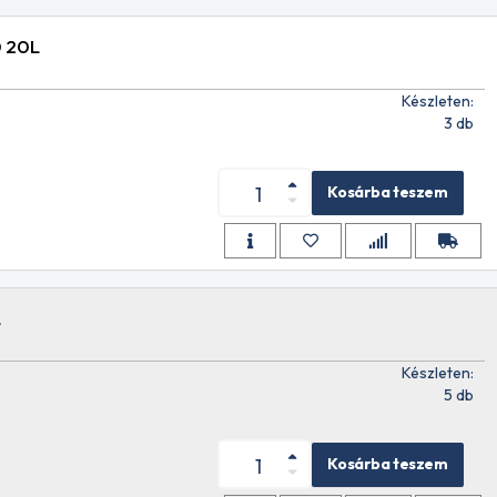
 20L
Készleten:
3 db
Kosárba teszem
L
Készleten:
5 db
Kosárba teszem