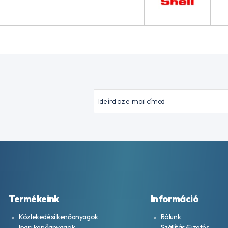
Termékeink
Információ
Közlekedési kenőanyagok
Rólunk
Ipari kenőanyagok
Szállítás/Fizetés