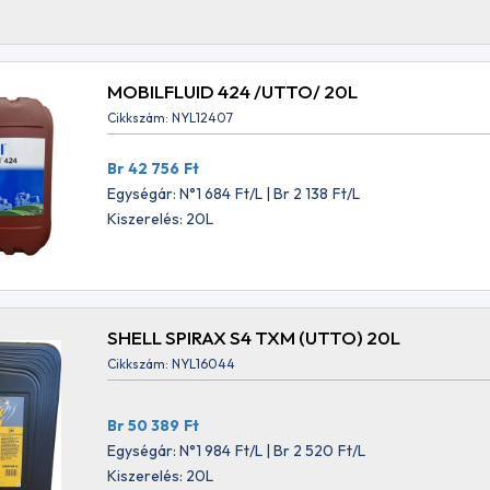
MOBILFLUID 424 /UTTO/ 20L
Cikkszám: NYL12407
Br 42 756
Ft
Egységár: N°1 684
Ft
/L | Br 2 138
Ft
/L
Kiszerelés: 20L
SHELL SPIRAX S4 TXM (UTTO) 20L
Cikkszám: NYL16044
Br 50 389
Ft
Egységár: N°1 984
Ft
/L | Br 2 520
Ft
/L
Kiszerelés: 20L