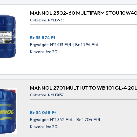
t
Br 3 655
Ft
MANNOL 2502-60 MULTIFARM STOU 10W40
Cikkszám: NYL13935
Br 35 874
Ft
Egységár: N°1 413
Ft
/L | Br 1 794
Ft
/L
Kiszerelés: 20L
MANNOL 2701 MULTI UTTO WB 101 GL-4 20
Cikkszám: NYL13857
Br 34 068
Ft
Egységár: N°1 342
Ft
/L | Br 1 704
Ft
/L
Kiszerelés: 20L