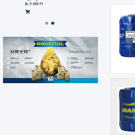
Br 3 655
Ft
Br 3 655
F