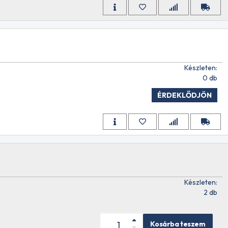
Készleten:
0 db
ÉRDEKLŐDJÖN
Készleten:
2 db
Kosárba teszem