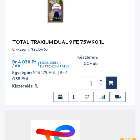
TF-
0753
ATF
TF-
0870
ATF
Type
TOTAL TRAXIUM DUAL 9 FE 75W90 1L
3.1
Cikkszám: NYL13465
ATF
Type
Készleten:
Br 4 038
Ft
3100
MEGNÉZEM A
50+ db
|
/ db
KARTONOS ÁRÁT IS
PL085
Egységár: N°3 179
Ft
/L | Br 4
ATF
038
Ft
/L
Type
Kiszerelés: 1L
K17
Acura
08200-
9014A
Acura
08200-
9016 A
Acura
ATF