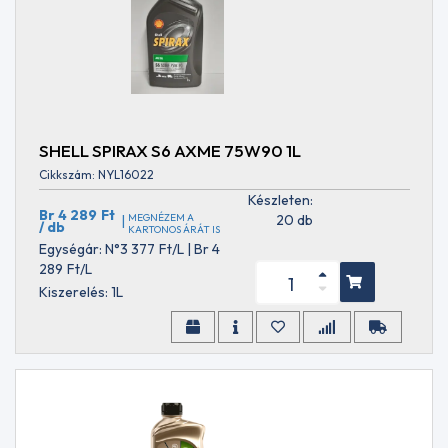
ATF
J4
ATF L
12108
ATF
LA
2634
ATF
SHELL SPIRAX S6 AXME 75W90 1L
LT
Cikkszám: NYL16022
71141
Készleten:
ATF
Br 4 289
Ft
MEGNÉZEM A
20 db
|
/ db
N402
KARTONOS ÁRÁT IS
ATF
Egységár: N°3 377
Ft
/L | Br 4
NS-
289
Ft
/L
3
Kiszerelés: 1L
ATF
RED-
1
ATF
SP-
III
ATF