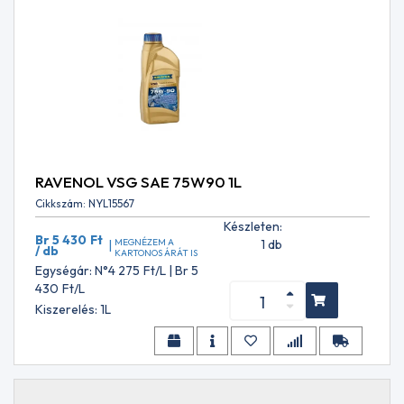
SP
RC
API
SQ
API
SQ
RC
API
TC
APRILIA
RAVENOL VSG SAE 75W90 1L
DFI
Cikkszám: NYL15567
ASTM
Készleten:
6158
Br 5 430
Ft
MEGNÉZEM A
1 db
|
ASTM
/ db
KARTONOS ÁRÁT IS
D
Egységár: N°4 275
Ft
/L | Br 5
3306
430
Ft
/L
Type
Kiszerelés: 1L
1
ASTM
D
6210
Type