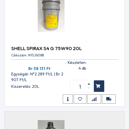
D6210
ASTM
D6973
ATF
134
FE
ATF
134
SHELL SPIRAX S4 G 75W90 20L
ME
Cikkszám: NYL16088
ATF
7134
Készleten:
FE
4 db
Br 58 131
Ft
ATF
Egységár: N°2 289
Ft
/L | Br 2
AW-
907
Ft
/L
1
Kiszerelés: 20L
ATF
AW-
2
ATF
D971
ATF
II E