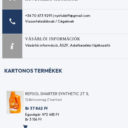
Aisin
Warner
AW-1
+36 70 673 9291 | nyirlubkft@gmail.com
Aisin
Viszonteladóknak / Cégeknek
Warner
JWS
3309
VÁSÁRLÓI INFORMÁCIÓK
Allison
Vásárlói információ
,
ÁSZF
,
Adatkezelési tájékozató
C3
Allison
C4
Allison
C4-
KARTONOS TERMÉKEK
32652009
(ATF II E)
Allison
TES
REPSOL SMARTER SYNTHETIC 2T 1L
295
12db/csomag (1 karton)
Audi
Br 37 862
Ft
Motorsport
Egységár: N°2 485
Ft
V31 748
Br 3 156
Ft
026
BENTLEY