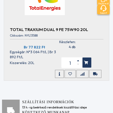
Type
Olajkereső
3.0
Aisin
Support
AWF8G30
Aisin
AWF8G35
TOTAL TRAXIUM DUAL 9 FE 75W90 20L
Aisin
Cikkszám: NYL13588
AWF8G45
Készleten:
Aisin
4 db
Br 77 822
Ft
AWF8G55
Egységár: N°3 064
Ft
/L | Br 3
Aisin
892
Ft
/L
TF-
Kiszerelés: 20L
80SC
Aisin
TF-
80SD
Aisin
TF-
81SC
Aisin
SZÁLLÍTÁSI INFORMÁCIÓK
TF-
13 h.-ig beérkező rendelések kiszállítási ideje
82SC
KÖVETKEZŐ MUNKANAP