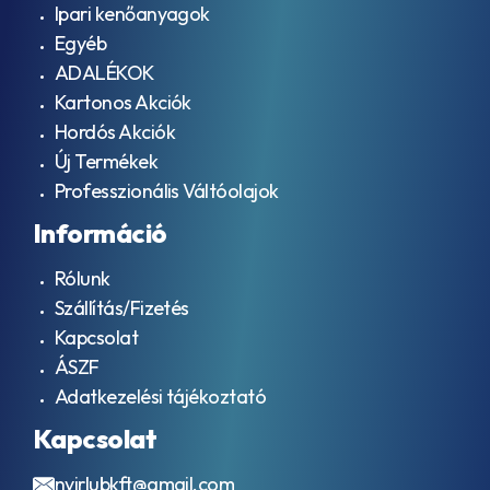
83
Ipari kenőanyagok
22 2
Egyéb
167
718
ADALÉKOK
BMW
Kartonos Akciók
83
Hordós Akciók
22 2
305
Új Termékek
396
Professzionális Váltóolajok
BMW
83 22
Információ
2
413 513
Rólunk
BMW
Szállítás/Fizetés
83
22 9
Kapcsolat
407
ÁSZF
858
Adatkezelési tájékoztató
BMW
83
Kapcsolat
22 9
407
nyirlubkft@gmail.com
859