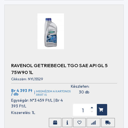
API
CH-
4
API
CI-
4
API
CI-4
PLUS
API
CJ-
RAVENOL GETRIEBEOEL TGO SAE API GL 5
4
75W90 1L
API
CK-
Cikkszám: NYL15529
4
Készleten:
API
Br 4 393
Ft
MEGNÉZEM A KARTONOS
30 db
|
/ db
ÁRÁT IS
GL-
Egységár: N°3 459
Ft
/L | Br 4
3
393
Ft
/L
API
Kiszerelés: 1L
GL-
4
API