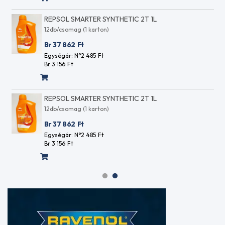
JNV862564F
BMW
REPSOL SMARTER SYNTHETIC 2T 1L
2300
12db/csomag (1 karton)
7533
Br 37 862
Ft
513
Egységár: N°2 485
Ft
MTF
Br 3 156
Ft
LT-2
BMW
23007533818
REPSOL SMARTER SYNTHETIC 2T 1L
MTF LT-3
BMW
12db/csomag (1 karton)
3227533818
Br 37 862
Ft
MTF LT-3
Egységár: N°2 485
Ft
BMW
Br 3 156
Ft
7045
E
BMW
8072
B
BMW
81 22
9