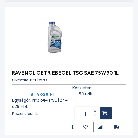
GL-
4+
API
GL-
4SF
API
GL-
5
API
GL-
5 +
LS
RAVENOL GETRIEBEOEL TSG SAE 75W90 1L
API
Cikkszám: NYL15520
MT-
Készleten:
1
50+ db
Br 4 628
Ft
API
Egységár: N°3 644
Ft
/L | Br 4
RC
628
Ft
/L
API
Kiszerelés: 1L
SC
API
SF
API