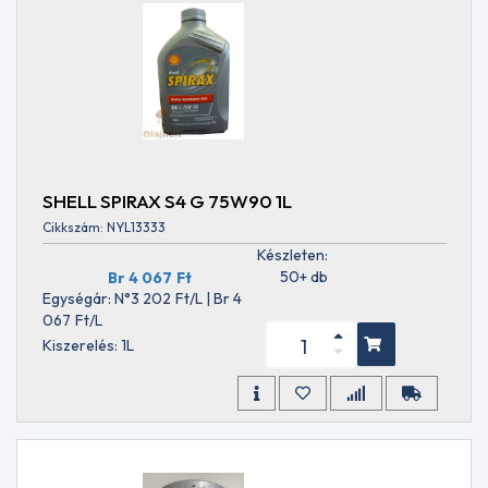
1-FF
ASTM
D1384
ASTM
D2809
ASTM
D3306
ASTM
D3306/D4340/D4985
SHELL SPIRAX S4 G 75W90 1L
ASTM
D4340
Cikkszám: NYL13333
ASTM
Készleten:
D4950
50+ db
Br 4 067
Ft
LB
Egységár: N°3 202
Ft
/L | Br 4
ASTM
067
Ft
/L
D4950-
Kiszerelés: 1L
07 GC-
LB
ASTM
D4985
ASTM
D6158
ASTM