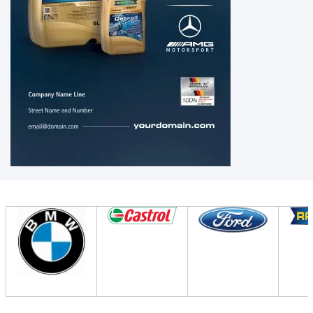
BMW
82 11
1 468
041
BMW
83
22 0
136
376
BMW
83 22
0
309
031
2300
1434
404
MTF
LT-1
BMW
83
22 0
397