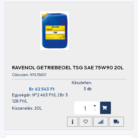
SG
API
SH
API
SJ
API
SL
API
SM
API
SN
RAVENOL GETRIEBEOEL TSG SAE 75W90 20L
API
SN
Cikkszám: NYL15601
+
Készleten:
RC
3 db
Br 62 543
Ft
API
Egységár: N°2 463
Ft
/L | Br 3
SN
128
Ft
/L
PLUS
Kiszerelés: 20L
API
SN/CF
API
SP
API