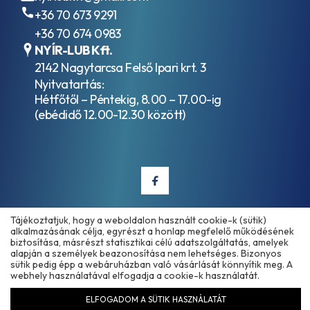
BMW
+36 70 673 9291
83
+36 70 674 0983
29 0
NYÍR-LUB Kft.
429
2142 Nagytarcsa Felső Ipari krt. 3
576
BMW
Nyitvatartás:
83210398507
Hétfőtől – Péntekig, 8.00 – 17.00-ig
BMW
(ebédidő 12.00-12.30 között)
8322
2 152
426
BMW
83220142516
BMW
83220144137
BMW
Tájékoztatjuk, hogy a weboldalon használt cookie-k (sütik)
Copyright © 2025 - 2026 www.olajmarket.hu
alkalmazásának célja, egyrészt a honlap megfelelő működésének
83220306816
biztosítása, másrészt statisztikai célú adatszolgáltatás, amelyek
BMW
alapján a személyek beazonosítása nem lehetséges. Bizonyos
83220396706
sütik pedig épp a webáruházban való vásárlását könnyítik meg. A
MTF LT-3
webhely használatával elfogadja a cookie-k használatát.
BMW
Árukereső.hu
ELFOGADOM A SÜTIK HASZNÁLATÁT
83220397114