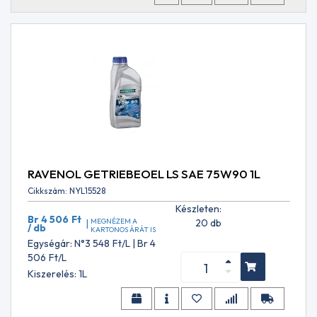
AGMA
EP
9005
– EO2
AJX
ALLISON
TES-
389
AML Oil
No. G
055005
API
RAVENOL GETRIEBEOEL LS SAE 75W90 1L
CD
API
Cikkszám: NYL15528
CE
Készleten:
API
Br 4 506
Ft
MEGNÉZEM A
20 db
|
/ db
CF
KARTONOS ÁRÁT IS
Egységár: N°3 548
Ft
/L | Br 4
API
506
Ft
/L
CF-
4
Kiszerelés: 1L
API
CG-
4