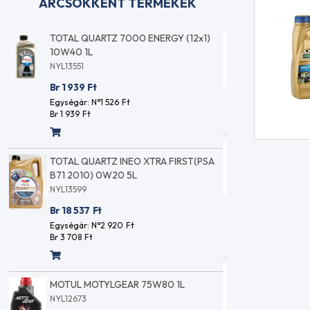
ÁRCSÖKKENT TERMÉKEK
MOTUL 8100 ECO-LITE 5W30 1L
TOTAL Q
10W40 1
NYL11062
NYL13551
Br 3 377
Ft
Br 1 939
Egységár: N°2 659
Ft
Br 3 377
Ft
Egységár:
Br 1 939
F
RAVENOL MARINE PTFS Tengeri üzem
A
/szervó-hidro/ 1L
TOTAL 
B71 20
NYL15672
NYL1359
Br 3 184
Ft
Br 18 5
Egységár: N°2 507
Ft
Br 3 184
Ft
Egységá
Br 3 708
REPSOL SMARTER SCOOTER 2T 1L
MOTU
NYL13006
NYL12
Br 2 888
Ft