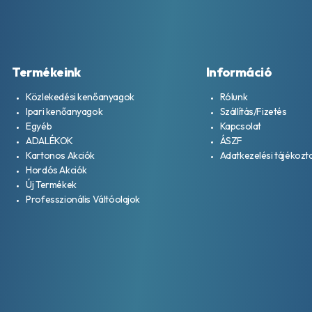
Termékeink
Információ
Közlekedési kenőanyagok
Rólunk
Ipari kenőanyagok
Szállítás/Fizetés
Egyéb
Kapcsolat
ADALÉKOK
ÁSZF
Kartonos Akciók
Adatkezelési tájékozt
Hordós Akciók
Új Termékek
Professzionális Váltóolajok