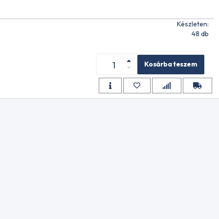
Készleten:
 1L
48 db
Kosárba teszem
ri üzem
T 1L