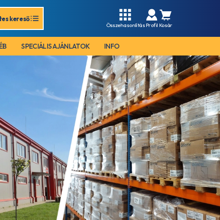
tes kereső
Összehasonlítás
Profil
Kosár
ÉB
SPECIÁLIS AJÁNLATOK
INFO