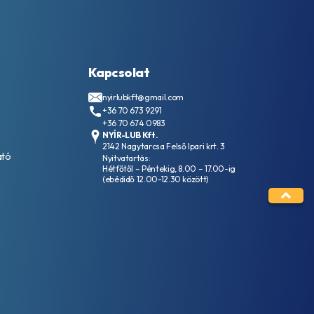
Kapcsolat
nyirlubkft@gmail.com
+36 70 673 9291
+36 70 674 0983
NYÍR-LUB Kft.
2142 Nagytarcsa Felső Ipari krt. 3
ató
Nyitvatartás:
Hétfőtől – Péntekig, 8.00 – 17.00-ig
(ebédidő 12.00-12.30 között)