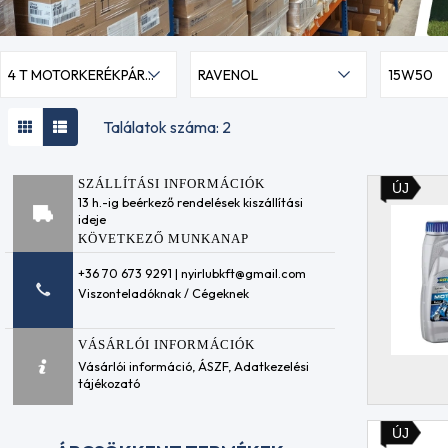
4 T MOTORKERÉKPÁR OLAJOK
RAVENOL
15W50
Találatok száma: 2
SZÁLLÍTÁSI INFORMÁCIÓK
ÚJ
13 h.-ig beérkező rendelések kiszállítási
ideje
KÖVETKEZŐ MUNKANAP
+36 70 673 9291 | nyirlubkft@gmail.com
Viszonteladóknak / Cégeknek
VÁSÁRLÓI INFORMÁCIÓK
Vásárlói információ
,
ÁSZF
,
Adatkezelési
tájékozató
ÚJ