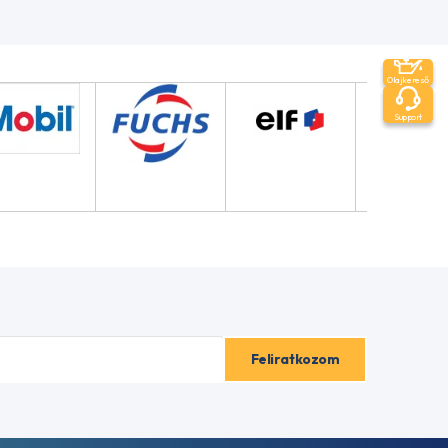
Olajkereső
Support