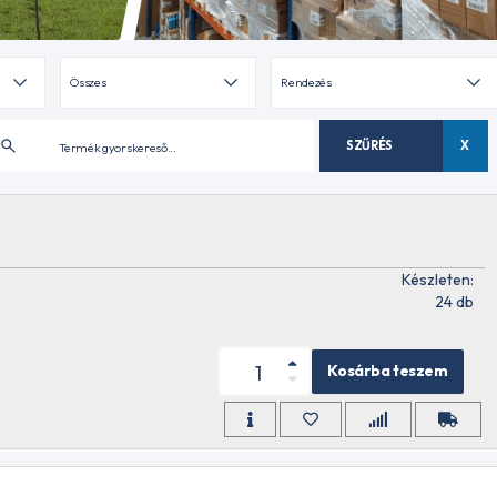
SZŰRÉS
X
Készleten:
24 db
Kosárba teszem