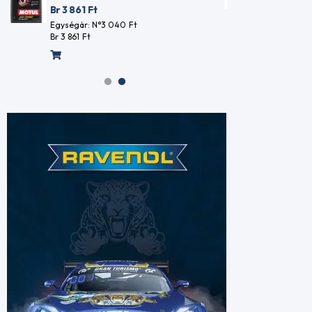
Br 3 
Egységár: N°2 274
Ft
Br 2 888
Ft
Egysé
Br 3 8