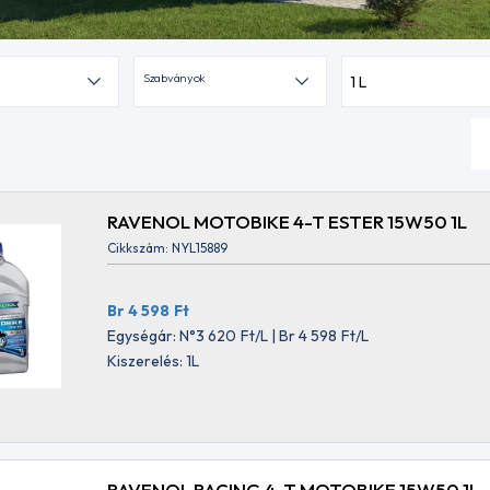
Szabványok
1 L
RAVENOL MOTOBIKE 4-T ESTER 15W50 1L
Cikkszám: NYL15889
Br 4 598
Ft
Egységár: N°3 620
Ft
/L | Br 4 598
Ft
/L
Kiszerelés: 1L
RAVENOL RACING 4-T MOTOBIKE 15W50 1L