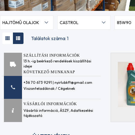
HAJTÓMŰ OLAJOK
CASTROL
85W90
Találatok száma: 1
SZÁLLÍTÁSI INFORMÁCIÓK
13 h.-ig beérkező rendelések kiszállítási
ideje
KÖVETKEZŐ MUNKANAP
+36 70 673 9291 | nyirlubkft@gmail.com
Viszonteladóknak / Cégeknek
VÁSÁRLÓI INFORMÁCIÓK
Vásárlói információ
,
ÁSZF
,
Adatkezelési
tájékozató