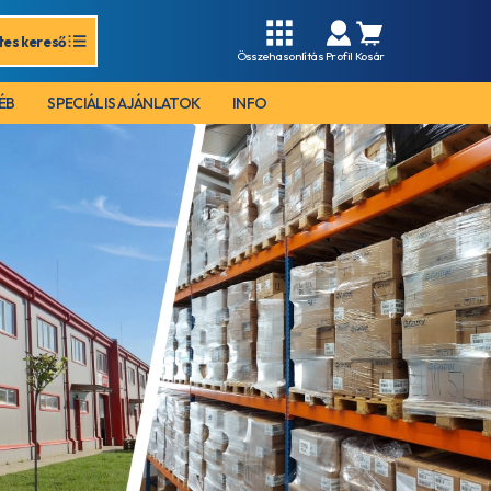
tes kereső
Összehasonlítás
Profil
Kosár
ÉB
SPECIÁLIS AJÁNLATOK
INFO