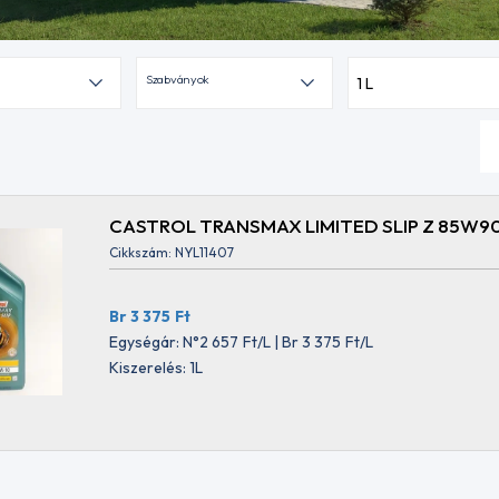
Szabványok
1 L
CASTROL TRANSMAX LIMITED SLIP Z 85W90
Cikkszám: NYL11407
Br 3 375
Ft
Egységár: N°2 657
Ft
/L | Br 3 375
Ft
/L
Kiszerelés: 1L