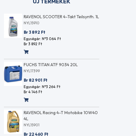
ÚJ TERMÉKEK
1L
RAVENOL Motobike 4-T Ester 10W60
RAVENOL
1L
1L
NYL15888
NYL1591
Br 4 494
Ft
Br 3 89
Egységár: N°3 538
Ft
Egységár
Br 4 494
Ft
Br 3 892
RAVENOL Summer Screen Wash 1:10
FUCHS T
NYÁRI SZÉLVÉDŐMOSÓ
NYL17399
KOCENTRÁTUM 1L
Br 82 90
NYL15918
Egységár
Br 1 928
Ft
Br 4 146
F
Egységár: N°1 518
Ft
Br 1 928
Ft
0
RAVENOL
4L
RAVENOL FORKOIL Heavy 15W 1L
NYL15901