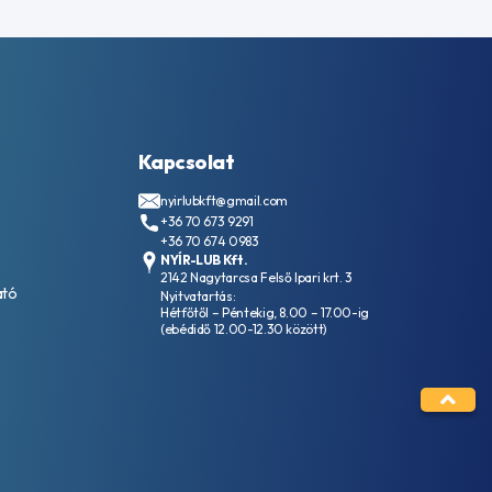
Kapcsolat
nyirlubkft@gmail.com
+36 70 673 9291
+36 70 674 0983
NYÍR-LUB Kft.
2142 Nagytarcsa Felső Ipari krt. 3
ató
Nyitvatartás:
Hétfőtől – Péntekig, 8.00 – 17.00-ig
(ebédidő 12.00-12.30 között)