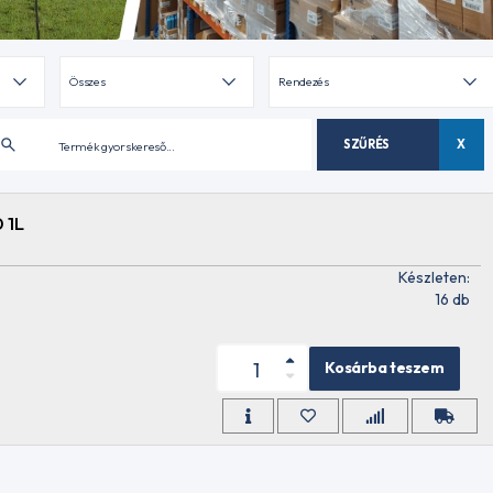
SZŰRÉS
X
 1L
Készleten:
16 db
Kosárba teszem