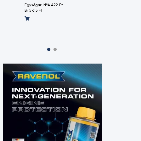
NYL15877
Br 22 4
Br 3 436
Ft
Egységár
Br 5 615
F
Egységár: N°2 705
Ft
Br 3 436
Ft