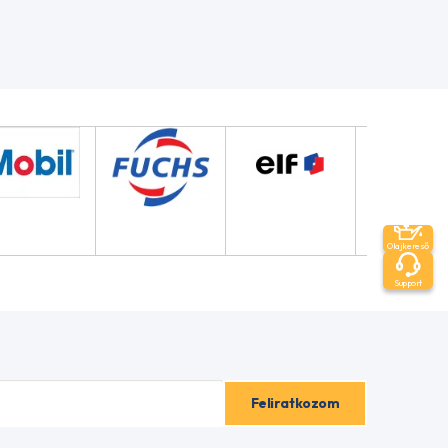
Olajkereső
Support