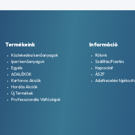
Termékeink
Információ
Közlekedési kenőanyagok
Rólunk
Ipari kenőanyagok
Szállítás/Fizetés
Egyéb
Kapcsolat
ADALÉKOK
ÁSZF
Kartonos Akciók
Adatkezelési tájékozt
Hordós Akciók
Új Termékek
Professzionális Váltóolajok