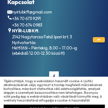
ACEA
Kapcsolat
folyadékok
C1
HVLP / ISO
ACEA
nyirlubkft@gmail.com
VG 15
C2
+36 70 673 9291
Hidraulika
ACEA
folyadékok
C3
+36 70 674 0983
HVLP / ISO
ACEA
NYÍR-LUB Kft.
VG 32
C4
2142 Nagytarcsa Felső Ipari krt. 3
Hidraulika
ACEA
Nyitvatartás:
folyadékok
C5
HVLP / ISO
Hétfőtől – Péntekig, 8.00 – 17.00-ig
ACEA
VG 46
(ebédidő 12.00-12.30 között)
C6
Hidraulika
ACEA
folyadékok
E11
HVLP / ISO
ACEA
VG 68
E2
Ipari
ACEA
hajtóműolajok
Tájékoztatjuk, hogy a weboldalon használt cookie-k (sütik)
E3
alkalmazásának célja, egyrészt a honlap megfelelő működésének
ISO VG 100
ACEA
biztosítása, másrészt statisztikai célú adatszolgáltatás, amelyek
Ipari
E3-
alapján a személyek beazonosítása nem lehetséges. Bizonyos
Copyright © 2025 - 2026 www.olajmarket.hu
hajtóműolajok
sütik pedig épp a webáruházban való vásárlását könnyítik meg. A
96
ISO VG 150
webhely használatával elfogadja a cookie-k használatát.
ACEA
Ipari
E4