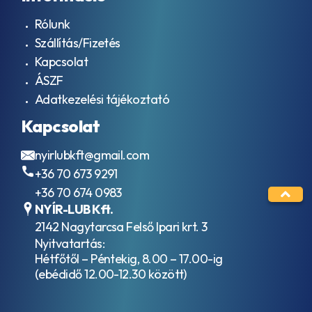
olajok ISO
ACEA
VG 46
Rólunk
E8
Kompresszor
ACEA
Szállítás/Fizetés
olajok ISO
E9
Kapcsolat
VG 100
AFNOR
Szánkenőolajok
ÁSZF
48603
ISO VG 32
HV
Adatkezelési tájékoztató
Szánkenőolajok
AFNOR
ISO VG 68
NF E
Kapcsolat
Szánkenőolajok
36-
ISO VG 220
603
nyirlubkft@gmail.com
Vákuumszivattyú
HV
+36 70 673 9291
olajok ISO VG
AFNOR
100
NF E
+36 70 674 0983
Ipari
48-
NYÍR-LUB Kft.
hidraulika
603
2142 Nagytarcsa Felső Ipari krt. 3
folyadékok
HM
Nyitvatartás:
Ipari
AFNOR
Kenőzsírok
Hétfőtől – Péntekig, 8.00 – 17.00-ig
NF
Hőközlő
(ebédidő 12.00-12.30 között)
R15-
olajok
601
Forgácsoló
AFNOR