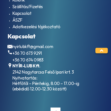
Hőközlő
R15-
Szállítás/Fizetés
olajok
601
Forgácsoló
Kapcsolat
AFNOR
olaj /
NFE-
ÁSZF
Emulzió
48-
Adatkezelési tájékoztató
Lánckenő
603
olaj
HV
Kapcsolat
Ipari
AFNOR
gázmotorolajok
R15-
nyirlubkft@gmail.com
Ipari biológiailag
601
lebontható
AGCO
+36 70 673 9291
hidraulikafolyadékok
821
+36 70 674 0983
XL
NYÍR-LUB Kft.
AGCO
2142 Nagytarcsa Felső Ipari krt. 3
M1135
AGCO
Nyitvatartás:
Powerfluid
Hétfőtől – Péntekig, 8.00 – 17.00-ig
821 XL
(ebédidő 12.00-12.30 között)
AGMA
EP
9005
- F16