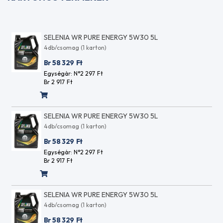
D2809
ASTM
D3306
SELENIA WR PURE ENERGY 5W30 5L
ASTM
4db/csomag (1 karton)
D3306/D4340/D4985
ASTM
Br 58 329
Ft
D4340
Egységár: N°2 297
Ft
ASTM
Br 2 917
Ft
D4950
LB
ASTM
SELENIA WR PURE ENERGY 5W30 5L
D4950-
4db/csomag (1 karton)
07 GC-
LB
Br 58 329
Ft
ASTM
Egységár: N°2 297
Ft
D4985
Br 2 917
Ft
ASTM
D6158
ASTM
SELENIA WR PURE ENERGY 5W30 5L
D6210
4db/csomag (1 karton)
ASTM
D6973
Br 58 329
Ft