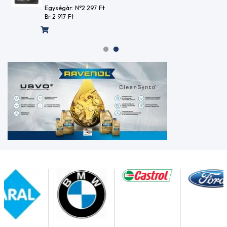
ATF
Egységár: N°2 297
Ft
134
Br 2 917
Ft
FE
ATF
134
ME
ATF
7134
FE
ATF
AW-
1
ATF
AW-
2
ATF
D971
ATF
II E
ATF
J4
ATF L