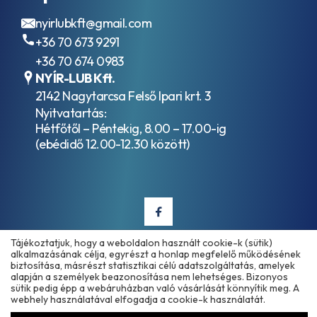
AWF8G30
Aisin
nyirlubkft@gmail.com
AWF8G35
+36 70 673 9291
Aisin
+36 70 674 0983
AWF8G45
Aisin
NYÍR-LUB Kft.
AWF8G55
2142 Nagytarcsa Felső Ipari krt. 3
Aisin
Nyitvatartás:
TF-
Hétfőtől – Péntekig, 8.00 – 17.00-ig
80SC
(ebédidő 12.00-12.30 között)
Aisin
TF-
80SD
Aisin
TF-
81SC
Aisin
Tájékoztatjuk, hogy a weboldalon használt cookie-k (sütik)
TF-
alkalmazásának célja, egyrészt a honlap megfelelő működésének
82SC
Copyright © 2025 - 2026 www.olajmarket.hu
biztosítása, másrészt statisztikai célú adatszolgáltatás, amelyek
Aisin
alapján a személyek beazonosítása nem lehetséges. Bizonyos
Warner
sütik pedig épp a webáruházban való vásárlását könnyítik meg. A
webhely használatával elfogadja a cookie-k használatát.
AW-1
Aisin