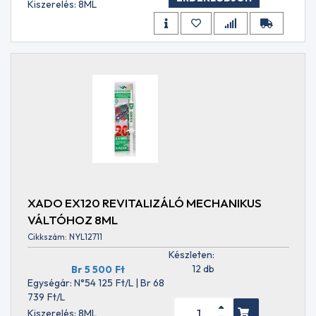
Kiszerelés: 8ML
SJ
API
SL
API
SM
API
SN
API
SN
+
RC
API
SN
PLUS
XADO EX120 REVITALIZÁLÓ MECHANIKUS
API
VÁLTÓHOZ 8ML
SN/CF
API
Cikkszám: NYL12711
SP
Készleten:
API
12 db
Br 5 500
Ft
SP
Egységár: N°54 125
Ft
/L | Br 68
RC
739
Ft
/L
API
Kiszerelés: 8ML