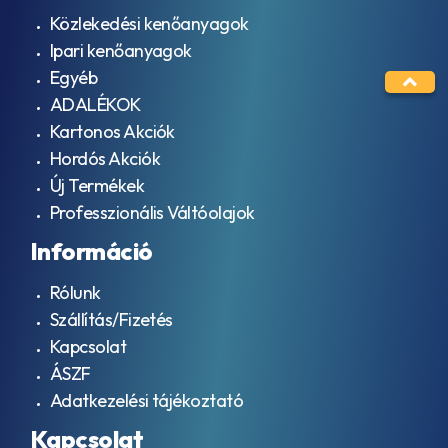
0870
Közlekedési kenőanyagok
ATF
Ipari kenőanyagok
Type
3.1
Egyéb
ATF
ADALÉKOK
Type
Kartonos Akciók
3100
PL085
Hordós Akciók
ATF
Új Termékek
Type
Professzionális Váltóolajok
K17
Acura
Információ
08200-
9014A
Rólunk
Acura
08200-
Szállítás/Fizetés
9016 A
Kapcsolat
Acura
ÁSZF
ATF
Type
Adatkezelési tájékoztató
3.0
Kapcsolat
Aisin