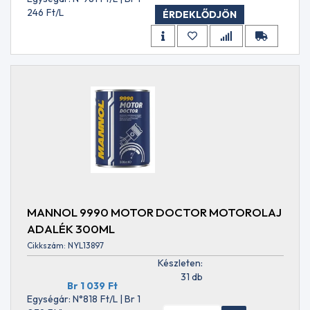
API
246
Ft
/L
ÉRDEKLŐDJÖN
CI-
4
API
CI-4
PLUS
API
CJ-
4
API
CK-
4
API
GL-
3
MANNOL 9990 MOTOR DOCTOR MOTOROLAJ
API
ADALÉK 300ML
GL-
4
Cikkszám: NYL13897
API
Készleten:
GL-
31 db
4+
Br 1 039
Ft
API
Egységár: N°818
Ft
/L | Br 1