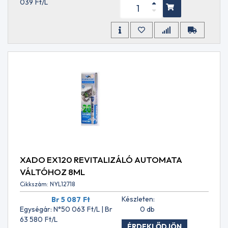
GL-
039
Ft
/L
4SF
API
GL-
5
API
GL-
5 +
LS
API
MT-
1
API
RC
API
SC
XADO EX120 REVITALIZÁLÓ AUTOMATA
API
VÁLTÓHOZ 8ML
SF
API
Cikkszám: NYL12718
SG
Készleten:
Br 5 087
Ft
API
Egységár: N°50 063
Ft
/L | Br
0 db
SH
63 580
Ft
/L
API
ÉRDEKLŐDJÖN