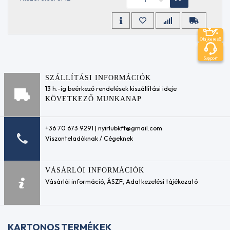
SQ
API
SQ
RC
Olajkereső
API
TC
Support
APRILIA
DFI
SZÁLLÍTÁSI INFORMÁCIÓK
ASTM
13 h.-ig beérkező rendelések kiszállítási ideje
6158
KÖVETKEZŐ MUNKANAP
ASTM
D
3306
+36 70 673 9291 | nyirlubkft@gmail.com
Type
Viszonteladóknak / Cégeknek
1
ASTM
D
VÁSÁRLÓI INFORMÁCIÓK
6210
Vásárlói információ
,
ÁSZF
,
Adatkezelési tájékozató
Type
1-FF
ASTM
D1384
KARTONOS TERMÉKEK
ASTM