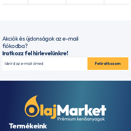
12108
ATF
LA
2634
ATF
LT
71141
Akciók és újdonságok az e-mail
ATF
fiókodba?
N402
Iratkozz fel hírlevelünkre!
ATF
NS-
3
ATF
RED-
1
ATF
SP-
III
ATF
TF-
0753
ATF
Termékeink
TF-