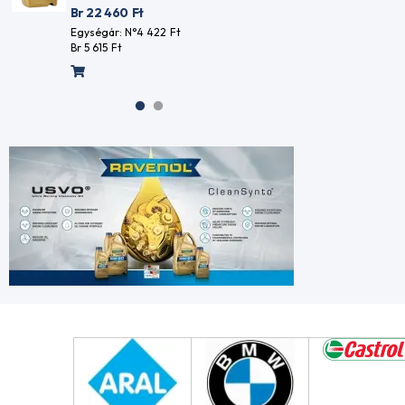
Br 22 4
Egységár: N°6 363
Ft
Br 8 082
Ft
Egységár
Br 5 615
F