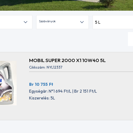
Szabványok
5 L
MOBIL SUPER 2000 X1 10W40 5L
Cikkszám: NYL12337
Br 10 755
Ft
Egységár: N°1 694
Ft
/L | Br 2 151
Ft
/L
Kiszerelés: 5L