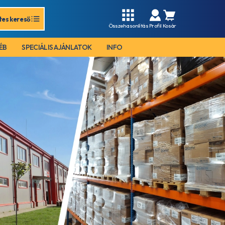
tes kereső
Összehasonlítás
Profil
Kosár
ÉB
SPECIÁLIS AJÁNLATOK
INFO