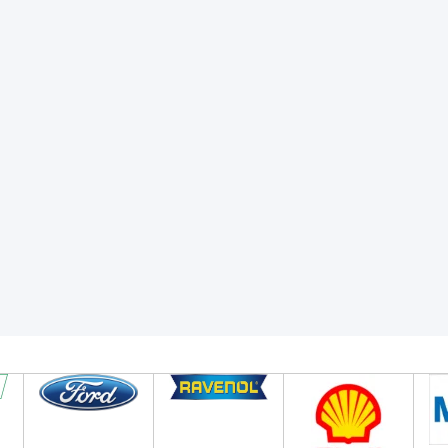
60
Ft
Br 8 082
Ft
: N°4 422
Ft
Egységár: N°6 363
Ft
t
Br 8 082
Ft