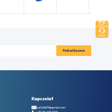
Olajkereső
Support
Kapcsolat
nyirlubkft@gmail.com