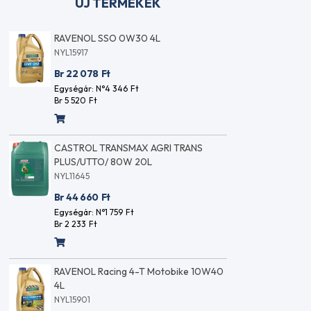
ÚJ TERMÉKEK
RAVENOL VOLLSYNTH TURBO VST
RAVENO
5W40 5L
NYL15917
NYL15927
Br 22 0
Br 23 920
Ft
Egységár
Br 5 520
Egységár: N°3 767
Ft
Br 4 784
Ft
CAST
RAVENOL Grease ZSÍR Spray 0.4L
PLUS
NYL15882
NYL11
Br 2 430
Ft
Br 44
Egységár: N°4 783
Ft
Egység
Br 6 074
Ft
Br 2 2
0
LOCTITE 3863 fűtőszáljavító készlet 2g
RAVENOL
4L
NYL18030
NYL15901
Br 8 082
Ft