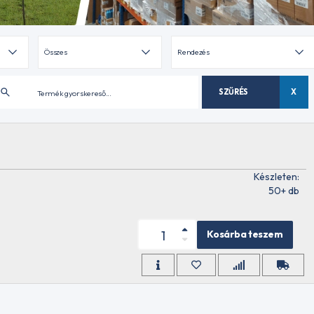
SZŰRÉS
X
Készleten:
50+ db
Kosárba teszem