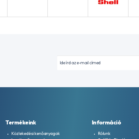
Termékeink
Információ
Közlekedési kenőanyagok
Rólunk