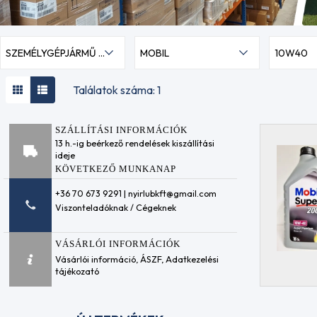
SZEMÉLYGÉPJÁRMŰ MOTOROLAJOK
MOBIL
10W40
Találatok száma: 1
SZÁLLÍTÁSI INFORMÁCIÓK
13 h.-ig beérkező rendelések kiszállítási
ideje
KÖVETKEZŐ MUNKANAP
+36 70 673 9291 | nyirlubkft@gmail.com
Viszonteladóknak / Cégeknek
VÁSÁRLÓI INFORMÁCIÓK
Vásárlói információ
,
ÁSZF
,
Adatkezelési
tájékozató