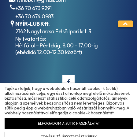
ISO VG 220
E5
+36 70 673 9291
Ipari
ACEA
hajtóműolajok
+36 70 674 0983
E5-
ISO VG 320
99
NYÍR-LUB Kft.
Ipari
ACEA
2142 Nagytarcsa Felső Ipari krt. 3
hajtóműolajok
E6
Nyitvatartás:
ISO VG 460
ACEA
Hétfőtől – Péntekig, 8.00 – 17.00-ig
Kompresszor
E7
olajok ISO
(ebédidő 12.00-12.30 között)
ACEA
VG 46
E8
Kompresszor
ACEA
olajok ISO
E9
VG 100
AFNOR
Szánkenőolajok
48603
ISO VG 32
Tájékoztatjuk, hogy a weboldalon használt cookie-k (sütik)
HV
alkalmazásának célja, egyrészt a honlap megfelelő működésének
Szánkenőolajok
AFNOR
biztosítása, másrészt statisztikai célú adatszolgáltatás, amelyek
ISO VG 68
NF E
alapján a személyek beazonosítása nem lehetséges. Bizonyos
Copyright © 2025 - 2026 www.olajmarket.hu
Szánkenőolajok
36-
sütik pedig épp a webáruházban való vásárlását könnyítik meg. A
ISO VG 220
webhely használatával elfogadja a cookie-k használatát.
603
Vákuumszivattyú
HV
ELFOGADOM A SÜTIK HASZNÁLATÁT
olajok ISO VG
AFNOR
100
Árukereső.hu
NF E
Ipari
TOVÁBBI TÁJÉKOZTATÁST KÉREK