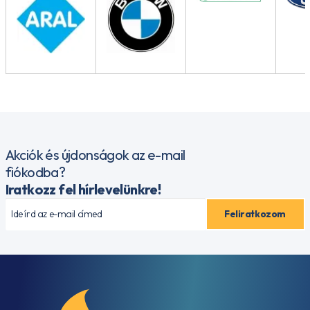
4
API
GL-
4+
API
GL-
4SF
API
GL-
5
API
Akciók és újdonságok az e-mail
GL-
fiókodba?
5 +
Iratkozz fel hírlevelünkre!
LS
API
MT-
1
API
RC
API
SC
API