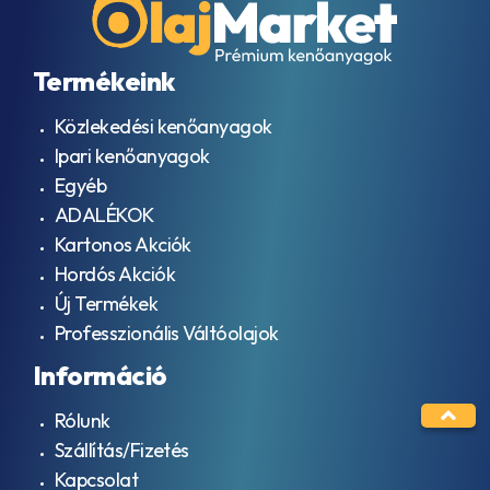
SF
API
SG
API
Termékeink
SH
API
Közlekedési kenőanyagok
SJ
Ipari kenőanyagok
API
SL
Egyéb
API
ADALÉKOK
SM
Kartonos Akciók
API
SN
Hordós Akciók
API
Új Termékek
SN
Professzionális Váltóolajok
+
RC
Információ
API
SN
Rólunk
PLUS
API
Szállítás/Fizetés
SN/CF
Kapcsolat
API