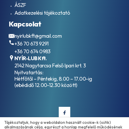
ÁSZF
SP
API
Adatkezelési tájékoztató
SP
Kapcsolat
RC
API
SQ
nyirlubkft@gmail.com
API
+36 70 673 9291
SQ
+36 70 674 0983
RC
API
NYÍR-LUB Kft.
TC
2142 Nagytarcsa Felső Ipari krt. 3
APRILIA
Nyitvatartás:
DFI
Hétfőtől – Péntekig, 8.00 – 17.00-ig
ASTM
(ebédidő 12.00-12.30 között)
6158
ASTM
D
3306
Type
1
ASTM
Tájékoztatjuk, hogy a weboldalon használt cookie-k (sütik)
D
alkalmazásának célja, egyrészt a honlap megfelelő működésének