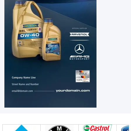
API
CG-
4
API
CH-
4
API
CI-
4
API
CI-4
PLUS
API
CJ-
4
API
CK-
4
API
GL-
3
API
GL-