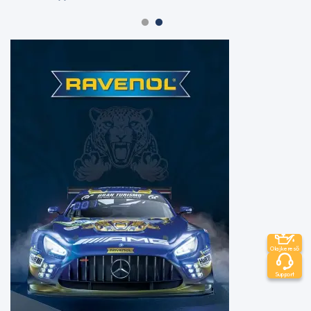
9005
- F16
AGMA
EP
9005
– EO2
AJX
ALLISON
TES-
389
AML Oil
No. G
055005
API
CD
API
CE
API
Olajkereső
CF
API
Support
CF-
4