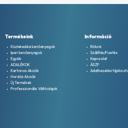
Termékeink
Információ
Közlekedési kenőanyagok
Rólunk
Ipari kenőanyagok
Szállítás/Fizetés
Egyéb
Kapcsolat
ADALÉKOK
ÁSZF
Kartonos Akciók
Adatkezelési tájékozt
Hordós Akciók
Új Termékek
Professzionális Váltóolajok