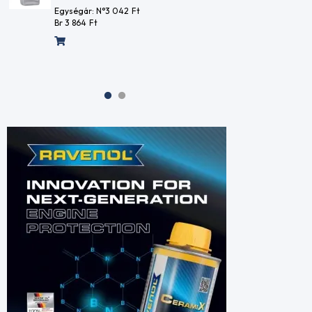
NYL15873
Br 3 
Br 2 741
Ft
Egység
Br 3 8
Egységár: N°5 395
Ft
Br 6 852
Ft