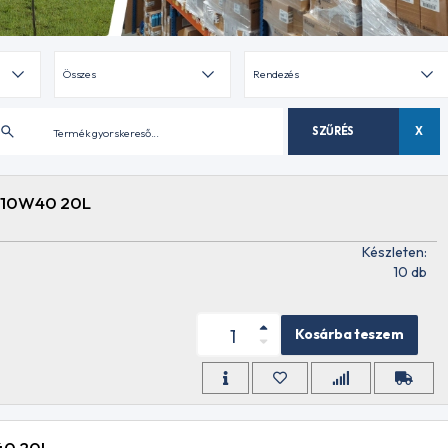
SZŰRÉS
X
 10W40 20L
Készleten:
10 db
Kosárba teszem
40 20L