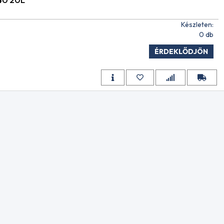
Készleten:
R
0 db
AJ 1L
ÉRDEKLŐDJÖN
lean
ZSPRAY