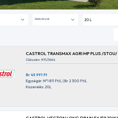
Szabványok
20 L
CASTROL TRANSMAX AGRI MP PLUS /STOU/
Cikkszám: NYL11644
Br 45 991
Ft
Egységár: N°1 811
Ft
/L | Br 2 300
Ft
/L
Kiszerelés: 20L
CASTROL VECTON LONG DRAIN E6/E9 10W