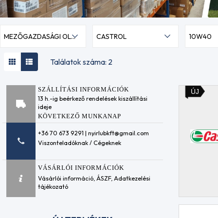
MEZŐGAZDASÁGI OLAJOK
CASTROL
10W40
Találatok száma: 2
SZÁLLÍTÁSI INFORMÁCIÓK
ÚJ
13 h.-ig beérkező rendelések kiszállítási
ideje
KÖVETKEZŐ MUNKANAP
+36 70 673 9291 | nyirlubkft@gmail.com
Viszonteladóknak / Cégeknek
VÁSÁRLÓI INFORMÁCIÓK
Vásárlói információ
,
ÁSZF
,
Adatkezelési
tájékozató