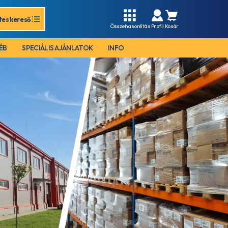
tes kereső
Összehasonlítás
Profil
Kosár
ÉB
SPECIÁLIS AJÁNLATOK
INFO