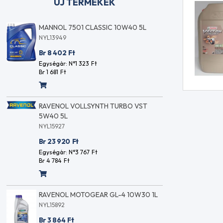
ÚJ TERMÉKEK
RAVENOL QUADROGEAR QUAD/ATV
MANNOL 
HAJTÓMŰOLAJ 1L
NYL13949
NYL15899
Br 8 40
Br 5 553
Ft
Egységár:
Br 1 681
Ft
Egységár: N°4 372
Ft
Br 5 553
Ft
RAVE
RAVENOL AC-Fresh & Clean
5W40
KLÍMATISZTÍTÓ 150ML
NYL15
NYL15872
Br 23
Br 1 672
Ft
Egység
Br 4 7
Egységár: N°1 316
Ft
Br 1 672
Ft
L
RAVE
RAVENOL Copper-Spray RÉZSPRAY
1L
0.4L
NYL158