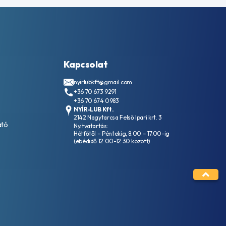
Kapcsolat
nyirlubkft@gmail.com
+36 70 673 9291
+36 70 674 0983
NYÍR-LUB Kft.
2142 Nagytarcsa Felső Ipari krt. 3
ató
Nyitvatartás:
Hétfőtől – Péntekig, 8.00 – 17.00-ig
(ebédidő 12.00-12.30 között)