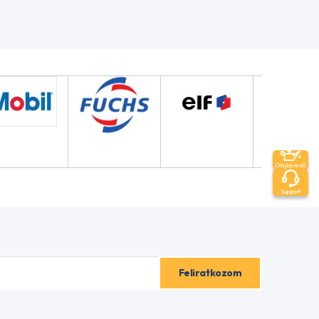
Olajkereső
Support