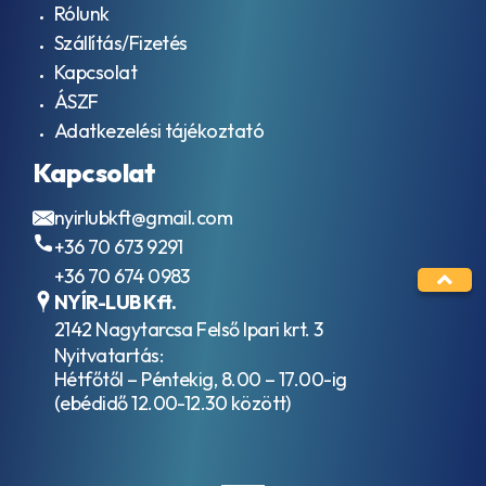
E6
Rólunk
ISO VG 460
ACEA
Kompresszor
Szállítás/Fizetés
E7
olajok ISO
ACEA
Kapcsolat
VG 46
E8
ÁSZF
Kompresszor
ACEA
olajok ISO
Adatkezelési tájékoztató
E9
VG 100
AFNOR
Kapcsolat
Szánkenőolajok
48603
ISO VG 32
HV
Szánkenőolajok
nyirlubkft@gmail.com
AFNOR
ISO VG 68
NF E
+36 70 673 9291
Szánkenőolajok
36-
+36 70 674 0983
ISO VG 220
603
Vákuumszivattyú
NYÍR-LUB Kft.
HV
olajok ISO VG
AFNOR
2142 Nagytarcsa Felső Ipari krt. 3
100
NF E
Nyitvatartás:
Ipari
48-
Hétfőtől – Péntekig, 8.00 – 17.00-ig
hidraulika
603
(ebédidő 12.00-12.30 között)
folyadékok
HM
Ipari
AFNOR
Kenőzsírok
NF
Hőközlő
R15-