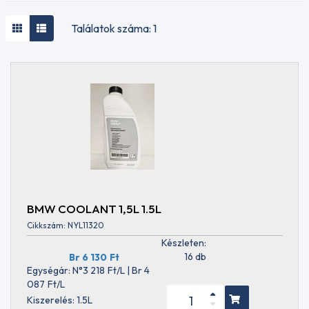
olajok
Mezőgazdasági
MÁRKA
Találatok száma: 1
olajok STOU
AKCELA
Mezőgazdasági
AMBRA
olajok UTTO
ARAL
Egyfokozatú
AUDI
motorolajok
BMW
Verseny
BRIGÉCIOL
olajok
CASTROL
Hajtómű
CAT
olajok
CLAAS
Hajtómű olajok-
EGYÉB
MOTORKERÉKPÁROKHOZ
ELF
E- tengely
ENEOS
sebességváltó
FORD
BMW COOLANT 1,5L 1.5L
olaj
FUCHS
VISZKOZITÁS
Cikkszám: NYL11320
Automata
HUSQVARNA
0W16
(ATF)
Készleten:
Handy
0W20
hajtóműolajok
16 db
Br 6 130
Ft
Tools
0W30
Kormányszervó
Egységár: N°3 218
Ft
/L | Br 4
JCB
0W40
és
087
Ft
/L
JOHN
5W20
hidraulikaolajok
Kiszerelés: 1.5L
DEERE