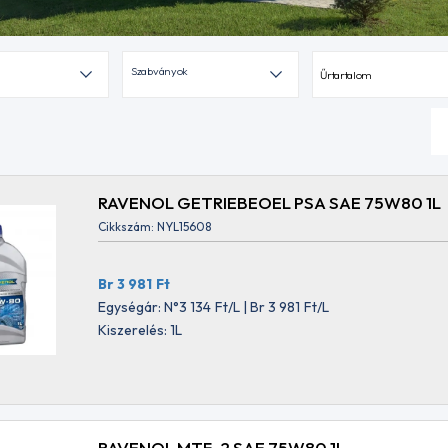
Szabványok
Űrtartalom
RAVENOL GETRIEBEOEL PSA SAE 75W80 1L
Cikkszám: NYL15608
Br 3 981
Ft
Egységár: N°3 134
Ft
/L | Br 3 981
Ft
/L
Kiszerelés: 1L
RAVENOL MTF-2 SAE 75W80 1L