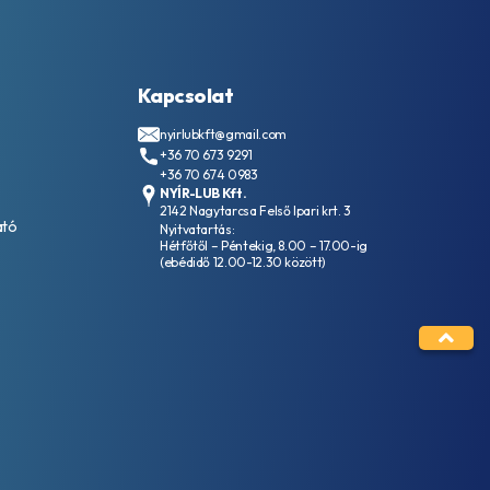
Kapcsolat
nyirlubkft@gmail.com
+36 70 673 9291
+36 70 674 0983
NYÍR-LUB Kft.
2142 Nagytarcsa Felső Ipari krt. 3
ató
Nyitvatartás:
Hétfőtől – Péntekig, 8.00 – 17.00-ig
(ebédidő 12.00-12.30 között)