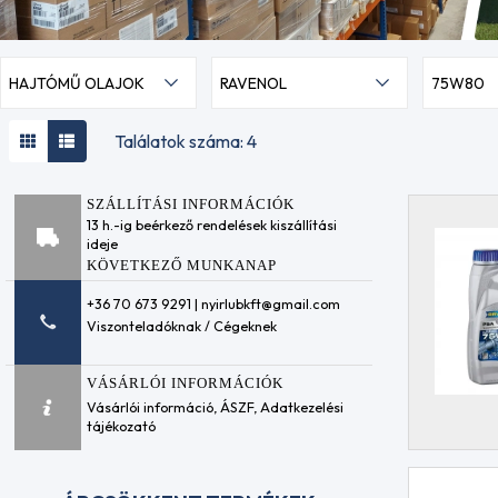
HAJTÓMŰ OLAJOK
RAVENOL
75W80
Találatok száma: 4
SZÁLLÍTÁSI INFORMÁCIÓK
13 h.-ig beérkező rendelések kiszállítási
ideje
KÖVETKEZŐ MUNKANAP
+36 70 673 9291 | nyirlubkft@gmail.com
Viszonteladóknak / Cégeknek
VÁSÁRLÓI INFORMÁCIÓK
Vásárlói információ
,
ÁSZF
,
Adatkezelési
tájékozató