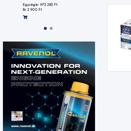
Br 1 568
Ft
Egység
Br 2 9