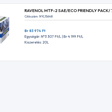
Br 1 568
Ft
ár: N°2 283
Ft
00
Ft
RAVENOL MTF-2 SAE/ECO FRIENDLY PACK/
Cikkszám: NYL15648
Br 83 974
Ft
Egységár: N°3 307
Ft
/L | Br 4 199
Ft
/L
Kiszerelés: 20L