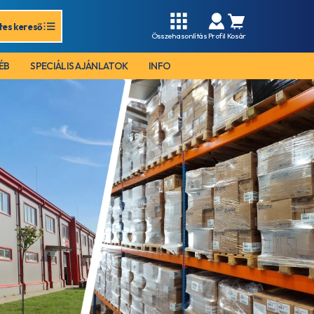
tes kereső
Összehasonlítás
Profil
Kosár
ÉB
SPECIÁLIS AJÁNLATOK
INFO