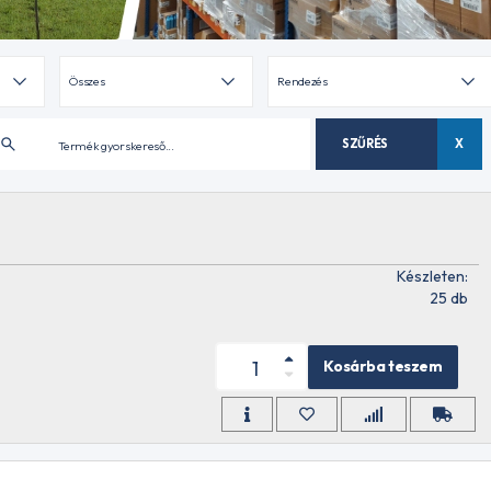
SZŰRÉS
X
Készleten:
25 db
Kosárba teszem