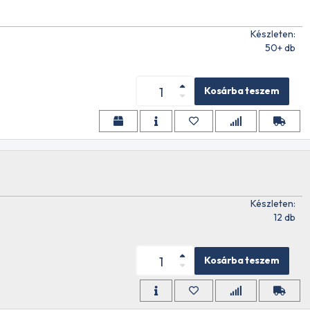
Készleten:
L
50+ db
Kosárba teszem
W40 1L
Készleten:
12 db
 46 20L
Kosárba teszem