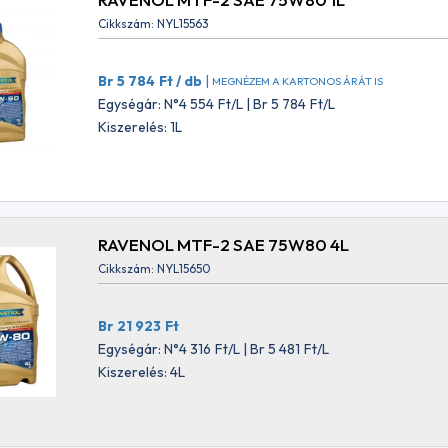
Cikkszám: NYL15563
 ATF DEXRON VI 1L
ARAL HIGH TRONIC F 5W30 1
NYL11024
Br 5 784
Ft
/ db
|
MEGNÉZEM A KARTONOS ÁRÁT IS
Egységár: N°4 554
Ft
/L | Br 5 784
Ft
/L
Ft
Br 3 062
Ft
Kiszerelés: 1L
 N°3 238
Ft
Egységár: N°2 411
Ft
t
Br 3 062
Ft
00 2T FL ROAD RACING 2T 1L
VALVOLINE ALL CLIMATE 10
NYL13655
RAVENOL MTF-2 SAE 75W80 4L
Ft
Br 2 130
Ft
Cikkszám: NYL15650
 N°4 313
Ft
Egységár: N°1 677
Ft
t
Br 2 130
Ft
Br 21 923
Ft
Egységár: N°4 316
Ft
/L | Br 5 481
Ft
/L
NOL P MERCEDES-AMG
MANNOL 2102 HYDRO ISO HLP
Kiszerelés: 4L
all sapka
NYL13838
41
Br 31 344
Ft
900
Ft
Egységár: N°1 234
Ft