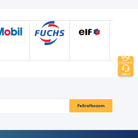
Olajkereső
Support