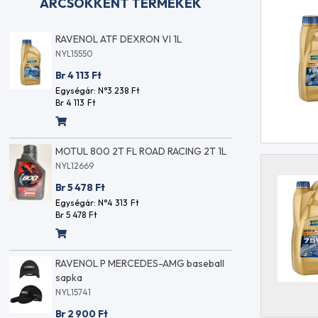
ÁRCSÖKKENT TERMÉKEK
ARAL HIGH TRONIC F 5W30 1L
RAVENOL
NYL11024
NYL15550
Br 3 062
Ft
Br 4 113
Egységár: N°2 411
Ft
Egységár:
Br 3 062
Ft
Br 4 113
F
L
VALVOLINE ALL CLIMATE 10W40 1L
MOTUL 8
NYL13655
NYL12669
Br 2 130
Ft
Br 5 478
Egységár: N°1 677
Ft
Egységár:
Br 2 130
Ft
Br 5 478
F
l
MANNOL 2102 HYDRO ISO HLP 46 20L
RAVE
baseb
NYL13838
NYL157
Br 31 344
Ft
Br 2 
Egységár: N°1 234
Ft