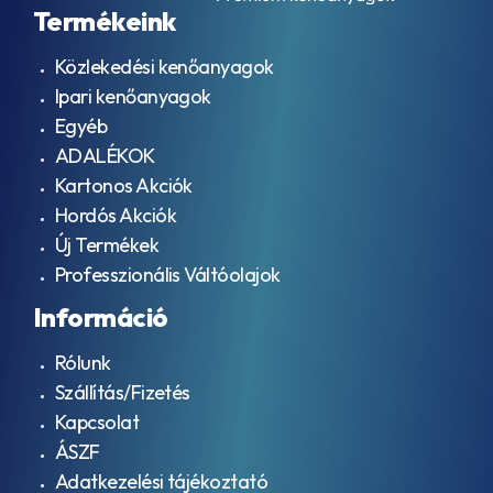
kenőanyagok
ACEA
Termékeink
Préslégszerszám
A3/B4
olajok
ACEA
Közlekedési kenőanyagok
Kalibrációs
A5
tesztfolyadék
Ipari kenőanyagok
ACEA
Cirkulációs
A5/B5
Egyéb
és
ACEA
ADALÉKOK
csapágy
A7
olajok
Kartonos Akciók
ACEA
Hidraulika
B2
Hordós Akciók
folyadékok
ACEA
Új Termékek
HLP / ISO
B3
VG 32
Professzionális Váltóolajok
ACEA
Hidraulika
B3-
Információ
folyadékok
98
HLP / ISO
ACEA
VG 46
Rólunk
B4
Hidraulika
ACEA
Szállítás/Fizetés
folyadékok
B5
Kapcsolat
HLP / ISO
ACEA
VG 68
B7
ÁSZF
Hidraulika
ACEA
Adatkezelési tájékoztató
folyadékok