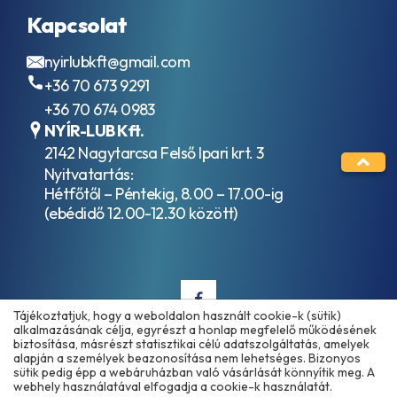
C1
HVLP / ISO
ACEA
Kapcsolat
VG 15
C2
Hidraulika
ACEA
nyirlubkft@gmail.com
folyadékok
C3
+36 70 673 9291
HVLP / ISO
ACEA
VG 32
C4
+36 70 674 0983
Hidraulika
ACEA
NYÍR-LUB Kft.
folyadékok
C5
2142 Nagytarcsa Felső Ipari krt. 3
HVLP / ISO
ACEA
Nyitvatartás:
VG 46
C6
Hidraulika
Hétfőtől – Péntekig, 8.00 – 17.00-ig
ACEA
folyadékok
(ebédidő 12.00-12.30 között)
E11
HVLP / ISO
ACEA
VG 68
E2
Ipari
ACEA
hajtóműolajok
E3
ISO VG 100
ACEA
Ipari
Tájékoztatjuk, hogy a weboldalon használt cookie-k (sütik)
E3-
alkalmazásának célja, egyrészt a honlap megfelelő működésének
hajtóműolajok
96
biztosítása, másrészt statisztikai célú adatszolgáltatás, amelyek
ISO VG 150
ACEA
alapján a személyek beazonosítása nem lehetséges. Bizonyos
Copyright © 2025 - 2026 www.olajmarket.hu
Ipari
sütik pedig épp a webáruházban való vásárlását könnyítik meg. A
E4
hajtóműolajok
webhely használatával elfogadja a cookie-k használatát.
ACEA