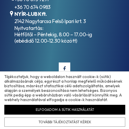
4+
+36 70 674 0983
API
NYÍR-LUB Kft.
GL-
4SF
2142 Nagytarcsa Felső Ipari krt. 3
API
Nyitvatartás:
GL-
Hétfőtől – Péntekig, 8.00 – 17.00-ig
5
(ebédidő 12.00-12.30 között)
API
GL-
5 +
LS
API
MT-
Tájékoztatjuk, hogy a weboldalon használt cookie-k (sütik)
1
alkalmazásának célja, egyrészt a honlap megfelelő működésének
API
biztosítása, másrészt statisztikai célú adatszolgáltatás, amelyek
RC
Copyright © 2025 - 2026 www.olajmarket.hu
alapján a személyek beazonosítása nem lehetséges. Bizonyos
API
sütik pedig épp a webáruházban való vásárlását könnyítik meg. A
webhely használatával elfogadja a cookie-k használatát.
SC
API
ELFOGADOM A SÜTIK HASZNÁLATÁT
SF
Árukereső.hu
API
TOVÁBBI TÁJÉKOZTATÁST KÉREK
SG