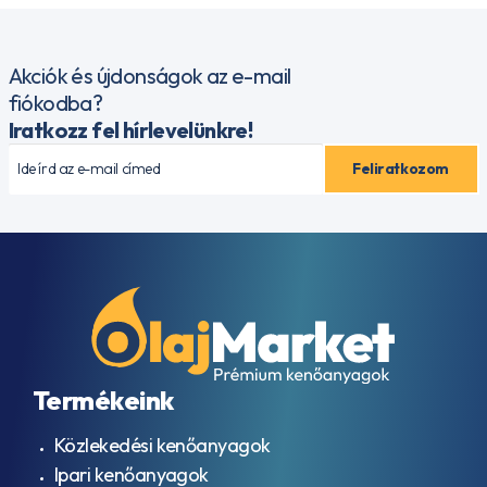
EP
9005
– EO2
AJX
Akciók és újdonságok az e-mail
ALLISON
fiókodba?
TES-
Iratkozz fel hírlevelünkre!
389
AML Oil
No. G
055005
API
CD
API
CE
API
CF
API
CF-
Termékeink
4
API
CG-
Közlekedési kenőanyagok
4
Ipari kenőanyagok
API