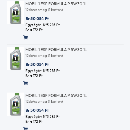
E6
MOBIL 1 ESP FORMULA P 5W30 1L
ISO VG 460
ACEA
12db/csomag (1 karton)
Kompresszor
E7
olajok ISO
ACEA
Br 50 054
Ft
VG 46
E8
Egységár: N°3 285
Ft
Kompresszor
ACEA
Br 4 172
Ft
olajok ISO
E9
VG 100
AFNOR
Szánkenőolajok
48603
MOBIL 1 ESP FORMULA P 5W30 1L
ISO VG 32
HV
12db/csomag (1 karton)
Szánkenőolajok
AFNOR
ISO VG 68
NF E
Br 50 054
Ft
Szánkenőolajok
36-
Egységár: N°3 285
Ft
ISO VG 220
603
Br 4 172
Ft
Vákuumszivattyú
HV
olajok ISO VG
AFNOR
100
NF E
MOBIL 1 ESP FORMULA P 5W30 1L
Ipari
48-
12db/csomag (1 karton)
hidraulika
603
folyadékok
Br 50 054
Ft
HM
Ipari
AFNOR
Egységár: N°3 285
Ft
Kenőzsírok
Br 4 172
Ft
NF
Hőközlő
R15-