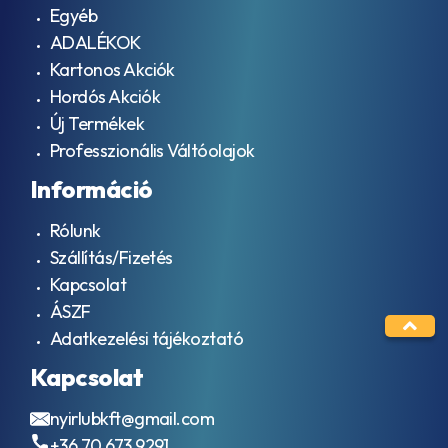
Egyéb
CH-
4
ADALÉKOK
API
Kartonos Akciók
CI-
Hordós Akciók
4
API
Új Termékek
CI-4
Professzionális Váltóolajok
PLUS
API
Információ
CJ-
4
Rólunk
API
Szállítás/Fizetés
CK-
4
Kapcsolat
API
ÁSZF
GL-
3
Adatkezelési tájékoztató
API
Kapcsolat
GL-
4
API
nyirlubkft@gmail.com
GL-
+36 70 673 9291