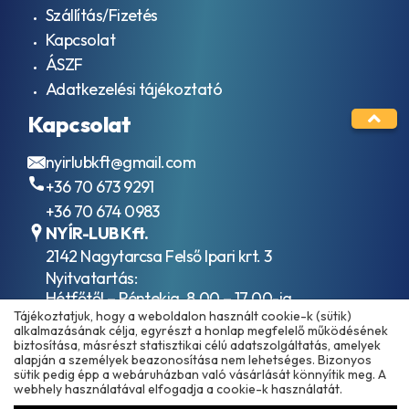
Ipari
ACEA
Szállítás/Fizetés
hajtóműolajok
E5-
ISO VG 320
Kapcsolat
99
Ipari
ACEA
ÁSZF
hajtóműolajok
E6
Adatkezelési tájékoztató
ISO VG 460
ACEA
Kompresszor
E7
Kapcsolat
olajok ISO
ACEA
VG 46
E8
nyirlubkft@gmail.com
Kompresszor
ACEA
olajok ISO
+36 70 673 9291
E9
VG 100
AFNOR
+36 70 674 0983
Szánkenőolajok
48603
NYÍR-LUB Kft.
ISO VG 32
HV
2142 Nagytarcsa Felső Ipari krt. 3
Szánkenőolajok
AFNOR
ISO VG 68
Nyitvatartás:
NF E
Szánkenőolajok
Hétfőtől – Péntekig, 8.00 – 17.00-ig
36-
ISO VG 220
Tájékoztatjuk, hogy a weboldalon használt cookie-k (sütik)
603
(ebédidő 12.00-12.30 között)
Vákuumszivattyú
alkalmazásának célja, egyrészt a honlap megfelelő működésének
HV
biztosítása, másrészt statisztikai célú adatszolgáltatás, amelyek
olajok ISO VG
AFNOR
alapján a személyek beazonosítása nem lehetséges. Bizonyos
100
NF E
sütik pedig épp a webáruházban való vásárlását könnyítik meg. A
Ipari
webhely használatával elfogadja a cookie-k használatát.
48-
hidraulika
603