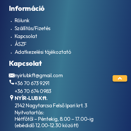
Ipari
AFNOR
Információ
Kenőzsírok
NF
Hőközlő
R15-
Rólunk
olajok
601
Forgácsoló
Szállítás/Fizetés
AFNOR
olaj /
NFE-
Kapcsolat
Emulzió
48-
ÁSZF
Lánckenő
603
olaj
Adatkezelési tájékoztató
HV
Ipari
AFNOR
Kapcsolat
gázmotorolajok
R15-
Ipari biológiailag
601
lebontható
nyirlubkft@gmail.com
AGCO
hidraulikafolyadékok
821
+36 70 673 9291
XL
+36 70 674 0983
AGCO
NYÍR-LUB Kft.
M1135
AGCO
2142 Nagytarcsa Felső Ipari krt. 3
Powerfluid
Nyitvatartás:
821 XL
Hétfőtől – Péntekig, 8.00 – 17.00-ig
AGMA
(ebédidő 12.00-12.30 között)
EP