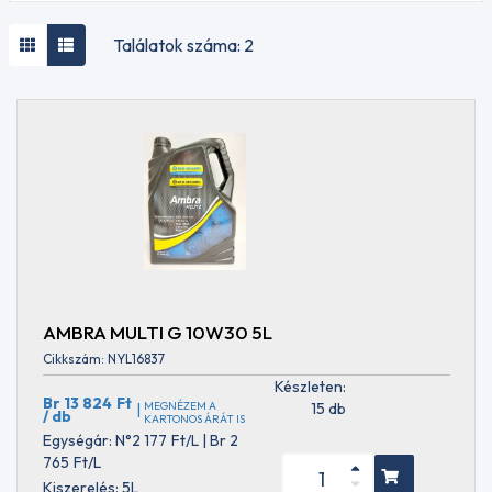
olajok
Mezőgazdasági
MÁRKA
Találatok száma: 2
olajok STOU
AKCELA
Mezőgazdasági
AMBRA
olajok UTTO
ARAL
Egyfokozatú
AUDI
motorolajok
BMW
Verseny
BRIGÉCIOL
olajok
CASTROL
Hajtómű
CAT
olajok
CLAAS
Hajtómű olajok-
EGYÉB
MOTORKERÉKPÁROKHOZ
ELF
E- tengely
ENEOS
sebességváltó
FORD
AMBRA MULTI G 10W30 5L
olaj
FUCHS
VISZKOZITÁS
Automata
Cikkszám: NYL16837
HUSQVARNA
0W16
(ATF)
Készleten:
Handy
0W20
hajtóműolajok
Br 13 824
Ft
MEGNÉZEM A
15 db
|
Tools
/ db
0W30
KARTONOS ÁRÁT IS
Kormányszervó
JCB
Egységár: N°2 177
Ft
/L | Br 2
0W40
és
JOHN
765
Ft
/L
5W20
hidraulikaolajok
DEERE
5W30
Kiszerelés: 5L
Fékfolyadékok