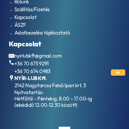
Rólunk
ISO VG 460
ACEA
Kompresszor
Szállítás/Fizetés
E7
olajok ISO
ACEA
Kapcsolat
VG 46
E8
ÁSZF
Kompresszor
ACEA
olajok ISO
Adatkezelési tájékoztató
E9
VG 100
AFNOR
Kapcsolat
Szánkenőolajok
48603
ISO VG 32
HV
Szánkenőolajok
nyirlubkft@gmail.com
AFNOR
ISO VG 68
NF E
+36 70 673 9291
Szánkenőolajok
36-
+36 70 674 0983
ISO VG 220
603
Vákuumszivattyú
NYÍR-LUB Kft.
HV
olajok ISO VG
AFNOR
2142 Nagytarcsa Felső Ipari krt. 3
100
NF E
Nyitvatartás:
Ipari
48-
Hétfőtől – Péntekig, 8.00 – 17.00-ig
hidraulika
603
(ebédidő 12.00-12.30 között)
folyadékok
HM
Ipari
AFNOR
Kenőzsírok
NF
Hőközlő
R15-