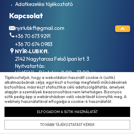
ACEA
Adatkezelési tájékoztató
folyadékok
C1
HVLP / ISO
ACEA
Kapcsolat
VG 15
C2
Hidraulika
ACEA
nyirlubkft@gmail.com
folyadékok
C3
HVLP / ISO
+36 70 673 9291
ACEA
VG 32
C4
+36 70 674 0983
Hidraulika
ACEA
NYÍR-LUB Kft.
folyadékok
C5
2142 Nagytarcsa Felső Ipari krt. 3
HVLP / ISO
ACEA
VG 46
Nyitvatartás:
C6
Hidraulika
ACEA
Hétfőtől – Péntekig, 8.00 – 17.00-ig
folyadékok
Tájékoztatjuk, hogy a weboldalon használt cookie-k (sütik)
E11
(ebédidő 12.00-12.30 között)
alkalmazásának célja, egyrészt a honlap megfelelő működésének
HVLP / ISO
ACEA
biztosítása, másrészt statisztikai célú adatszolgáltatás, amelyek
VG 68
E2
alapján a személyek beazonosítása nem lehetséges. Bizonyos
Ipari
ACEA
sütik pedig épp a webáruházban való vásárlását könnyítik meg. A
hajtóműolajok
webhely használatával elfogadja a cookie-k használatát.
E3
ISO VG 100
ACEA
Ipari
ELFOGADOM A SÜTIK HASZNÁLATÁT
E3-
hajtóműolajok
96
ISO VG 150
TOVÁBBI TÁJÉKOZTATÁST KÉREK
ACEA
Copyright © 2025 - 2026 www.olajmarket.hu
Ipari
E4