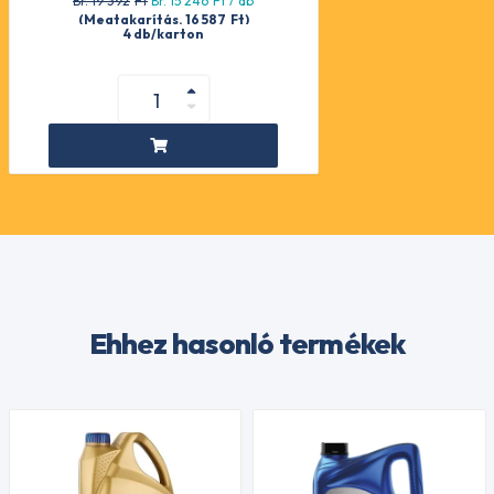
Br. 19 392
Ft
Br. 15 246
Ft
/ db
(Megtakarítás. 16 587
Ft
)
4 db/karton
Ehhez hasonló termékek