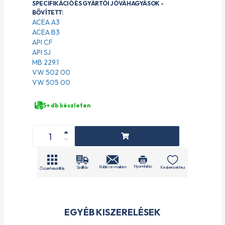
SPECIFIKÁCIÓ ÉS GYÁRTÓI JÓVÁHAGYÁSOK -
BŐVÍTETT:
ACEA A3
ACEA B3
API CF
API SJ
MB 229.1
VW 502 00
VW 505 00
5+ db készleten
Nyomtatás
Küldés e-mailben
Szállítás
Kedvencekhez
Összehasonlítás
EGYÉB KISZERELÉSEK