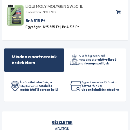
LIQUI MOLY MOLYGEN 5W50 1L
Cikkszám: NYL17112
Br 4 515
Ft
Egységár: N°3 555
Ft
| Br 4 515
Ft
A 13 óráig beérkező
Minden a partnereink
rendeléseket
a következő
érdekében
munkanap szállítjuk
Áruátvételi lehetőség a
Egyedi kereskedői árakat
telephelyen a
rendelés
biztosítunk a
leadásától 15 percen belül
viszonteladóink részére
RÉSZLETEK
ADATOK