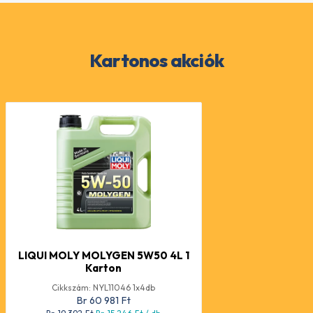
Kartonos akciók
LIQUI MOLY MOLYGEN 5W50 4L 1
Karton
Cikkszám: NYL11046 1x4db
Br 60 981
Ft