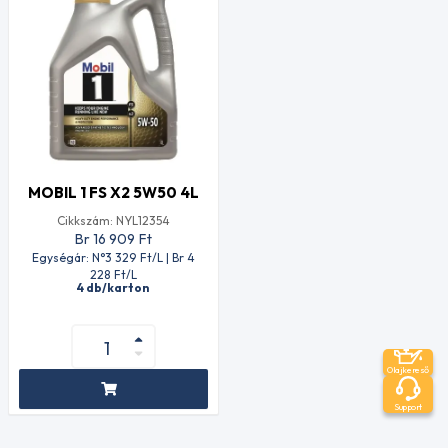
MOBIL 1 FS X2 5W50 4L
Cikkszám: NYL12354
Br 16 909
Ft
Egységár: N°3 329
Ft
/L | Br 4
228
Ft
/L
4 db/karton
Olajkereső
Support