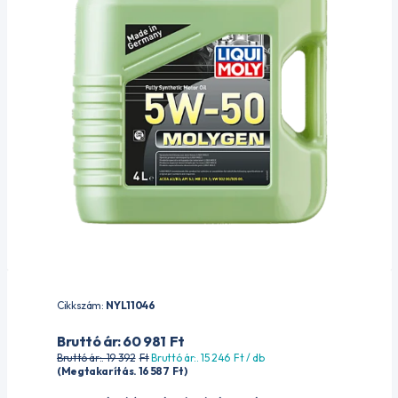
Cikkszám:
NYL11046
Bruttó ár: 60 981
Ft
Bruttó ár:. 19 392
Ft
Bruttó ár:. 15 246
Ft
/ db
(Megtakarítás. 16 587
Ft
)