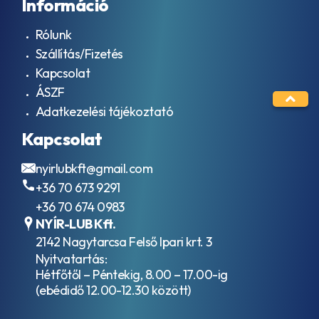
Információ
Rólunk
Szállítás/Fizetés
Kapcsolat
ÁSZF
Adatkezelési tájékoztató
Kapcsolat
nyirlubkft@gmail.com
+36 70 673 9291
+36 70 674 0983
NYÍR-LUB Kft.
2142 Nagytarcsa Felső Ipari krt. 3
Nyitvatartás:
Hétfőtől – Péntekig, 8.00 – 17.00-ig
(ebédidő 12.00-12.30 között)