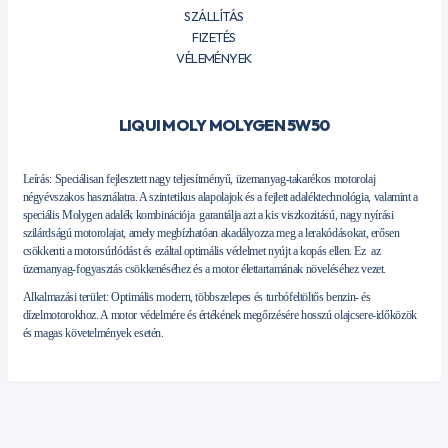
SZÁLLÍTÁS
FIZETÉS
VÉLEMÉNYEK
LIQUI MOLY MOLYGEN 5W50
Leírás: Speciálisan fejlesztett nagy teljesítményű, üzemanyag-takarékos motorolaj
négyévszakos használatra. A szintetikus alapolajok és a fejlett adaléktechnológia, valamint a
speciális Molygen adalék kombinációja garantálja azt a kis viszkozitású, nagy nyírási
szilárdságú motorolajat, amely megbízhatóan akadályozza meg a lerakódásokat, erősen
csökkenti a motorsúrlódást és ezáltal optimális védelmet nyújt a kopás ellen. Ez az
üzemanyag-fogyasztás csökkenéséhez és a motor élettartamának növeléséhez vezet.
Alkalmazási terület: Optimális modern, többszelepes és turbófeltöltős benzin- és
dízelmotorokhoz. A motor védelmére és értékének megőrzésére hosszú olajcsere-időközök
és magas követelmények esetén.