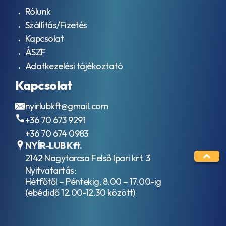
ACEA
VG 15
C2
Rólunk
Hidraulika
ACEA
Szállítás/Fizetés
folyadékok
C3
Kapcsolat
HVLP / ISO
ACEA
VG 32
C4
ÁSZF
Hidraulika
ACEA
Adatkezelési tájékoztató
folyadékok
C5
HVLP / ISO
ACEA
Kapcsolat
VG 46
C6
Hidraulika
ACEA
nyirlubkft@gmail.com
folyadékok
E11
HVLP / ISO
+36 70 673 9291
ACEA
VG 68
E2
+36 70 674 0983
Ipari
ACEA
NYÍR-LUB Kft.
hajtóműolajok
E3
2142 Nagytarcsa Felső Ipari krt. 3
ISO VG 100
ACEA
Ipari
Nyitvatartás:
E3-
hajtóműolajok
Hétfőtől – Péntekig, 8.00 – 17.00-ig
96
ISO VG 150
(ebédidő 12.00-12.30 között)
ACEA
Ipari
E4
hajtóműolajok
ACEA
ISO VG 220
E5