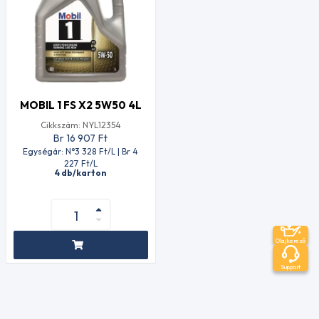
MOBIL 1 FS X2 5W50 4L
Cikkszám: NYL12354
Br 16 907
Ft
Egységár: N°3 328
Ft
/L | Br 4
227
Ft
/L
4 db/karton
Olajkereső
Support