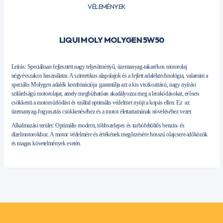
VÉLEMÉNYEK
LIQUI MOLY MOLYGEN 5W50
Leírás: Speciálisan fejlesztett nagy teljesítményű, üzemanyag-takarékos motorolaj
négyévszakos használatra. A szintetikus alapolajok és a fejlett adaléktechnológia, valamint a
speciális Molygen adalék kombinációja garantálja azt a kis viszkozitású, nagy nyírási
szilárdságú motorolajat, amely megbízhatóan akadályozza meg a lerakódásokat, erősen
csökkenti a motorsúrlódást és ezáltal optimális védelmet nyújt a kopás ellen. Ez az
üzemanyag-fogyasztás csökkenéséhez és a motor élettartamának növeléséhez vezet.
Alkalmazási terület: Optimális modern, többszelepes és turbófeltöltős benzin- és
dízelmotorokhoz. A motor védelmére és értékének megőrzésére hosszú olajcsere-időközök
és magas követelmények esetén.