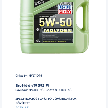
Cikkszám:
NYL11046
Bruttó ár: 19 392
Ft
Egységár: N°3 818
Ft
/L | Bruttó ár: 4 848
Ft
/L
SPECIFIKÁCIÓ ÉS GYÁRTÓI JÓVÁHAGYÁSOK -
BŐVÍTETT:
ACEA A3