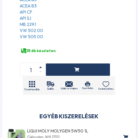
ACEA B3
API CF
API SJ
MB 229.1
VW 502 00
VW 505 00
35 db készleten
Nyomtatás
Küldés e-mailben
Szállítás
Kedvencekhez
Összehasonlítás
EGYÉB KISZERELÉSEK
LIQUI MOLY MOLYGEN 5W50 1L
Cikkszám: NYL17112