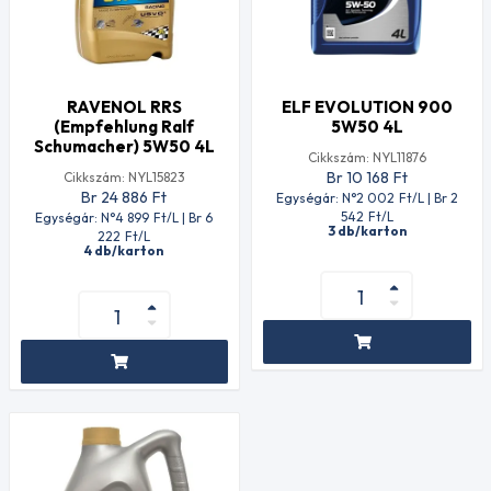
RAVENOL RRS
ELF EVOLUTION 900
(Empfehlung Ralf
5W50 4L
Schumacher) 5W50 4L
Cikkszám: NYL11876
Br 10 168
Ft
Cikkszám: NYL15823
Br 24 886
Ft
Egységár: N°2 002
Ft
/L | Br 2
542
Ft
/L
Egységár: N°4 899
Ft
/L | Br 6
3 db/karton
222
Ft
/L
4 db/karton