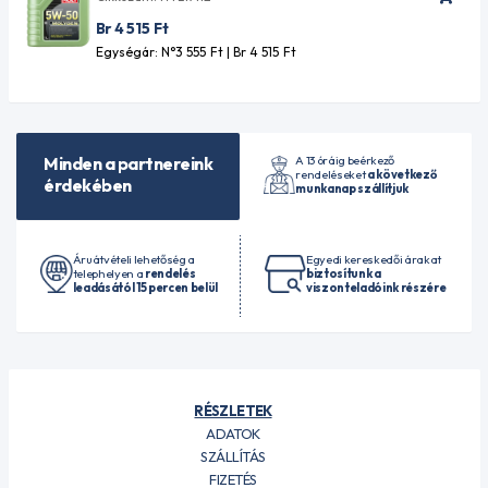
Br 4 515
Ft
Egységár: N°3 555
Ft
| Br 4 515
Ft
A 13 óráig beérkező
Minden a partnereink
rendeléseket
a következő
érdekében
munkanap szállítjuk
Áruátvételi lehetőség a
Egyedi kereskedői árakat
telephelyen a
rendelés
biztosítunk a
leadásától 15 percen belül
viszonteladóink részére
RÉSZLETEK
ADATOK
SZÁLLÍTÁS
FIZETÉS