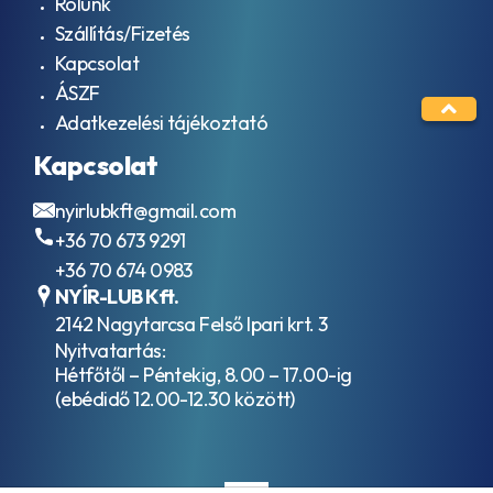
Rólunk
Szállítás/Fizetés
Kapcsolat
ÁSZF
Adatkezelési tájékoztató
Kapcsolat
nyirlubkft@gmail.com
+36 70 673 9291
+36 70 674 0983
NYÍR-LUB Kft.
2142 Nagytarcsa Felső Ipari krt. 3
Nyitvatartás:
Hétfőtől – Péntekig, 8.00 – 17.00-ig
(ebédidő 12.00-12.30 között)