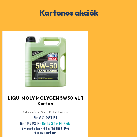
Kartonos akciók
LIQUI MOLY MOLYGEN 5W50 4L 1
Karton
Cikkszám: NYL11046 1x4db
Br 60 981
Ft
Br. 19 392
Ft
Br. 15 246
Ft
/ db
(Megtakarítás. 16 587
Ft
)
4 db/karton