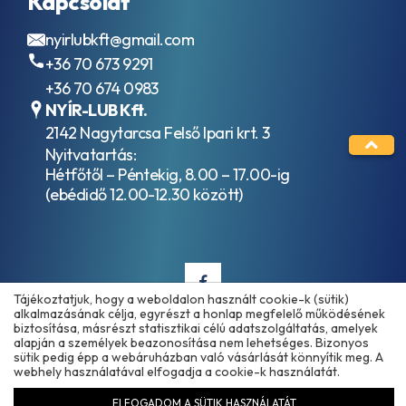
Kapcsolat
C4
Hidraulika
ACEA
folyadékok
nyirlubkft@gmail.com
C5
HVLP / ISO
ACEA
+36 70 673 9291
VG 46
C6
+36 70 674 0983
Hidraulika
ACEA
folyadékok
NYÍR-LUB Kft.
E11
HVLP / ISO
ACEA
2142 Nagytarcsa Felső Ipari krt. 3
VG 68
E2
Nyitvatartás:
Ipari
ACEA
Hétfőtől – Péntekig, 8.00 – 17.00-ig
hajtóműolajok
E3
(ebédidő 12.00-12.30 között)
ISO VG 100
ACEA
Ipari
E3-
hajtóműolajok
96
ISO VG 150
ACEA
Ipari
E4
hajtóműolajok
ACEA
Tájékoztatjuk, hogy a weboldalon használt cookie-k (sütik)
ISO VG 220
E5
alkalmazásának célja, egyrészt a honlap megfelelő működésének
Ipari
biztosítása, másrészt statisztikai célú adatszolgáltatás, amelyek
ACEA
hajtóműolajok
alapján a személyek beazonosítása nem lehetséges. Bizonyos
Copyright © 2025 - 2026 www.olajmarket.hu
E5-
sütik pedig épp a webáruházban való vásárlását könnyítik meg. A
ISO VG 320
99
webhely használatával elfogadja a cookie-k használatát.
Ipari
ACEA
hajtóműolajok
E6
ELFOGADOM A SÜTIK HASZNÁLATÁT