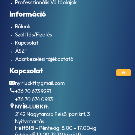
Professzionális Váltóolajok
EP
9005
Információ
- F16
AGMA
Rólunk
EP
9005
Szállítás/Fizetés
– EO2
Kapcsolat
AJX
ÁSZF
ALLISON
TES-
Adatkezelési tájékoztató
389
Kapcsolat
AML Oil
No. G
055005
nyirlubkft@gmail.com
API
+36 70 673 9291
CD
+36 70 674 0983
API
CE
NYÍR-LUB Kft.
API
2142 Nagytarcsa Felső Ipari krt. 3
CF
Nyitvatartás:
API
Hétfőtől – Péntekig, 8.00 – 17.00-ig
CF-
(ebédidő 12.00-12.30 között)