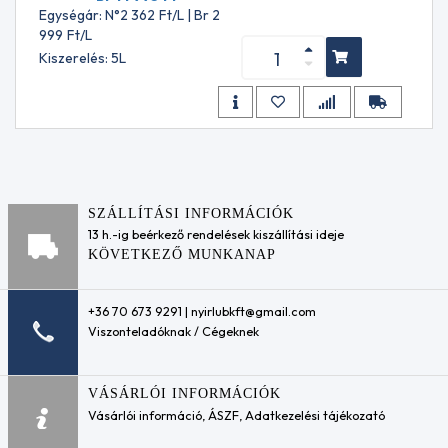
Motorolaj
10-
Egységár: N°2 362
Ft
/L | Br 2
adalékok
4037
999
Ft
/L
Üzemanyag
AC
Kiszerelés: 5L
adalékok
Delco
Részecskeszűrő
10-
(DPF) tisztító /
4107
védő adalékok
ACEA
Motoröblítők
A1/B1
Hűtőfolyadék
ACEA
adalékok
A2
Sebességváltó-
ACEA
SZÁLLÍTÁSI INFORMÁCIÓK
öblítők
A2/B3
13 h.-ig beérkező rendelések kiszállítási ideje
Váltóolaj
ACEA
KÖVETKEZŐ MUNKANAP
adalékok
A3
Motorkerékpár -
ACEA
üzemanyagrendszer
A3-
+36 70 673 9291 | nyirlubkft@gmail.com
adalék
98
Viszonteladóknak / Cégeknek
Motorkerékpár
ACEA
motortisztító
A3/96
koncentrátum
ACEA
VÁSÁRLÓI INFORMÁCIÓK
Ipari
A3/B3
Vásárlói információ
,
ÁSZF
,
Adatkezelési tájékozató
kenőanyagok
ACEA
Préslégszerszám