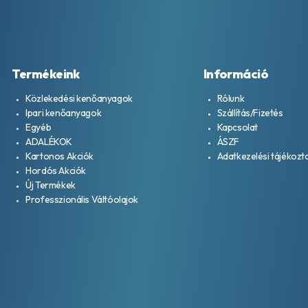
Termékeink
Információ
Közlekedési kenőanyagok
Rólunk
Ipari kenőanyagok
Szállítás/Fizetés
Egyéb
Kapcsolat
ADALÉKOK
ÁSZF
Kartonos Akciók
Adatkezelési tájékozt
Hordós Akciók
Új Termékek
Professzionális Váltóolajok