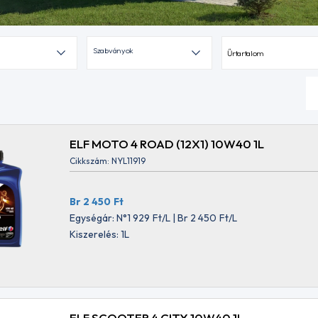
Szabványok
Űrtartalom
ELF MOTO 4 ROAD (12X1) 10W40 1L
Cikkszám: NYL11919
Br 2 450
Ft
Egységár: N°1 929
Ft
/L | Br 2 450
Ft
/L
Kiszerelés: 1L
ELF SCOOTER 4 CITY 10W40 1L