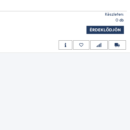
Készleten:
0 20L
0 db
ÉRDEKLŐDJÖN
ZEMANYAG
ality