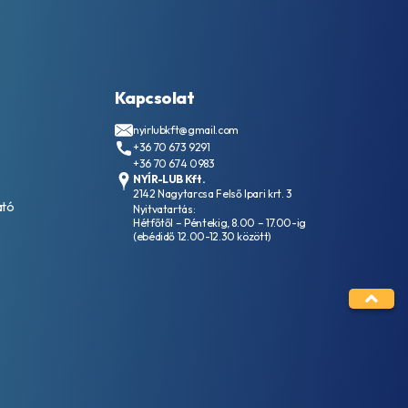
Kapcsolat
nyirlubkft@gmail.com
+36 70 673 9291
+36 70 674 0983
NYÍR-LUB Kft.
2142 Nagytarcsa Felső Ipari krt. 3
ató
Nyitvatartás:
Hétfőtől – Péntekig, 8.00 – 17.00-ig
(ebédidő 12.00-12.30 között)