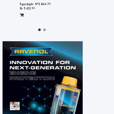
Br 2 156
Ft
Egységár
Br 3 612
F
Egységár: N°1 697
Ft
Br 2 156
Ft