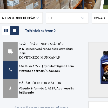
4 T MOTORKERÉKPÁR OLAJOK
ELF
10W40
Találatok száma: 2
SZÁLLÍTÁSI INFORMÁCIÓK
13 h.-ig beérkező rendelések kiszállítási
ideje
KÖVETKEZŐ MUNKANAP
+36 70 673 9291 | nyirlubkft@gmail.com
Viszonteladóknak / Cégeknek
VÁSÁRLÓI INFORMÁCIÓK
Vásárlói információ
,
ÁSZF
,
Adatkezelési
tájékozató