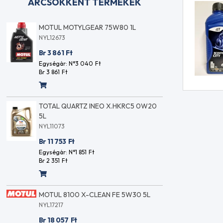
ÁRCSÖKKENT TERMÉKEK
JOHN DEERE PLUS 50 II 15W40 20L
MOTU
NYL14001
NYL12
Br 46 109
Ft
Br 3 
Egységár: N°1 816
Ft
Egysé
Br 2 306
Ft
Br 3 8
MANNOL 9930 DIESEL ÜZEMANYAG
TOTAL Q
ADALÉK 1000ml
5L
NYL13913
NYL11073
Br 2 716
Ft
Br 11 753
Egységár: N°2 138
Ft
Egységár:
Br 2 716
Ft
Br 2 351
F
RAVENOL Petrol /Benzin/ Quality
MOTUL 8
stabilizátor 300ml
NYL17217
NYL15735
Br 18 05