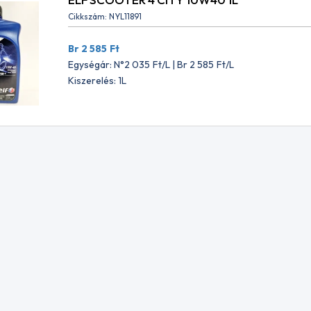
Cikkszám: NYL11891
L MOTYLGEAR 75W80 1L
JOHN DEERE PLUS 50 II 15W4
Br 2 585
Ft
673
NYL14001
Egységár: N°2 035
Ft
/L | Br 2 585
Ft
/L
861
Ft
Br 46 109
Ft
Kiszerelés: 1L
gár: N°3 040
Ft
Egységár: N°1 816
Ft
61
Ft
Br 2 306
Ft
UARTZ INEO X.HKRC5 0W20
MANNOL 9930 DIESEL Ü
ADALÉK 1000ml
NYL13913
Ft
Br 2 716
Ft
 N°1 851
Ft
Egységár: N°2 138
Ft
t
Br 2 716
Ft
100 X-CLEAN FE 5W30 5L
RAVENOL Petrol /Benzin/ Qu
stabilizátor 300ml
NYL15735
7
Ft