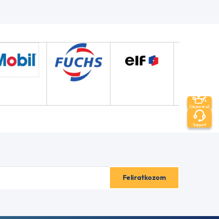
Olajkereső
Support