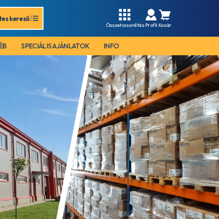
tes kereső
Összehasonlítás
Profil
Kosár
ÉB
SPECIÁLIS AJÁNLATOK
INFO