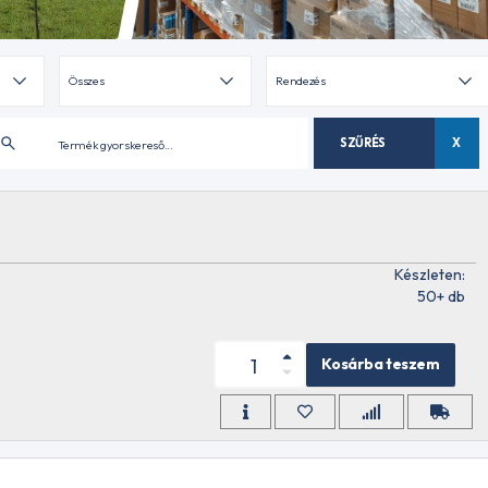
SZŰRÉS
X
Készleten:
50+ db
Kosárba teszem