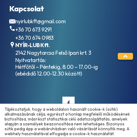
C1
HVLP / ISO
ACEA
Kapcsolat
VG 15
C2
Hidraulika
ACEA
nyirlubkft@gmail.com
folyadékok
C3
+36 70 673 9291
HVLP / ISO
ACEA
VG 32
C4
+36 70 674 0983
Hidraulika
ACEA
NYÍR-LUB Kft.
folyadékok
C5
2142 Nagytarcsa Felső Ipari krt. 3
HVLP / ISO
ACEA
Nyitvatartás:
VG 46
C6
Hidraulika
Hétfőtől – Péntekig, 8.00 – 17.00-ig
ACEA
folyadékok
(ebédidő 12.00-12.30 között)
E11
HVLP / ISO
ACEA
VG 68
E2
Ipari
ACEA
hajtóműolajok
E3
ISO VG 100
ACEA
Ipari
Tájékoztatjuk, hogy a weboldalon használt cookie-k (sütik)
E3-
alkalmazásának célja, egyrészt a honlap megfelelő működésének
hajtóműolajok
96
biztosítása, másrészt statisztikai célú adatszolgáltatás, amelyek
ISO VG 150
ACEA
alapján a személyek beazonosítása nem lehetséges. Bizonyos
Copyright © 2025 - 2026 www.olajmarket.hu
Ipari
E4
sütik pedig épp a webáruházban való vásárlását könnyítik meg. A
hajtóműolajok
webhely használatával elfogadja a cookie-k használatát.
ACEA