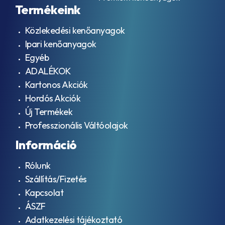
kenőanyagok
ACEA
Termékeink
Préslégszerszám
A3/B4
olajok
ACEA
Közlekedési kenőanyagok
Kalibrációs
A5
tesztfolyadék
Ipari kenőanyagok
ACEA
Cirkulációs
A5/B5
Egyéb
és
ACEA
ADALÉKOK
csapágy
A7
olajok
Kartonos Akciók
ACEA
Hidraulika
B2
Hordós Akciók
folyadékok
ACEA
Új Termékek
HLP / ISO
B3
VG 32
Professzionális Váltóolajok
ACEA
Hidraulika
B3-
Információ
folyadékok
98
HLP / ISO
ACEA
VG 46
Rólunk
B4
Hidraulika
ACEA
Szállítás/Fizetés
folyadékok
B5
Kapcsolat
HLP / ISO
ACEA
VG 68
B7
ÁSZF
Hidraulika
ACEA
Adatkezelési tájékoztató
folyadékok