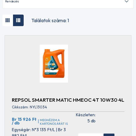
motorolajok
Haszongépjármű
olajok
Földmunkagép
Találatok száma: 1
motorolajok
Mezőgazdasági
olajok
Mezőgazdasági
MÁRKA
olajok STOU
AKCELA
Mezőgazdasági
AMBRA
olajok UTTO
ARAL
Egyfokozatú
AUDI
motorolajok
BMW
Verseny
BRIGÉCIOL
olajok
CASTROL
Hajtómű
CAT
olajok
REPSOL SMARTER MATIC HMEOC 4T 10W30 4L
CLAAS
Hajtómű olajok-
EGYÉB
Cikkszám: NYL13034
MOTORKERÉKPÁROKHOZ
ELF
Készleten:
E- tengely
ENEOS
Br 15 926
Ft
MEGNÉZEM A
5 db
|
sebességváltó
/ db
KARTONOS ÁRÁT IS
FORD
olaj
Egységár: N°3 135
Ft
/L | Br 3
FUCHS
VISZKOZITÁS
Automata
982
Ft
/L