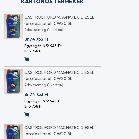
KARTONOS TERMÉKEK
CASTROL FORD MAGNATEC DIESEL
CA
(professional) 0W20 5L
DIE
4db/csomag (1 karton)
4db
Br 74 753
Ft
Br 
Egységár: N°2 943
Ft
Egy
Br 3 738
Ft
Br 3
CASTROL FORD MAGNATEC DIESEL
CA
(professional) 0W20 5L
DIE
4db/csomag (1 karton)
4db
Br 74 753
Ft
Br 
Egységár: N°2 943
Ft
Egy
Br 3 738
Ft
Br 3
CASTROL FORD MAGNATEC DIESEL
CA
(professional) 0W20 5L
DIE