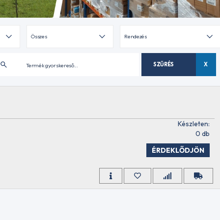
SZŰRÉS
X
Készleten:
0 db
ÉRDEKLŐDJÖN