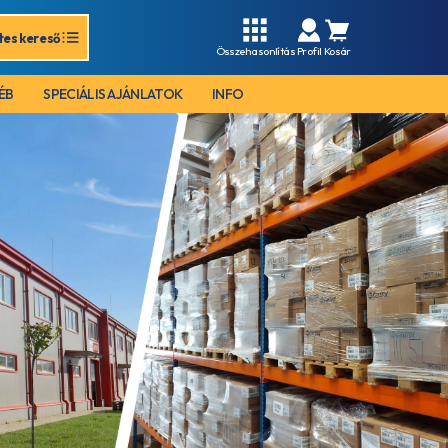
tes kereső
Összehasonlítás
Profil
Kosár
ÉB
SPECIÁLIS AJÁNLATOK
INFO