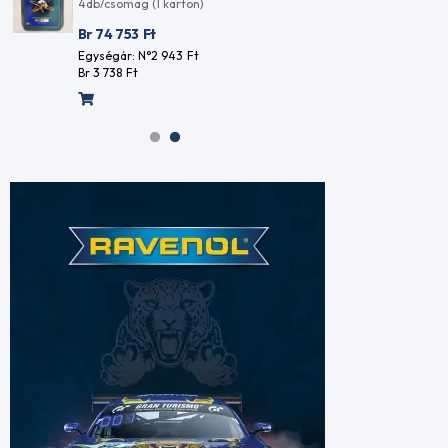
4db/csomag (1 karton)
4db
Br 74 753
Ft
Br 
Egységár: N°2 943
Ft
Egy
Br 3 738
Ft
Br 3