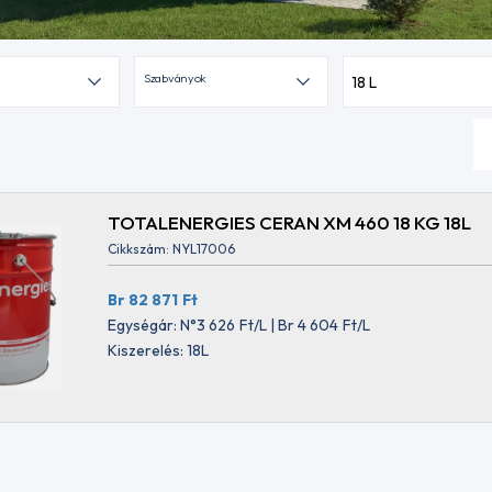
Szabványok
18 L
TOTALENERGIES CERAN XM 460 18 KG 18L
Cikkszám: NYL17006
Br 82 871
Ft
Egységár: N°3 626
Ft
/L | Br 4 604
Ft
/L
Kiszerelés: 18L