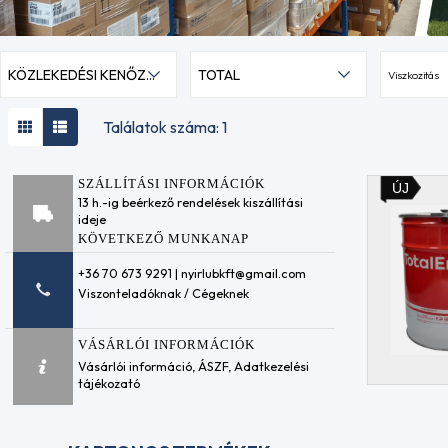
KÖZLEKEDÉSI KENŐZSÍROK
TOTAL
Viszkozitás
Találatok száma: 1
SZÁLLÍTÁSI INFORMÁCIÓK
ÚJ
13 h.-ig beérkező rendelések kiszállítási
ideje
KÖVETKEZŐ MUNKANAP
+36 70 673 9291 | nyirlubkft@gmail.com
Viszonteladóknak / Cégeknek
VÁSÁRLÓI INFORMÁCIÓK
Vásárlói információ
,
ÁSZF
,
Adatkezelési
tájékozató