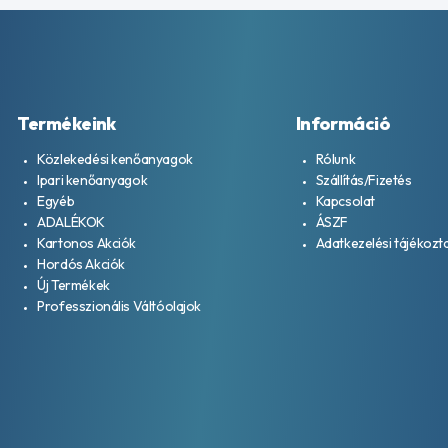
Termékeink
Információ
Közlekedési kenőanyagok
Rólunk
Ipari kenőanyagok
Szállítás/Fizetés
Egyéb
Kapcsolat
ADALÉKOK
ÁSZF
Kartonos Akciók
Adatkezelési tájékozt
Hordós Akciók
Új Termékek
Professzionális Váltóolajok