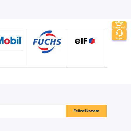
Olajkereső
Support