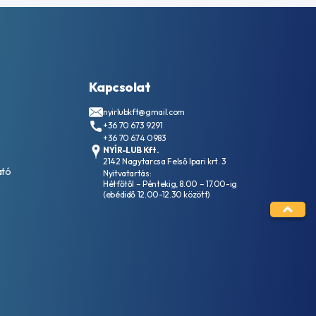
Kapcsolat
nyirlubkft@gmail.com
+36 70 673 9291
+36 70 674 0983
NYÍR-LUB Kft.
2142 Nagytarcsa Felső Ipari krt. 3
ató
Nyitvatartás:
Hétfőtől – Péntekig, 8.00 – 17.00-ig
(ebédidő 12.00-12.30 között)