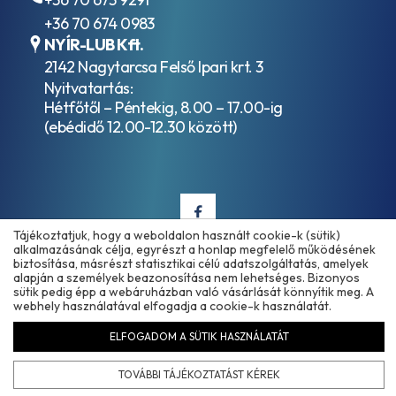
API
+36 70 674 0983
CF-
4
NYÍR-LUB Kft.
API
2142 Nagytarcsa Felső Ipari krt. 3
CG-
Nyitvatartás:
4
Hétfőtől – Péntekig, 8.00 – 17.00-ig
API
(ebédidő 12.00-12.30 között)
CH-
4
API
CI-
4
API
Tájékoztatjuk, hogy a weboldalon használt cookie-k (sütik)
CI-4
alkalmazásának célja, egyrészt a honlap megfelelő működésének
PLUS
biztosítása, másrészt statisztikai célú adatszolgáltatás, amelyek
API
Copyright © 2025 - 2026 www.olajmarket.hu
alapján a személyek beazonosítása nem lehetséges. Bizonyos
CJ-
sütik pedig épp a webáruházban való vásárlását könnyítik meg. A
webhely használatával elfogadja a cookie-k használatát.
4
API
ELFOGADOM A SÜTIK HASZNÁLATÁT
CK-
Árukereső.hu
4
TOVÁBBI TÁJÉKOZTATÁST KÉREK
API