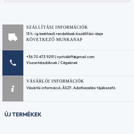
Ipari
A3/B3
kenőanyagok
ACEA
Préslégszerszám
A3/B4
olajok
ACEA
Kalibrációs
A5
SZÁLLÍTÁSI INFORMÁCIÓK
tesztfolyadék
ACEA
13 h.-ig beérkező rendelések kiszállítási ideje
Cirkulációs
A5/B5
KÖVETKEZŐ MUNKANAP
és
ACEA
csapágy
A7
olajok
ACEA
+36 70 673 9291 | nyirlubkft@gmail.com
Hidraulika
B2
Viszonteladóknak / Cégeknek
folyadékok
ACEA
HLP / ISO
B3
VG 32
ACEA
VÁSÁRLÓI INFORMÁCIÓK
Hidraulika
B3-
Vásárlói információ
,
ÁSZF
,
Adatkezelési tájékozató
folyadékok
98
HLP / ISO
ACEA
VG 46
B4
Hidraulika
ACEA
ÚJ TERMÉKEK
folyadékok
B5
HLP / ISO
ACEA
VG 68
B7
Hidraulika