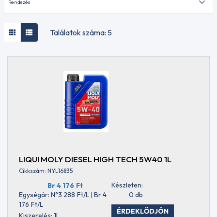
gépjármű
motorolajok
Haszongépjármű
olajok
Találatok száma: 5
Földmunkagép
motorolajok
Mezőgazdasági
olajok
Mezőgazdasági
MÁRKA
olajok STOU
AKCELA
Mezőgazdasági
AMBRA
olajok UTTO
ARAL
Egyfokozatú
AUDI
motorolajok
BMW
Verseny
BRIGÉCIOL
olajok
CASTROL
Hajtómű
LIQUI MOLY DIESEL HIGH TECH 5W40 1L
CAT
olajok
CLAAS
Cikkszám: NYL16835
Hajtómű olajok-
EGYÉB
Készleten:
Br 4 176
Ft
MOTORKERÉKPÁROKHOZ
ELF
Egységár: N°3 288
Ft
/L | Br 4
0 db
E- tengely
ENEOS
176
Ft
/L
sebességváltó
FORD
ÉRDEKLŐDJÖN
olaj
Kiszerelés: 1L