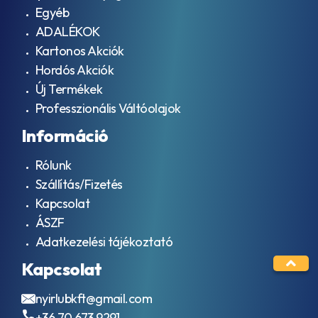
Egyéb
821 XL
AGMA
ADALÉKOK
EP
Kartonos Akciók
9005
- F16
Hordós Akciók
AGMA
Új Termékek
EP
Professzionális Váltóolajok
9005
– EO2
Információ
AJX
ALLISON
Rólunk
TES-
389
Szállítás/Fizetés
AML Oil
Kapcsolat
No. G
ÁSZF
055005
API
Adatkezelési tájékoztató
CD
Kapcsolat
API
CE
API
nyirlubkft@gmail.com
CF
+36 70 673 9291