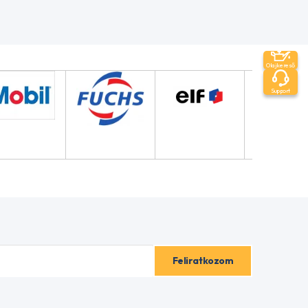
Olajkereső
Support