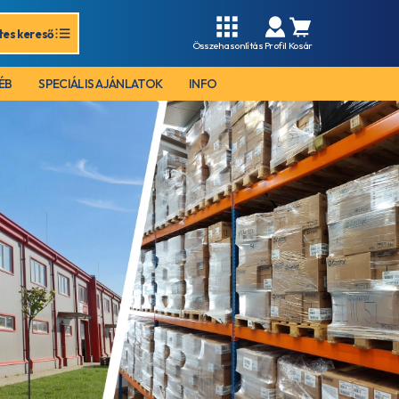
tes kereső
Összehasonlítás
Profil
Kosár
ÉB
SPECIÁLIS AJÁNLATOK
INFO