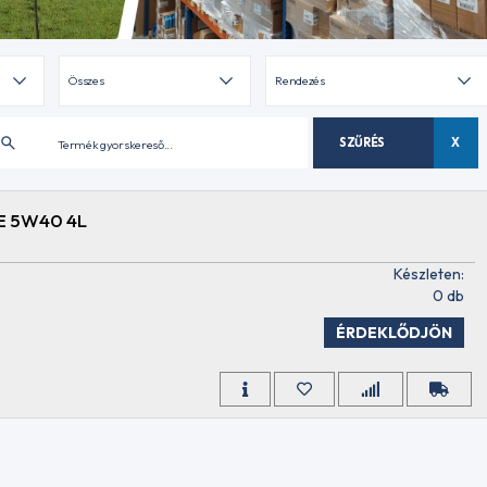
SZŰRÉS
X
E 5W40 4L
Készleten:
0 db
ÉRDEKLŐDJÖN