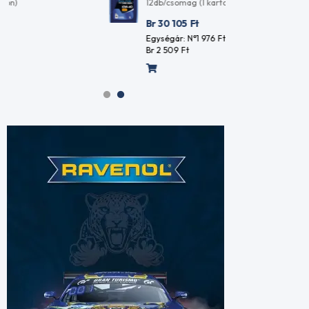
12db/csomag (1 karton)
12db/c
Br 30 105
Ft
Br 30
Egységár: N°1 976
Ft
Egység
Br 2 509
Ft
Br 2 5