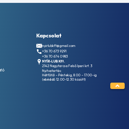
Kapcsolat
nyirlubkft@gmail.com
+36 70 673 9291
+36 70 674 0983
NYÍR-LUB Kft.
2142 Nagytarcsa Felső Ipari krt. 3
ató
Nyitvatartás:
Hétfőtől – Péntekig, 8.00 – 17.00-ig
(ebédidő 12.00-12.30 között)