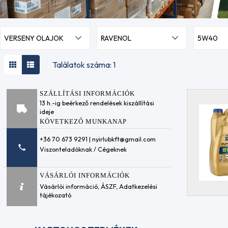
VERSENY OLAJOK
RAVENOL
5W40
Találatok száma: 1
SZÁLLÍTÁSI INFORMÁCIÓK
13 h.-ig beérkező rendelések kiszállítási
ideje
KÖVETKEZŐ MUNKANAP
+36 70 673 9291 | nyirlubkft@gmail.com
Viszonteladóknak / Cégeknek
VÁSÁRLÓI INFORMÁCIÓK
Vásárlói információ
,
ÁSZF
,
Adatkezelési
tájékozató