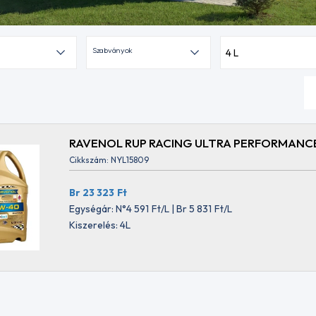
Szabványok
4 L
RAVENOL RUP RACING ULTRA PERFORMANC
Cikkszám: NYL15809
Br 23 323
Ft
Egységár: N°4 591
Ft
/L | Br 5 831
Ft
/L
Kiszerelés: 4L