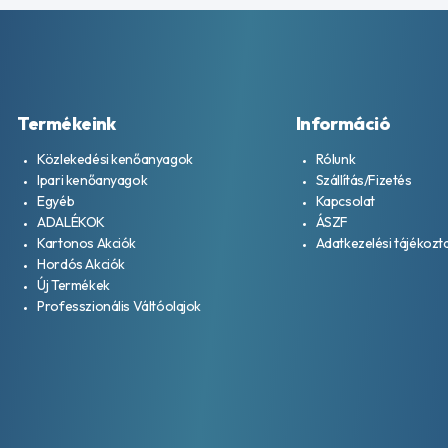
Termékeink
Információ
Közlekedési kenőanyagok
Rólunk
Ipari kenőanyagok
Szállítás/Fizetés
Egyéb
Kapcsolat
ADALÉKOK
ÁSZF
Kartonos Akciók
Adatkezelési tájékozt
Hordós Akciók
Új Termékek
Professzionális Váltóolajok