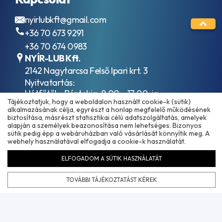
folyadékok
C3
HVLP / ISO
ACEA
nyirlubkft@gmail.com
VG 32
C4
+36 70 673 9291
Hidraulika
ACEA
folyadékok
+36 70 674 0983
C5
HVLP / ISO
ACEA
NYÍR-LUB Kft.
VG 46
C6
2142 Nagytarcsa Felső Ipari krt. 3
Hidraulika
ACEA
Nyitvatartás:
folyadékok
E11
Hétfőtől – Péntekig, 8.00 – 17.00-ig
HVLP / ISO
ACEA
Tájékoztatjuk, hogy a weboldalon használt cookie-k (sütik)
(ebédidő 12.00-12.30 között)
VG 68
E2
alkalmazásának célja, egyrészt a honlap megfelelő működésének
Ipari
ACEA
biztosítása, másrészt statisztikai célú adatszolgáltatás, amelyek
hajtóműolajok
alapján a személyek beazonosítása nem lehetséges. Bizonyos
E3
sütik pedig épp a webáruházban való vásárlását könnyítik meg. A
ISO VG 100
ACEA
webhely használatával elfogadja a cookie-k használatát.
Ipari
E3-
hajtóműolajok
96
ELFOGADOM A SÜTIK HASZNÁLATÁT
ISO VG 150
ACEA
Ipari
E4
TOVÁBBI TÁJÉKOZTATÁST KÉREK
hajtóműolajok
ACEA
Copyright © 2025 - 2026 www.olajmarket.hu
ISO VG 220
E5
Ipari
ACEA
hajtóműolajok
E5-