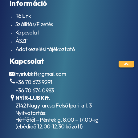
Információ
– EO2
AJX
Rólunk
ALLISON
Szállítás/Fizetés
TES-
389
Kapcsolat
AML Oil
ÁSZF
No. G
Adatkezelési tájékoztató
055005
API
Kapcsolat
CD
API
nyirlubkft@gmail.com
CE
API
+36 70 673 9291
CF
+36 70 674 0983
API
NYÍR-LUB Kft.
CF-
4
2142 Nagytarcsa Felső Ipari krt. 3
API
Nyitvatartás:
CG-
Hétfőtől – Péntekig, 8.00 – 17.00-ig
4
(ebédidő 12.00-12.30 között)
API
CH-