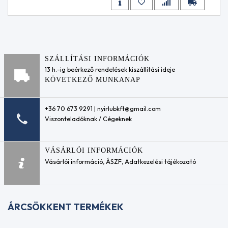
védő adalékok
ACEA
Motoröblítők
A1/B1
Hűtőfolyadék
ACEA
adalékok
A2
Sebességváltó-
ACEA
öblítők
SZÁLLÍTÁSI INFORMÁCIÓK
A2/B3
Váltóolaj
13 h.-ig beérkező rendelések kiszállítási ideje
ACEA
adalékok
KÖVETKEZŐ MUNKANAP
A3
Motorkerékpár -
ACEA
üzemanyagrendszer
A3-
adalék
+36 70 673 9291 | nyirlubkft@gmail.com
98
Motorkerékpár
Viszonteladóknak / Cégeknek
ACEA
motortisztító
A3/96
koncentrátum
ACEA
Ipari
VÁSÁRLÓI INFORMÁCIÓK
A3/B3
kenőanyagok
Vásárlói információ
,
ÁSZF
,
Adatkezelési tájékozató
ACEA
Préslégszerszám
A3/B4
olajok
ACEA
Kalibrációs
A5
tesztfolyadék
ACEA
ÁRCSÖKKENT TERMÉKEK
Cirkulációs
A5/B5
és
ACEA