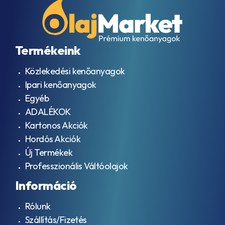
olajok
601
Forgácsoló
AFNOR
olaj /
NFE-
Emulzió
48-
Lánckenő
603
Termékeink
olaj
HV
Ipari
AFNOR
Közlekedési kenőanyagok
gázmotorolajok
R15-
Ipari biológiailag
601
Ipari kenőanyagok
lebontható
AGCO
Egyéb
hidraulikafolyadékok
821
ADALÉKOK
XL
AGCO
Kartonos Akciók
M1135
Hordós Akciók
AGCO
Új Termékek
Powerfluid
821 XL
Professzionális Váltóolajok
AGMA
Információ
EP
9005
- F16
Rólunk
AGMA
Szállítás/Fizetés
EP