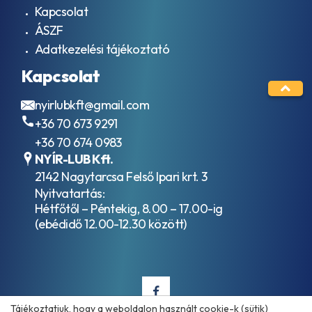
Kapcsolat
9005
– EO2
ÁSZF
AJX
Adatkezelési tájékoztató
ALLISON
TES-
Kapcsolat
389
AML Oil
nyirlubkft@gmail.com
No. G
+36 70 673 9291
055005
API
+36 70 674 0983
CD
NYÍR-LUB Kft.
API
2142 Nagytarcsa Felső Ipari krt. 3
CE
Nyitvatartás:
API
Hétfőtől – Péntekig, 8.00 – 17.00-ig
CF
API
(ebédidő 12.00-12.30 között)
CF-
4
API
CG-
4
API
Tájékoztatjuk, hogy a weboldalon használt cookie-k (sütik)