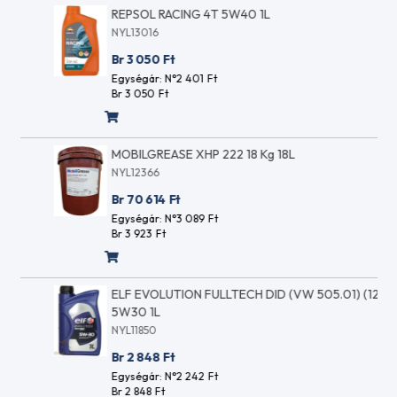
(DPF) tisztító /
REPSOL RACING 4T 5W40 1L
4107
védő adalékok
NYL13016
ACEA
Motoröblítők
A1/B1
Br 3 050
Ft
Hűtőfolyadék
ACEA
Egységár: N°2 401
Ft
adalékok
A2
Br 3 050
Ft
Sebességváltó-
ACEA
öblítők
A2/B3
Váltóolaj
ACEA
adalékok
MOBILGREASE XHP 222 18 Kg 18L
A3
Motorkerékpár -
NYL12366
ACEA
üzemanyagrendszer
A3-
Br 70 614
Ft
adalék
98
Egységár: N°3 089
Ft
Motorkerékpár
ACEA
Br 3 923
Ft
motortisztító
A3/96
koncentrátum
ACEA
Ipari
A3/B3
ELF EVOLUTION FULLTECH DID (VW 505.01) (12x1)
kenőanyagok
ACEA
5W30 1L
Préslégszerszám
A3/B4
olajok
NYL11850
ACEA
Kalibrációs
A5
Br 2 848
Ft
tesztfolyadék
ACEA
Egységár: N°2 242
Ft
Cirkulációs
A5/B5
Br 2 848
Ft