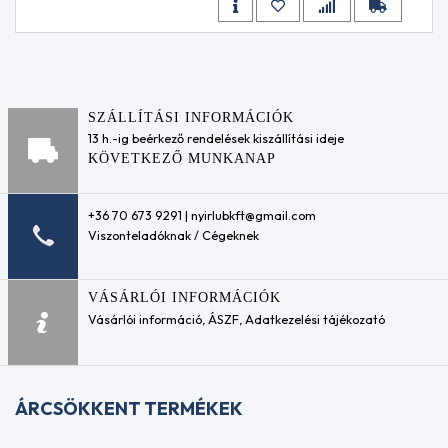
adalékok
4037
Üzemanyag
AC
adalékok
Delco
Részecskeszűrő
10-
(DPF) tisztító /
4107
védő adalékok
ACEA
SZÁLLÍTÁSI INFORMÁCIÓK
Motoröblítők
A1/B1
13 h.-ig beérkező rendelések kiszállítási ideje
Hűtőfolyadék
ACEA
KÖVETKEZŐ MUNKANAP
adalékok
A2
Sebességváltó-
ACEA
öblítők
A2/B3
+36 70 673 9291 | nyirlubkft@gmail.com
Váltóolaj
ACEA
Viszonteladóknak / Cégeknek
adalékok
A3
Motorkerékpár -
ACEA
üzemanyagrendszer
A3-
VÁSÁRLÓI INFORMÁCIÓK
adalék
98
Vásárlói információ
,
ÁSZF
,
Adatkezelési tájékozató
Motorkerékpár
ACEA
motortisztító
A3/96
koncentrátum
ACEA
Ipari
A3/B3
kenőanyagok
ÁRCSÖKKENT TERMÉKEK
ACEA
Préslégszerszám
A3/B4
olajok