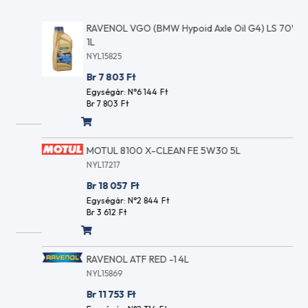
ACEA
Kalibrációs
A5
tesztfolyadék
RAVENOL VGO (BMW Hypoid Axle Oil G4) LS 70W80
ACEA
Cirkulációs
1L
A5/B5
és
ACEA
NYL15825
csapágy
A7
Br 7 803
Ft
olajok
ACEA
Egységár: N°6 144
Ft
Hidraulika
B2
Br 7 803
Ft
folyadékok
ACEA
HLP / ISO
B3
VG 32
ACEA
Hidraulika
MOTUL 8100 X-CLEAN FE 5W30 5L
B3-
folyadékok
NYL17217
98
HLP / ISO
ACEA
Br 18 057
Ft
VG 46
B4
Egységár: N°2 844
Ft
Hidraulika
ACEA
Br 3 612
Ft
folyadékok
B5
HLP / ISO
ACEA
VG 68
B7
RAVENOL ATF RED -1 4L
Hidraulika
ACEA
folyadékok
NYL15869
C1
HVLP / ISO
ACEA
Br 11 753
Ft
VG 15
C2