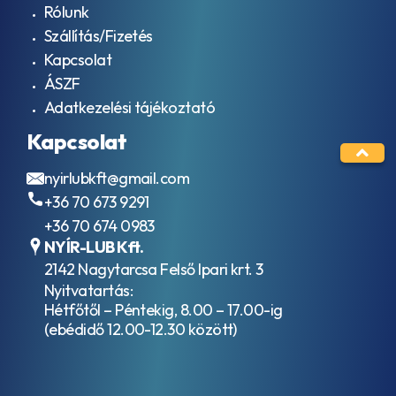
9005
Rólunk
- F16
Szállítás/Fizetés
AGMA
Kapcsolat
EP
9005
ÁSZF
– EO2
Adatkezelési tájékoztató
AJX
ALLISON
Kapcsolat
TES-
389
nyirlubkft@gmail.com
AML Oil
+36 70 673 9291
No. G
055005
+36 70 674 0983
API
NYÍR-LUB Kft.
CD
2142 Nagytarcsa Felső Ipari krt. 3
API
Nyitvatartás:
CE
Hétfőtől – Péntekig, 8.00 – 17.00-ig
API
CF
(ebédidő 12.00-12.30 között)
API
CF-
4