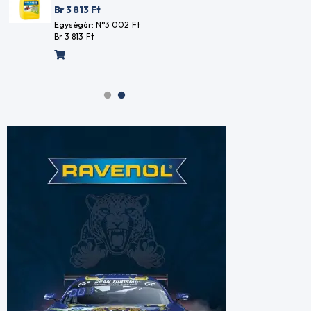
NYL1590
Br 3 813
Ft
Br 6 521
Egységár: N°3 002
Ft
Br 3 813
Ft
Egységár:
Br 6 521
F