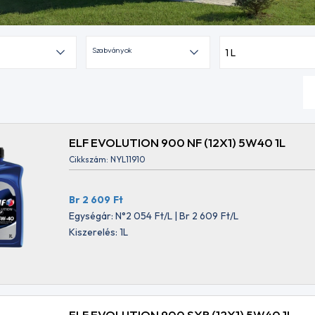
Szabványok
1 L
ELF EVOLUTION 900 NF (12X1) 5W40 1L
Cikkszám: NYL11910
Br 2 609
Ft
Egységár: N°2 054
Ft
/L | Br 2 609
Ft
/L
Kiszerelés: 1L
ELF EVOLUTION 900 SXR (12X1) 5W40 1L