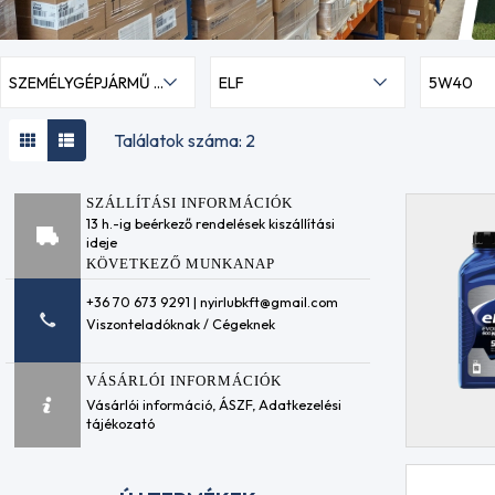
SZEMÉLYGÉPJÁRMŰ MOTOROLAJOK
ELF
5W40
Találatok száma: 2
SZÁLLÍTÁSI INFORMÁCIÓK
13 h.-ig beérkező rendelések kiszállítási
ideje
KÖVETKEZŐ MUNKANAP
+36 70 673 9291 | nyirlubkft@gmail.com
Viszonteladóknak / Cégeknek
VÁSÁRLÓI INFORMÁCIÓK
Vásárlói információ
,
ÁSZF
,
Adatkezelési
tájékozató