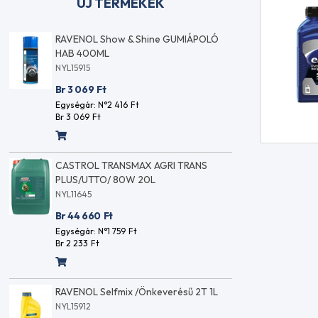
ÚJ TERMÉKEK
RAVENOL Show & Shine GUMIÁPOLÓ
RA
HAB 400ML
V
NYL15915
NY
Br 3 069
Ft
Br
Egységár: N°2 416
Ft
Eg
Br 3 069
Ft
Br 
L
CASTROL TRANSMAX AGRI TRANS
RAVE
PLUS/UTTO/ 80W 20L
1L
NYL11645
NYL158
Br 44 660
Ft
Br 3 6
Egységár: N°1 759
Ft
Egység
Br 2 233
Ft
Br 3 61
0
RAVENOL Selfmix /Önkeverésű 2T 1L
RAVENOL
1L
NYL15912