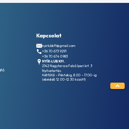
Kapcsolat
nyirlubkft@gmail.com
+36 70 673 9291
+36 70 674 0983
NYÍR-LUB Kft.
2142 Nagytarcsa Felső Ipari krt. 3
ató
Nyitvatartás:
Hétfőtől – Péntekig, 8.00 – 17.00-ig
(ebédidő 12.00-12.30 között)