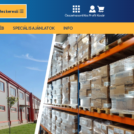
tes kereső
Összehasonlítás
Profil
Kosár
ÉB
SPECIÁLIS AJÁNLATOK
INFO