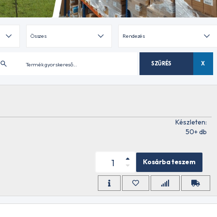
SZŰRÉS
X
Készleten:
50+ db
Kosárba teszem