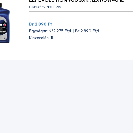
Cikkszám: NYL11916
VENOL Windshield Sealing /
RAVENOL Show & Shine G
ÍZLEPERGETŐ 100ML
HAB 400ML
Br 2 890
Ft
L15924
NYL15915
Egységár: N°2 275
Ft
/L | Br 2 890
Ft
/L
 1 875
Ft
Br 3 069
Ft
Kiszerelés: 1L
ységár: N°1 476
Ft
Egységár: N°2 416
Ft
1 875
Ft
Br 3 069
Ft
NOL MOTOGEAR GL-4 10W40
CASTROL TRANSMAX AGRI
PLUS/UTTO/ 80W 20L
93
NYL11645
15
Ft
Br 44 660
Ft
ár: N°2 846
Ft
Egységár: N°1 759
Ft
5
Ft
Br 2 233
Ft
 Racing 4-T Motobike 10W60
RAVENOL Selfmix /Önkever
NYL15912