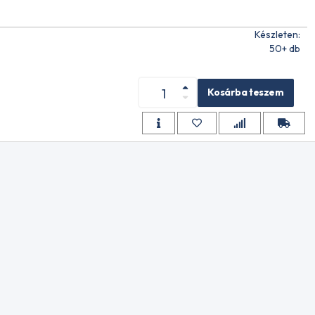
Készleten:
UMIÁPOLÓ
50+ db
Kosárba teszem
 TRANS
ésű 2T 1L