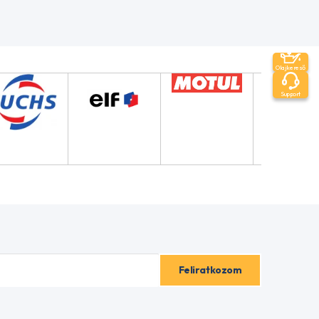
Olajkereső
Support