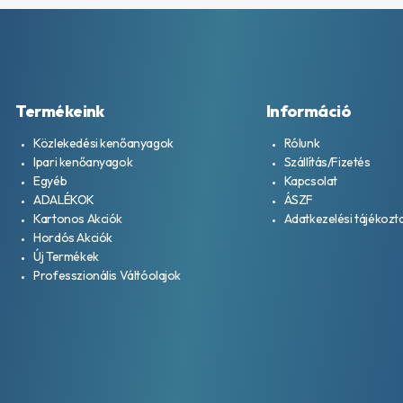
Termékeink
Információ
Közlekedési kenőanyagok
Rólunk
Ipari kenőanyagok
Szállítás/Fizetés
Egyéb
Kapcsolat
ADALÉKOK
ÁSZF
Kartonos Akciók
Adatkezelési tájékozt
Hordós Akciók
Új Termékek
Professzionális Váltóolajok