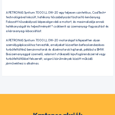
A PETRONAS Syntium 7000 LL 0W-20 egy teljesen szintetikus, CoolTech+
technológiával készült, hatékony hőszabályozást biztosító kenőanyag.
Fokozott hőszabályozó képessége védi a motort, és maximalizálja annak
hatékonyságát és teljesítményét ? csökkenti az üzemanyag-fogyasztást és
a károsanyag-kibocsátást.
A PETRONAS Syntium 7000 LL 0W-20 motorolajat kifejezetten olyan
személygépkocsikhoz tervezték, amelyeket közvetlen befecskendezéses
turbófeltöltésű benzinmotorok és dízelmotorok hajtanak, például a BMW.
Bioüzemanyaggal üzemelő, valamint utókezelő kipufogórendszerrel vagy
turbófeltöltőkkel felszerelt, szigorú körülmények között működő
járművekhez is alkalmas.