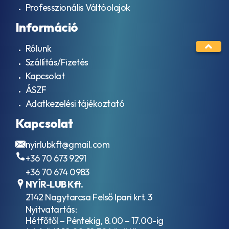
Professzionális Váltóolajok
Információ
Rólunk
Szállítás/Fizetés
Kapcsolat
ÁSZF
Adatkezelési tájékoztató
Kapcsolat
nyirlubkft@gmail.com
+36 70 673 9291
+36 70 674 0983
NYÍR-LUB Kft.
2142 Nagytarcsa Felső Ipari krt. 3
Nyitvatartás:
Hétfőtől – Péntekig, 8.00 – 17.00-ig