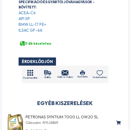
SPECIFIKÁCIÓ ÉS GYÁRTÓI JÓVÁHAGYÁSOK -
BŐVÍTETT:
ACEA-C6
API SP
BMW LL-17 FE+
ILSAC GF-6A
0 db készleten
ÉRDEKLŐDJÖN
Nyomtatás
Küldés e-mailben
Szállítás
Kedvencekhez
Összehasonlítás
EGYÉB KISZERELÉSEK
PETRONAS SYNTIUM 7000 LL 0W20 5L
Cikkszám: NYL16869