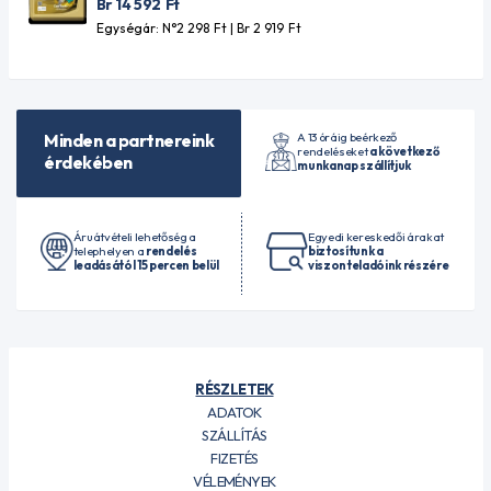
Br 14 592
Ft
Egységár: N°2 298
Ft
| Br 2 919
Ft
A 13 óráig beérkező
Minden a partnereink
rendeléseket
a következő
érdekében
munkanap szállítjuk
Áruátvételi lehetőség a
Egyedi kereskedői árakat
telephelyen a
rendelés
biztosítunk a
leadásától 15 percen belül
viszonteladóink részére
RÉSZLETEK
ADATOK
SZÁLLÍTÁS
FIZETÉS
VÉLEMÉNYEK