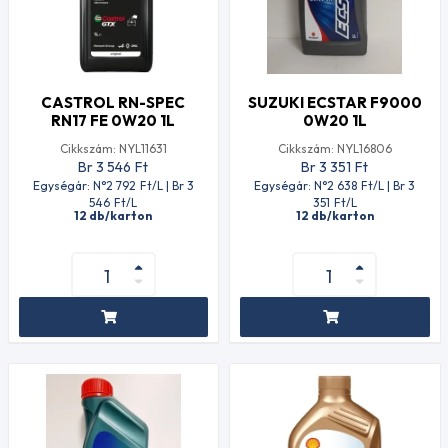
CASTROL RN-SPEC
SUZUKI ECSTAR F9000
RN17 FE 0W20 1L
0W20 1L
Cikkszám: NYL11631
Cikkszám: NYL16806
Br 3 546
Ft
Br 3 351
Ft
Egységár: N°2 792
Ft
/L | Br 3
Egységár: N°2 638
Ft
/L | Br 3
546
Ft
/L
351
Ft
/L
12 db/karton
12 db/karton