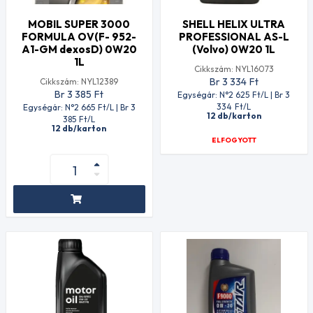
MOBIL SUPER 3000
SHELL HELIX ULTRA
FORMULA OV(F- 952-
PROFESSIONAL AS-L
A1-GM dexosD) 0W20
(Volvo) 0W20 1L
1L
Cikkszám: NYL16073
Br 3 334
Ft
Cikkszám: NYL12389
Br 3 385
Ft
Egységár: N°2 625
Ft
/L | Br 3
334
Ft
/L
Egységár: N°2 665
Ft
/L | Br 3
12 db/karton
385
Ft
/L
12 db/karton
ELFOGYOTT