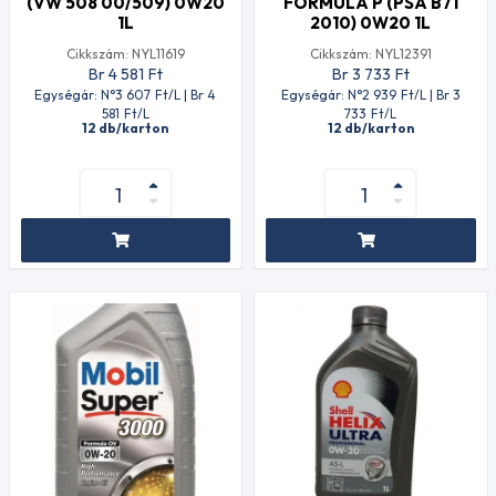
(VW 508 00/509) 0W20
FORMULA P (PSA B71
1L
2010) 0W20 1L
Cikkszám: NYL11619
Cikkszám: NYL12391
Br 4 581
Ft
Br 3 733
Ft
Egységár: N°3 607
Ft
/L | Br 4
Egységár: N°2 939
Ft
/L | Br 3
581
Ft
/L
733
Ft
/L
12 db/karton
12 db/karton