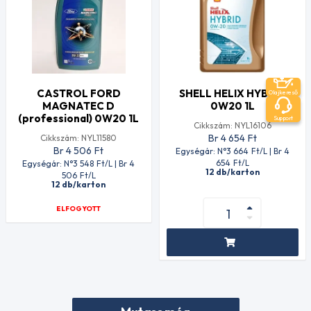
CASTROL FORD
SHELL HELIX HYBRID
Olajkereső
MAGNATEC D
0W20 1L
(professional) 0W20 1L
Support
Cikkszám: NYL16106
Br 4 654
Ft
Cikkszám: NYL11580
Br 4 506
Ft
Egységár: N°3 664
Ft
/L | Br 4
654
Ft
/L
Egységár: N°3 548
Ft
/L | Br 4
12 db/karton
506
Ft
/L
12 db/karton
ELFOGYOTT