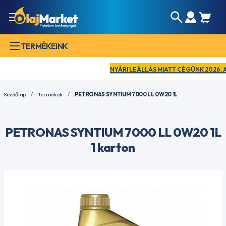
TERMÉKEINK
NYÁRI LEÁLLÁS MIATT CÉGÜNK 2026. AUGU
Kezdőlap
Termékek
PETRONAS SYNTIUM 7000 LL 0W20 1L
PETRONAS SYNTIUM 7000 LL 0W20 1L
1 karton