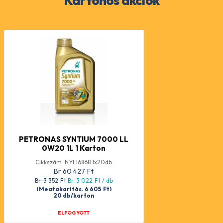
Kartonos akciók
PETRONAS SYNTIUM 7000 LL
0W20 1L 1 Karton
Cikkszám: NYL16868 1x20db
Br 60 427
Ft
Br. 3 352
Ft
Br. 3 022
Ft
/ db
(Megtakarítás. 6 605
Ft
)
20 db/karton
ELFOGYOTT