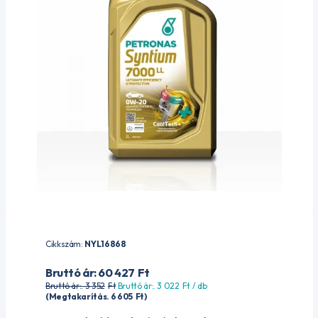
Cikkszám:
NYL16868
Bruttó ár: 60 427
Ft
Bruttó ár:. 3 352
Ft
Bruttó ár:. 3 022
Ft
/ db
(Megtakarítás. 6 605
Ft
)