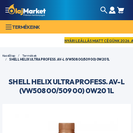
TERMÉKEINK
NYÁRI LEÁLLÁS MIATT CÉGÜNK 2026. AUGU
Kezdőlap
Termékek
SHELL HELIX ULTRA PROFESS. AV-L (VW508 00/509 00) 0W20 1L
SHELL HELIX ULTRA PROFESS. AV-L
(VW508 00/509 00) 0W20 1L