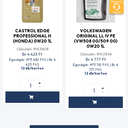
Olajkereső
Support
CASTROL EDGE
VOLKSWAGEN
PROFESSIONAL H
ORIGINAL LL IV FE
(HONDA) 0W20 1L
(VW508 00/509 00)
0W20 1L
Cikkszám: NYL11608
Br 4 423
Ft
Cikkszám: NYL11348
Br 4 777
Ft
Egységár: N°3 482
Ft
/L | Br 4
423
Ft
/L
Egységár: N°3 761
Ft
/L | Br 4
12 db/karton
777
Ft
/L
12 db/karton