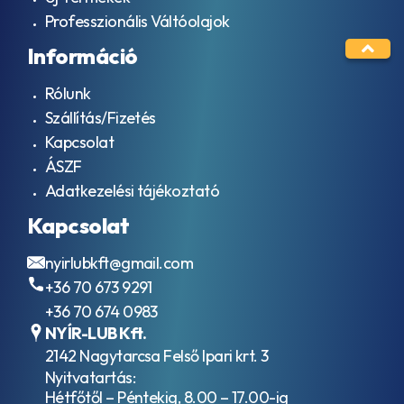
Professzionális Váltóolajok
Információ
Rólunk
Szállítás/Fizetés
Kapcsolat
ÁSZF
Adatkezelési tájékoztató
Kapcsolat
nyirlubkft@gmail.com
+36 70 673 9291
+36 70 674 0983
NYÍR-LUB Kft.
2142 Nagytarcsa Felső Ipari krt. 3
Nyitvatartás:
Hétfőtől – Péntekig, 8.00 – 17.00-ig