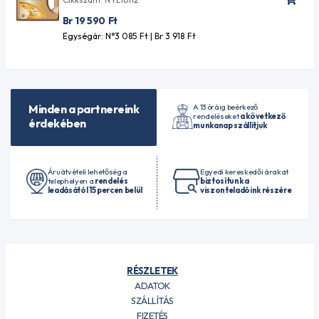
Br 19 590
Ft
Egységár: N°3 085
Ft
| Br 3 918
Ft
A 13 óráig beérkező
Minden a partnereink
rendeléseket
a következő
érdekében
munkanap szállítjuk
Áruátvételi lehetőség a
Egyedi kereskedői árakat
telephelyen a
rendelés
biztosítunk a
leadásától 15 percen belül
viszonteladóink részére
RÉSZLETEK
ADATOK
SZÁLLÍTÁS
FIZETÉS