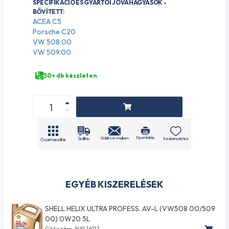
SPECIFIKÁCIÓ ÉS GYÁRTÓI JÓVÁHAGYÁSOK -
BŐVÍTETT:
ACEA C5
Porsche C20
VW 508.00
VW 509.00
50+ db készleten
Nyomtatás
Küldés e-mailben
Szállítás
Kedvencekhez
Összehasonlítás
EGYÉB KISZERELÉSEK
SHELL HELIX ULTRA PROFESS. AV-L (VW508 00/509
00) 0W20 5L
Cikkszám: NYL16112