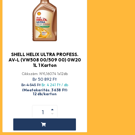
SHELL HELIX ULTRA PROFESS.
AV-L (VW508 00/509 00) 0W20
1L 1 Karton
Cikkszám: NYL16074 1x12db
Br 50 892
Ft
Br. 4 545
Ft
Br. 4 241
Ft
/ db
(Megtakarítás. 3 638
Ft
)
12 db/karton