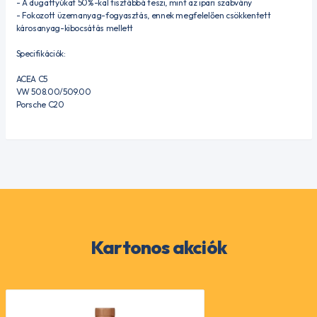
- A dugattyúkat 50%-kal tisztábbá teszi, mint az ipari szabvány
- Fokozott üzemanyag-fogyasztás, ennek megfelelően csökkentett
károsanyag-kibocsátás mellett
Specifikációk:
ACEA C5
VW 508.00/509.00
Porsche C20
Kartonos akciók