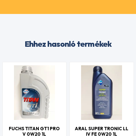
Ehhez hasonló termékek
FUCHS TITAN GT1 PRO
ARAL SUPER TRONIC LL
V 0W20 1L
IV FE 0W20 1L