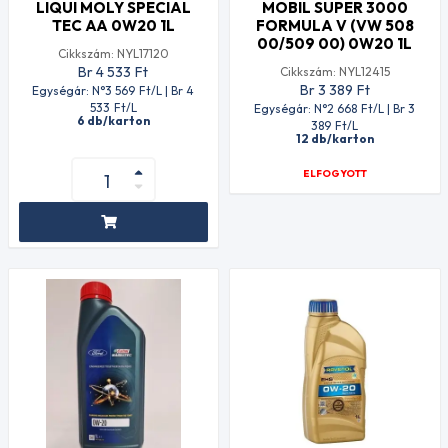
LIQUI MOLY SPECIAL
MOBIL SUPER 3000
TEC AA 0W20 1L
FORMULA V (VW 508
00/509 00) 0W20 1L
Cikkszám: NYL17120
Br 4 533
Ft
Cikkszám: NYL12415
Br 3 389
Ft
Egységár: N°3 569
Ft
/L | Br 4
533
Ft
/L
Egységár: N°2 668
Ft
/L | Br 3
6 db/karton
389
Ft
/L
12 db/karton
ELFOGYOTT