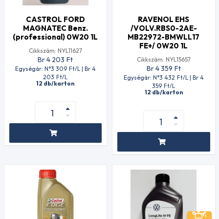
CASTROL FORD
RAVENOL EHS
MAGNATEC Benz.
/VOLV.RBS0-2AE-
(professional) 0W20 1L
MB22972-BMWLL17
FE+/ 0W20 1L
Cikkszám: NYL11627
Br 4 203
Ft
Cikkszám: NYL15657
Br 4 359
Ft
Egységár: N°3 309
Ft
/L | Br 4
203
Ft
/L
Egységár: N°3 432
Ft
/L | Br 4
12 db/karton
359
Ft
/L
12 db/karton