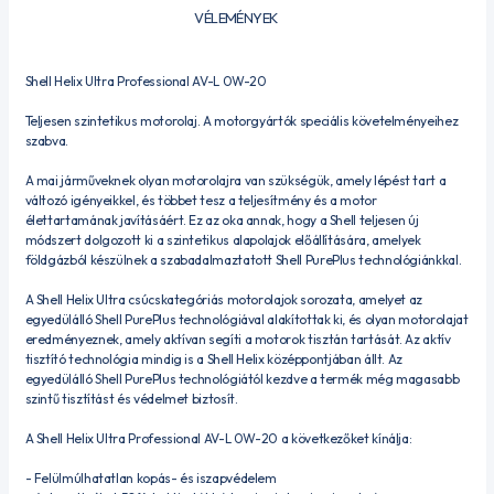
VÉLEMÉNYEK
Shell Helix Ultra Professional AV-L 0W-20
Teljesen szintetikus motorolaj. A motorgyártók speciális követelményeihez
szabva.
A mai járműveknek olyan motorolajra van szükségük, amely lépést tart a
változó igényeikkel, és többet tesz a teljesítmény és a motor
élettartamának javításáért. Ez az oka annak, hogy a Shell teljesen új
módszert dolgozott ki a szintetikus alapolajok előállítására, amelyek
földgázból készülnek a szabadalmaztatott Shell PurePlus technológiánkkal.
A Shell Helix Ultra csúcskategóriás motorolajok sorozata, amelyet az
egyedülálló Shell PurePlus technológiával alakítottak ki, és olyan motorolajat
eredményeznek, amely aktívan segíti a motorok tisztán tartását. Az aktív
tisztító technológia mindig is a Shell Helix középpontjában állt. Az
egyedülálló Shell PurePlus technológiától kezdve a termék még magasabb
szintű tisztítást és védelmet biztosít.
A Shell Helix Ultra Professional AV-L 0W-20 a következőket kínálja:
- Felülmúlhatatlan kopás- és iszapvédelem