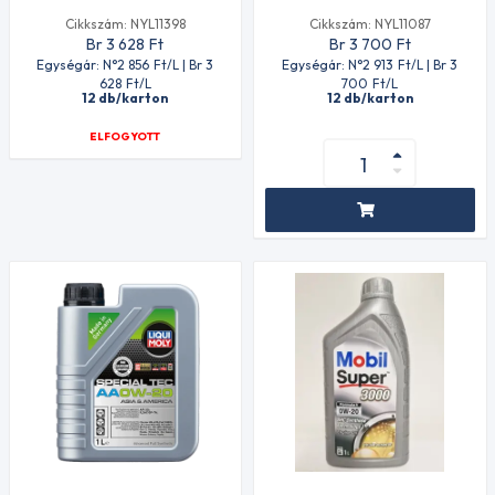
Cikkszám: NYL11398
Cikkszám: NYL11087
Br 3 628
Ft
Br 3 700
Ft
Egységár: N°2 856
Ft
/L | Br 3
Egységár: N°2 913
Ft
/L | Br 3
628
Ft
/L
700
Ft
/L
12 db/karton
12 db/karton
ELFOGYOTT