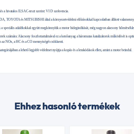
 a hivatalos ILSAC-teszt szerint: VI D szekvencia.
A, TOYOTA és MITSUBISHI által a környezetvédelmi előírásokkal kapcsolatban állított valamennyi 
a speciális adalékokkal együtt megkönnyítik a motor hidegindítását, még nagyon alacsony hőmérséklet
ek számára: Alacsony foszfortartalmával ez a kenőanyag a háromutas katalizátorok működését is opti
n az NOx, a HC és a CO mennyiségét csökkenti.
kategóriájában a lehető legjobb védelmet nyújtja a kopás és a lerakódások ellen, amint a motor beindul.
Ehhez hasonló termékek