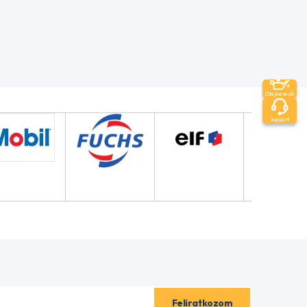
Olajkereső
Support