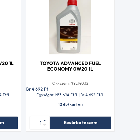
W20 1L
TOYOTA ADVANCED FUEL
ECONOMY 0W20 1L
Cikkszám: NYL14032
Br 4 692
Ft
4
Ft
/L
Egységár: N°3 694
Ft
/L | Br 4 692
Ft
/L
12 db/karton
em
Kosárba teszem