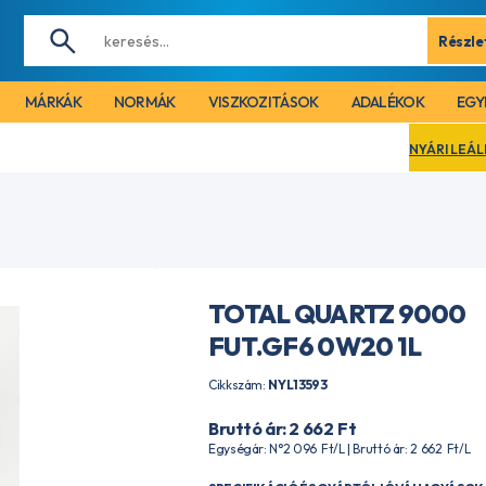
Részle
MÁRKÁK
NORMÁK
VISZKOZITÁSOK
ADALÉKOK
EGY
NYÁRI LEÁLLÁS MIATT CÉGÜ
TOTAL QUARTZ 9000
FUT.GF6 0W20 1L
Cikkszám:
NYL13593
Bruttó ár: 2 662
Ft
Egységár: N°2 096
Ft
/L | Bruttó ár: 2 662
Ft
/L