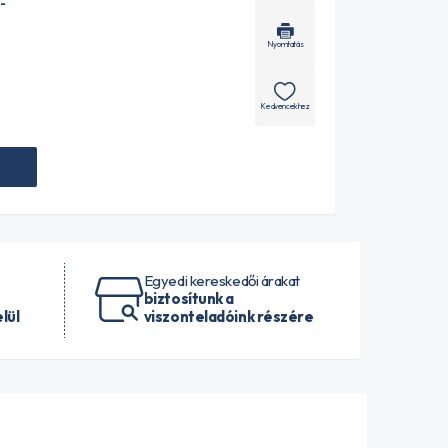
-
Nyomtatás
Kedvencekhez
Egyedi kereskedői árakat
biztosítunk a
lül
viszonteladóink részére