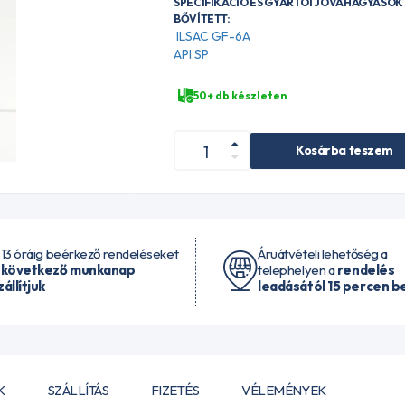
SPECIFIKÁCIÓ ÉS GYÁRTÓI JÓVÁHAGYÁSOK 
BŐVÍTETT:
ILSAC GF-6A
API SP
50+ db készleten
Kosárba teszem
 13 óráig beérkező rendeléseket
Áruátvételi lehetőség a
 következő munkanap
telephelyen a
rendelés
zállítjuk
leadásától 15 percen be
K
SZÁLLÍTÁS
FIZETÉS
VÉLEMÉNYEK