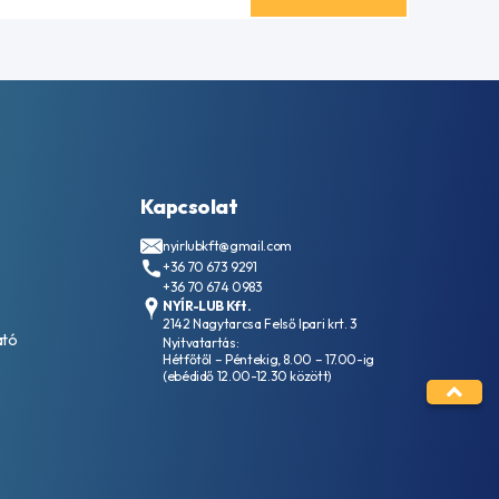
Kapcsolat
nyirlubkft@gmail.com
+36 70 673 9291
+36 70 674 0983
NYÍR-LUB Kft.
2142 Nagytarcsa Felső Ipari krt. 3
ató
Nyitvatartás:
Hétfőtől – Péntekig, 8.00 – 17.00-ig
(ebédidő 12.00-12.30 között)