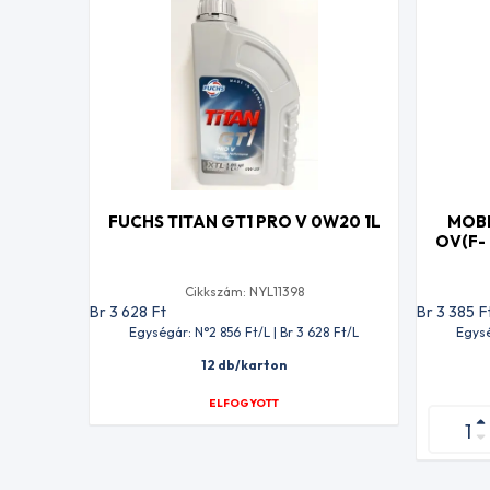
FUCHS TITAN GT1 PRO V 0W20 1L
MOBI
OV(F-
Cikkszám: NYL11398
Br 3 628
Ft
Br 3 385
F
Egységár: N°2 856
Ft
/L | Br 3 628
Ft
/L
Egysé
12 db/karton
ELFOGYOTT