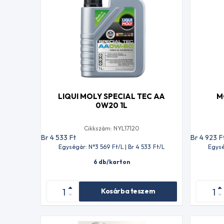
LIQUI MOLY SPECIAL TEC AA
M
0W20 1L
Cikkszám: NYL17120
Br 4 533
Ft
Br 4 923
F
Egységár: N°3 569
Ft
/L | Br 4 533
Ft
/L
Egysé
6 db/karton
Kosárba teszem