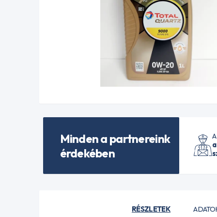
Minden a partnereink
A
a
érdekében
s
RÉSZLETEK
ADATO