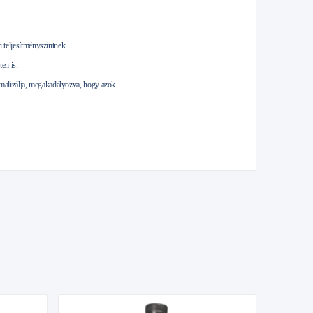
teljesítményszintnek.
en is.
malizálja, megakadályozva, hogy azok