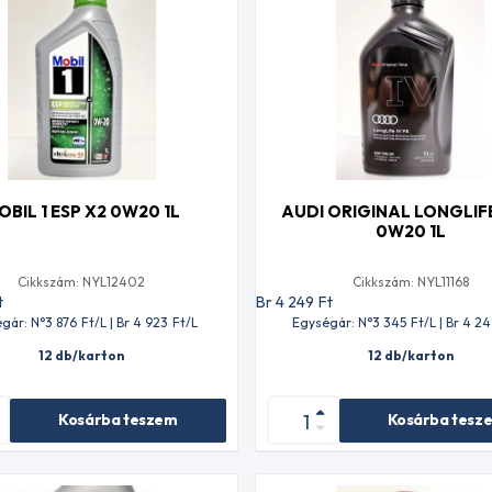
OBIL 1 ESP X2 0W20 1L
AUDI ORIGINAL LONGLIFE
0W20 1L
Cikkszám: NYL12402
Cikkszám: NYL11168
t
Br 4 249
Ft
gár: N°3 876
Ft
/L | Br 4 923
Ft
/L
Egységár: N°3 345
Ft
/L | Br 4 2
12 db/karton
12 db/karton
Kosárba teszem
Kosárba tesz