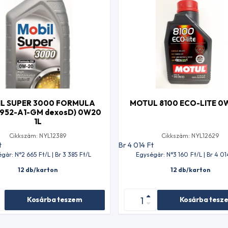
L SUPER 3000 FORMULA
MOTUL 8100 ECO-LITE 0
 952-A1-GM dexosD) 0W20
1L
Cikkszám: NYL12389
Cikkszám: NYL12629
t
Br 4 014
Ft
gár: N°2 665
Ft
/L | Br 3 385
Ft
/L
Egységár: N°3 160
Ft
/L | Br 4 01
12 db/karton
12 db/karton
Kosárba teszem
Kosárba tesz