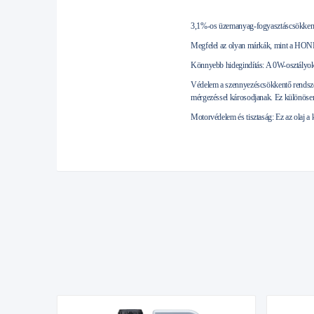
3,1%-os üzemanyag-fogyasztáscsökkenés
Megfelel az olyan márkák, mint a HOND
Könnyebb hidegindítás: A 0W-osztályok 
Védelem a szennyezéscsökkentő rendszer
mérgezéssel károsodjanak. Ez különöse
Motorvédelem és tisztaság: Ez az olaj a 