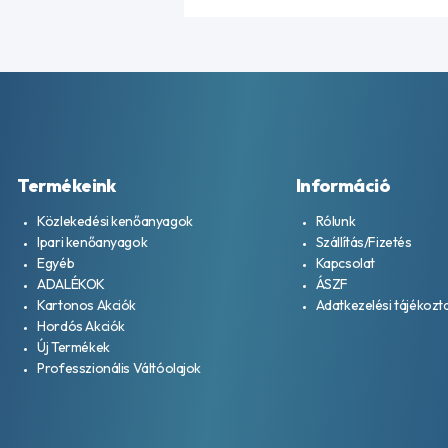
Termékeink
Információ
Közlekedési kenőanyagok
Rólunk
Ipari kenőanyagok
Szállítás/Fizetés
Egyéb
Kapcsolat
ADALÉKOK
ÁSZF
Kartonos Akciók
Adatkezelési tájékozt
Hordós Akciók
Új Termékek
Professzionális Váltóolajok