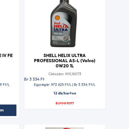
 IV FE
SHELL HELIX ULTRA
PROFESSIONAL AS-L (Volvo)
0W20 1L
Cikkszám: NYL16073
Br 3 334
Ft
49
Ft
/L
Egységár: N°2 625
Ft
/L | Br 3 334
Ft
/L
12 db/karton
ELFOGYOTT
em