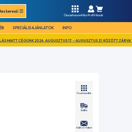
tes kereső
Összehasonlítás
Profil
Kosár
ÉB
SPECIÁLIS AJÁNLATOK
INFO
NK 2026. AUGUSZTUS 17. – AUGUSZTUS 21. KÖZÖTT ZÁRVA TART. EZ IDŐ 
Összehasonlítás
Szállítás
Küldés e-mailben