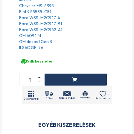
Chrysler MS-6395
Fiat 9.55535-CR1
Ford WSS-M2C947-A
Ford WSS-M2C947-B1
Ford WSS-M2C962-A1
GM 6094 M
GM dexos1 Gen 3
ILSAC GF-7A
15 db készleten
Nyomtatás
Küldés e-mailben
Szállítás
Kedvencekhez
Összehasonlítás
EGYÉB KISZERELÉSEK