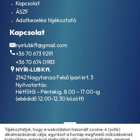
Kapcsolat
ÁSZF
Adatkezelési tájékoztató
Kapcsolat
nyirlubkft@gmail.com
+36 70 673 9291
+36 70 674 0983
NYÍR-LUB Kft.
2142 Nagytarcsa Felső Ipari krt. 3
Nyitvatartás:
Hétfőtől – Péntekig, 8.00 – 17.00-ig
(ebédidő 12.00-12.30 között)
Tájékoztatjuk, hogy a weboldalon használt cookie-k (sütik)
alkalmazásának célja, egyrészt a honlap megfelelő működésének
biztosítása, másrészt statisztikai célú adatszolgáltatás, amelyek