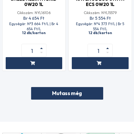
0W20 1L
ECS 0W20 1L
Cikkszám: NYL16106
Cikkszám: NYL15579
Br 4 654
Ft
Br 5 554
Ft
Egységár: N°3 664
Ft
/L | Br 4
Egységár: N°4 373
Ft
/L | Br 5
654
Ft
/L
554
Ft
/L
12 db/karton
12 db/karton
Mutass még