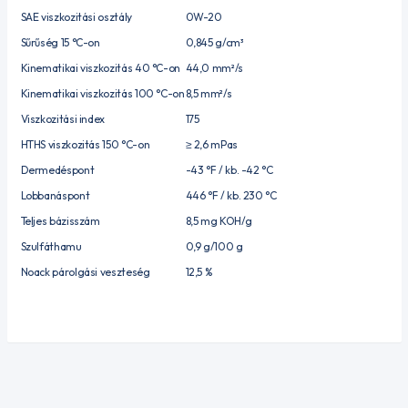
SAE viszkozitási osztály
0W-20
Sűrűség 15 °C-on
0,845 g/cm³
Kinematikai viszkozitás 40 °C-on
44,0 mm²/s
Kinematikai viszkozitás 100 °C-on
8,5 mm²/s
Viszkozitási index
175
HTHS viszkozitás 150 °C-on
≥ 2,6 mPas
Dermedéspont
-43 °F / kb. -42 °C
Lobbanáspont
446 °F / kb. 230 °C
Teljes bázisszám
8,5 mg KOH/g
Szulfáthamu
0,9 g/100 g
Noack párolgási veszteség
12,5 %