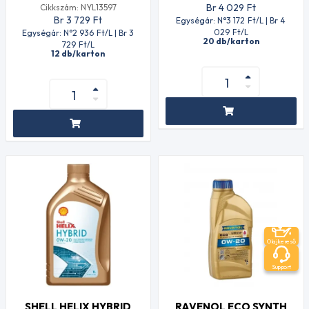
Br 4 029
Ft
Cikkszám: NYL13597
Br 3 729
Ft
Egységár: N°3 172
Ft
/L | Br 4
029
Ft
/L
Egységár: N°2 936
Ft
/L | Br 3
20 db/karton
729
Ft
/L
12 db/karton
Olajkereső
Support
SHELL HELIX HYBRID
RAVENOL ECO SYNTH