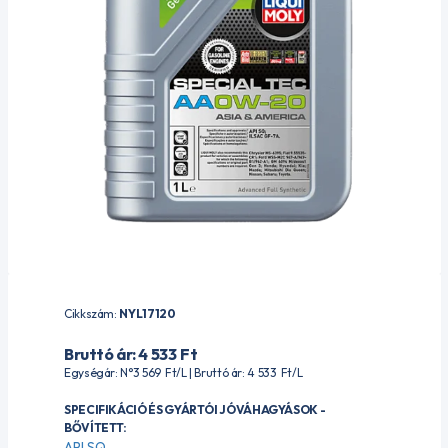
Cikkszám:
NYL17120
Bruttó ár: 4 533
Ft
Egységár: N°3 569
Ft
/L | Bruttó ár: 4 533
Ft
/L
SPECIFIKÁCIÓ ÉS GYÁRTÓI JÓVÁHAGYÁSOK -
BŐVÍTETT:
API SQ