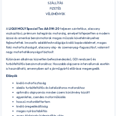
SZÁLLÍTÁS
FIZETÉS
VÉLEMÉNYEK
A
LIQUI MOLY Special Tec AA 0W-20
teljesen szintetikus, alacsony
viszkozitású, prémium kategóriás motorolaj, amelyet kifejezetten a modern
ázsiai és amerikai benzinmotorok magas műszaki követelményeihez
fejlesztettek. Innovatív adaléktechnológiája kiváló kopásvédelmet, magas
fokú motortisztaságot, alacsony olaj- és üzemanyag-fogyasztást, valamint
nagy motorhatékonyságot biztosít.
Különösen alkalmas közvetlen befecskendezésű, GDI rendszerű és
turbófeltöltős benzinmotorokhoz. Hosszabb olajcsere-intervallumok esetén
is használható, amennyiben azt a járműgyártó előírásai megengedik.
Előnyök
kiváló motortisztaság
ideális turbófeltöltős és katalizátoros motorokhoz
optimális olajnyomás minden üzemi körülmény között
egyenletes, csendes motorműködés
hosszú motorélettartam
kiváló öregedésállóság
magas nyírásstabilitás
gyors átolajozás hidegindítás után