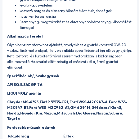
kiváló kopásvédelem
kedvező magas és alacsony hőmérsékleti tulajdonságok
nagy kenési biztonság
üzemanyag-megtakarítást és alacsonyabb károsanyag-kibocsátást
támogat
Alkalmazási terület
Olyan benzinmotorokhoz ajánlott, amelyekhez a gyártó korszerű 0W-20
viszkozitású motorolajat, illetve az alábbi specifikációkat írja elő vagy ajánlja.
Katalizátorral és turbófeltöltővel szerelt motorokban is biztonságosan
alkalmazható. Használat előtt mindig ellenőrizni kell a jármű gyártói
előírásait.
Specifikációk / jóváhagyások
API SQ, ILSAC GF-7A
LIQUI MOLY ajánlás
Chrysler MS-6395, Fiat 9.55535-CR1, Ford WSS-M2C947-A, Ford WSS-
M2C947-B1, Ford WSS-M2C962-A1, GM 6094 M, GM dexos1 Gen 3,
Honda, Hyundai, Kia, Mazda, Mitsubishi Dia Queen, Nissan, Subaru,
Toyota
Fontosabb műszaki adatok
Tulajdonság
Érték