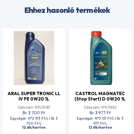
Ehhez hasonló termékek
ARAL SUPER TRONIC LL
CASTROL MAGNATEC
IV FE 0W20 1L
(Stop Start) D 0W20 1L
Cikkszám: NYL11087
Cikkszám: NYL11632
Br 3 700
Ft
Br 3 977
Ft
Egységár: N°2 913
Ft
/L | Br 3
Egységár: N°3 131
Ft
/L | Br 3
700
Ft
/L
977
Ft
/L
12 db/karton
12 db/karton