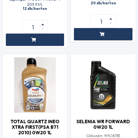
20 db/karton
203
Ft
/L
12 db/karton
TOTAL QUARTZ INEO
SELENIA WR FORWARD
XTRA FIRST(PSA B71
0W20 1L
2010) 0W20 1L
Cikkszám: NYL16785