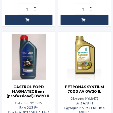
CASTROL FORD
PETRONAS SYNTIUM
MAGNATEC Benz.
7000 AV 0W20 1L
(professional) 0W20 1L
Cikkszám: NYL16872
Br 3 478
Ft
Cikkszám: NYL11627
Br 4 203
Ft
Egységár: N°2 738
Ft
/L | Br 3
478
Ft
/L
Egységár: N°3 309
Ft
/L | Br 4