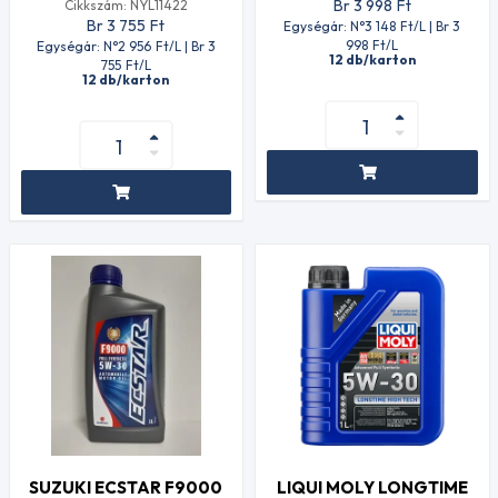
Br 3 998
Ft
Cikkszám: NYL11422
Br 3 755
Ft
Egységár: N°3 148
Ft
/L | Br 3
998
Ft
/L
Egységár: N°2 956
Ft
/L | Br 3
12 db/karton
755
Ft
/L
12 db/karton
SUZUKI ECSTAR F9000
LIQUI MOLY LONGTIME