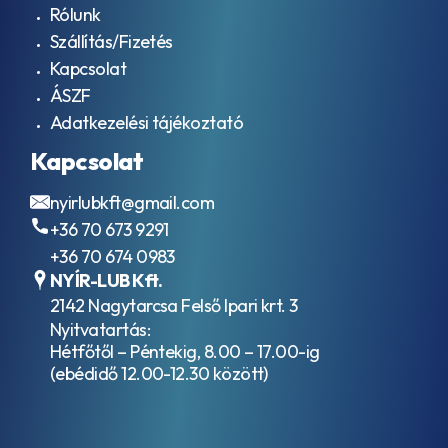
Rólunk
Szállítás/Fizetés
Kapcsolat
ÁSZF
Adatkezelési tájékoztató
Kapcsolat
nyirlubkft@gmail.com
+36 70 673 9291
+36 70 674 0983
NYÍR-LUB Kft.
2142 Nagytarcsa Felső Ipari krt. 3
Nyitvatartás:
Hétfőtől – Péntekig, 8.00 – 17.00-ig
(ebédidő 12.00-12.30 között)