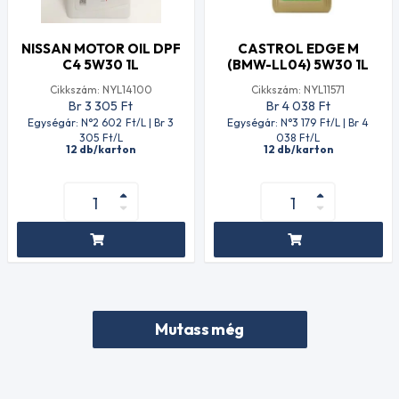
NISSAN MOTOR OIL DPF
CASTROL EDGE M
C4 5W30 1L
(BMW-LL04) 5W30 1L
Cikkszám: NYL14100
Cikkszám: NYL11571
Br 3 305
Ft
Br 4 038
Ft
Egységár: N°2 602
Ft
/L | Br 3
Egységár: N°3 179
Ft
/L | Br 4
305
Ft
/L
038
Ft
/L
12 db/karton
12 db/karton
Mutass még