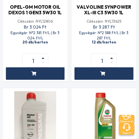
OPEL-GM MOTOR OIL
VALVOLINE SYNPOWER
DEXOS 1 GEN3 5W30 1L
XL-III C3 5W30 1L
Cikkszám: NYL12806
Cikkszám: NYL13625
Br 3 024
Ft
Br 3 287
Ft
Egységár: N°2 381
Ft
/L | Br 3
Egységár: N°2 588
Ft
/L | Br 3
024
Ft
/L
287
Ft
/L
20 db/karton
12 db/karton
Olajkereső
Support