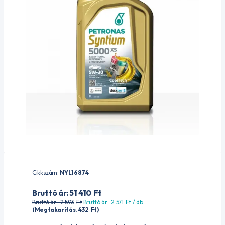
Cikkszám:
NYL16874
Bruttó ár: 51 410
Ft
Bruttó ár:. 2 593
Ft
Bruttó ár:. 2 571
Ft
/ db
(Megtakarítás. 432
Ft
)