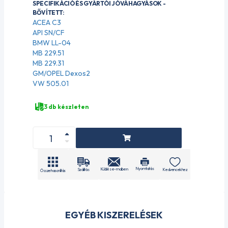
SPECIFIKÁCIÓ ÉS GYÁRTÓI JÓVÁHAGYÁSOK -
BŐVÍTETT:
ACEA C3
API SN/CF
BMW LL-04
MB 229.51
MB 229.31
GM/OPEL Dexos2
VW 505.01
3 db készleten
Nyomtatás
Küldés e-mailben
Szállítás
Kedvencekhez
Összehasonlítás
EGYÉB KISZERELÉSEK