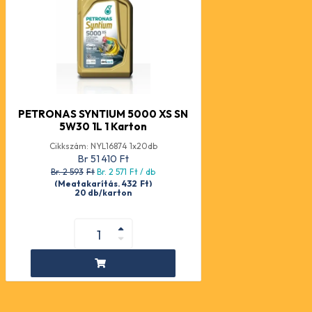
PETRONAS SYNTIUM 5000 XS SN
5W30 1L 1 Karton
Cikkszám: NYL16874 1x20db
Br 51 410
Ft
Br. 2 593
Ft
Br. 2 571
Ft
/ db
(Megtakarítás. 432
Ft
)
20 db/karton