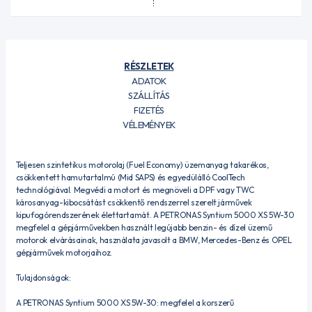
RÉSZLETEK
ADATOK
SZÁLLÍTÁS
FIZETÉS
VÉLEMÉNYEK
Teljesen szintetikus motorolaj (Fuel Economy) üzemanyag takarékos,
csökkentett hamutartalmú (Mid SAPS) és egyedülálló CoolTech
technológiával. Megvédi a motort és megnöveli a DPF vagy TWC
károsanyag-kibocsátást csökkentő rendszerrel szerelt járművek
kipufogórendszerének élettartamát. A PETRONAS Syntium 5000 XS 5W-30
megfelel a gépjárművekben használt legújabb benzin- és dízel üzemű
motorok elvárásainak, használata javasolt a BMW, Mercedes-Benz és OPEL
gépjárművek motorjaihoz.
Tulajdonságok:
A PETRONAS Syntium 5000 XS 5W-30: megfelel a korszerű