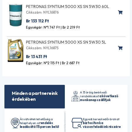
PETRONAS SYNTIUM 5000 XS SN 5W30 60L
Cikkszám: NYL16876
Br 133 112
Ft
Egységár: N°1 747
Ft
| Br 2 219
Ft
PETRONAS SYNTIUM 5000 XS SN 5W30 5L
Cikkszám: NYL16875
Br 13 431
Ft
Egységár: N°2 115
Ft
| Br 2 687
Ft
A 13 óráig beérkező
Minden a partnereink
rendeléseket
a következő
érdekében
munkanap szállítjuk
Áruátvételi lehetőség a
Egyedi kereskedői árakat
telephelyen a
rendelés
biztosítunk a
leadásától 15 percen belül
viszonteladóink részére