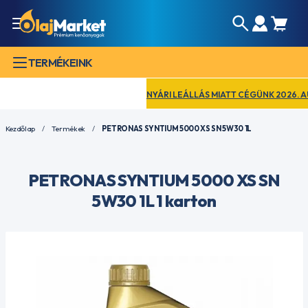
TERMÉKEINK
NYÁRI LEÁLLÁS MIATT CÉGÜNK 2026. AUGUS
Kezdőlap
Termékek
PETRONAS SYNTIUM 5000 XS SN 5W30 1L
PETRONAS SYNTIUM 5000 XS SN
5W30 1L 1 karton