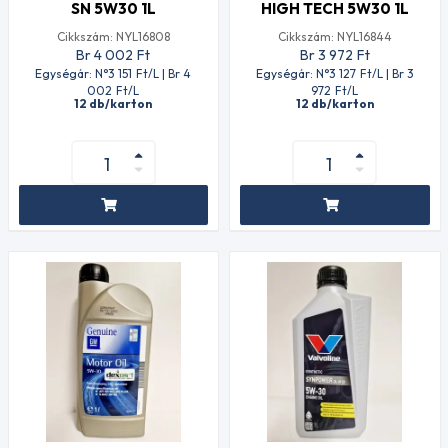
SN 5W30 1L
HIGH TECH 5W30 1L
Cikkszám: NYL16808
Cikkszám: NYL16844
Br 4 002
Ft
Br 3 972
Ft
Egységár: N°3 151
Ft
/L | Br 4
Egységár: N°3 127
Ft
/L | Br 3
002
Ft
/L
972
Ft
/L
12 db/karton
12 db/karton