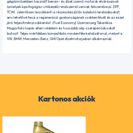
gépjárművekben használt benzin- és dízel üzemű motorok elvárásainak
(amelyek kipufogógáz-utókezelő rendszerrel vannak felszerelve pl. DPF,
TCW). Jelentősen lecsökkenti a részecskeszűrőn kialakuló lerakódásokat,
ami lehetővé teszi a regeneráció gyakoriságának csökkentését és az ezzel
járó teljesítménycsökkenést. (Fuel Economy) Üzemanyag Takarékos
Magasfokú kopás elleni védelem és hosszabb olaj-csereperiódusokat
biztosít. Teljes mértékben kompatibilis mindenféle katalizátorral, melyet a
VW, BMW, Mercedes-Benz, GM/Opel dízelmotorjaiban alkalmaznak.
Kartonos akciók