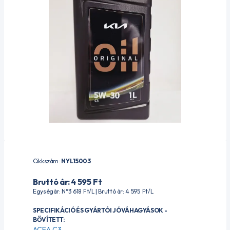
Cikkszám:
NYL15003
Bruttó ár: 4 595
Ft
Egységár: N°3 618
Ft
/L | Bruttó ár: 4 595
Ft
/L
SPECIFIKÁCIÓ ÉS GYÁRTÓI JÓVÁHAGYÁSOK -
BŐVÍTETT:
ACEA C3