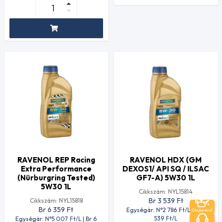
RAVENOL REP Racing
RAVENOL HDX (GM
Extra Performance
DEXOS1/ API SQ / ILSAC
(Nürburgring Tested)
GF7-A) 5W30 1L
5W30 1L
Cikkszám: NYL15814
Br 3 539
Ft
Cikkszám: NYL15818
Br 6 359
Ft
Egységár: N°2 786
Ft
/L | Br 3
Olajkereső
539
Ft
/L
Egységár: N°5 007
Ft
/L | Br 6