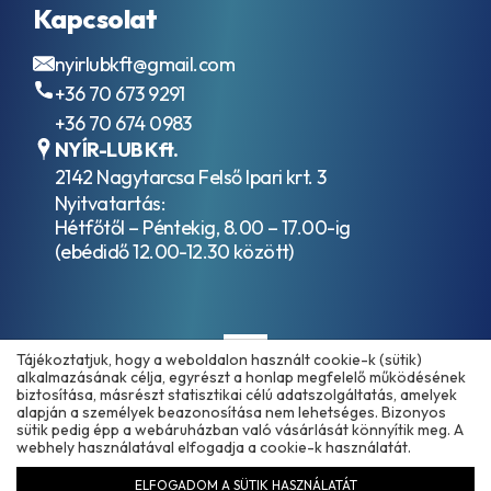
Kapcsolat
nyirlubkft@gmail.com
+36 70 673 9291
+36 70 674 0983
NYÍR-LUB Kft.
2142 Nagytarcsa Felső Ipari krt. 3
Nyitvatartás:
Hétfőtől – Péntekig, 8.00 – 17.00-ig
(ebédidő 12.00-12.30 között)
Tájékoztatjuk, hogy a weboldalon használt cookie-k (sütik)
alkalmazásának célja, egyrészt a honlap megfelelő működésének
biztosítása, másrészt statisztikai célú adatszolgáltatás, amelyek
alapján a személyek beazonosítása nem lehetséges. Bizonyos
sütik pedig épp a webáruházban való vásárlását könnyítik meg. A
Copyright © 2025 - 2026 www.olajmarket.hu
webhely használatával elfogadja a cookie-k használatát.
ELFOGADOM A SÜTIK HASZNÁLATÁT