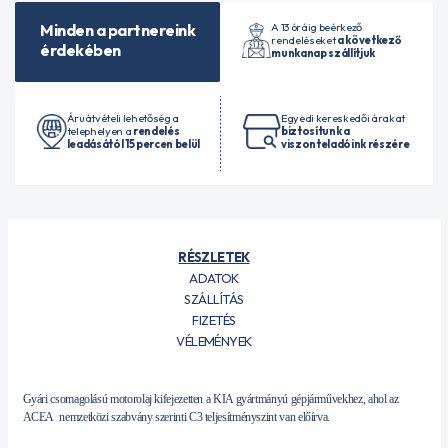
A 13 óráig beérkező
Minden a partnereink
rendeléseket
a következő
érdekében
munkanap szállítjuk
Áruátvételi lehetőség a
Egyedi kereskedői árakat
telephelyen a
rendelés
biztosítunk a
leadásától 15 percen belül
viszonteladóink részére
RÉSZLETEK
ADATOK
SZÁLLÍTÁS
FIZETÉS
VÉLEMÉNYEK
Gyári csomagolású motorolaj kifejezetten a KIA gyártmányú gépjárművekhez, ahol az
ACEA nemzetközi szabvány szerinti C3 teljesítményszint van előírva.