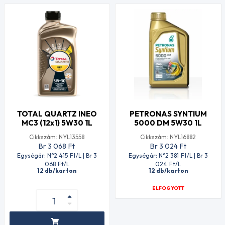
TOTAL QUARTZ INEO
PETRONAS SYNTIUM
MC3 (12x1) 5W30 1L
5000 DM 5W30 1L
Cikkszám: NYL13558
Cikkszám: NYL16882
Br 3 068
Ft
Br 3 024
Ft
Egységár: N°2 415
Ft
/L | Br 3
Egységár: N°2 381
Ft
/L | Br 3
068
Ft
/L
024
Ft
/L
12 db/karton
12 db/karton
ELFOGYOTT