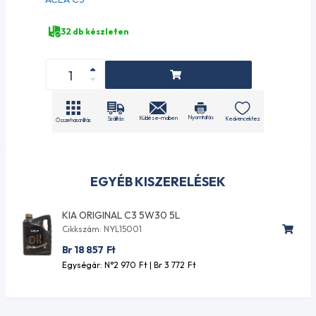
32 db készleten
Nyomtatás
Küldés e-mailben
Szállítás
Kedvencekhez
Összehasonlítás
EGYÉB KISZERELÉSEK
KIA ORIGINAL C3 5W30 5L
Cikkszám: NYL15001
Br 18 857
Ft
Egységár: N°2 970
Ft
| Br 3 772
Ft