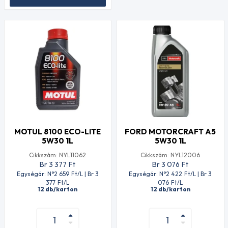
MOTUL 8100 ECO-LITE
FORD MOTORCRAFT A5
5W30 1L
5W30 1L
Cikkszám: NYL11062
Cikkszám: NYL12006
Br 3 377
Ft
Br 3 076
Ft
Egységár: N°2 659
Ft
/L | Br 3
Egységár: N°2 422
Ft
/L | Br 3
377
Ft
/L
076
Ft
/L
12 db/karton
12 db/karton