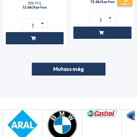
12 db/karton
359
Ft
/L
Support
12 db/karton
Mutass még