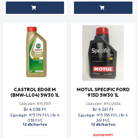
CASTROL EDGE M
MOTUL SPECIFIC FORD
(BMW-LL04) 5W30 1L
913D 5W30 1L
Cikkszám: NYL11571
Cikkszám: NYL12634
Br 4 038
Ft
Br 4 261
Ft
Egységár: N°3 179
Ft
/L | Br 4
Egységár: N°3 355
Ft
/L | Br 4
038
Ft
/L
261
Ft
/L
12 db/karton
12 db/karton
ELFOGYOTT