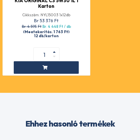
KIA ORIGINAL C3 5W30 1L 1
Karton
Cikkszám: NYL15003 1x12db
Br 53 376
Ft
Br. 4 595
Ft
Br. 4 448
Ft
/ db
(Megtakarítás. 1 763
Ft
)
12 db/karton
Ehhez hasonló termékek